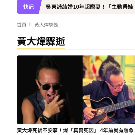
快訊
吳東諺結婚10年超寵妻！「主動帶娃
八點檔女神美照遭放大腳趾！被酸「
首頁
黃大煒驟逝
下載東森App，隨時掌握天下大小事
黃大煒驟逝
42歲情色女星要結婚了！甜嫁「前
黃大煒死後不安寧！爆「真實死因」 4年前就有跡象