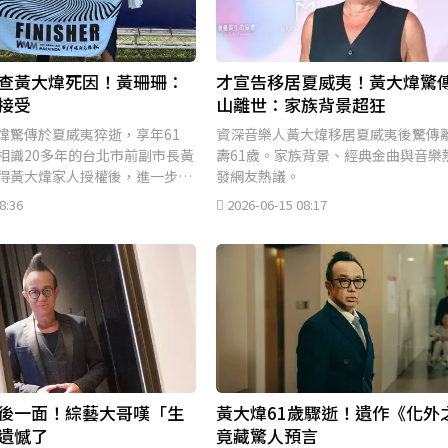
查黃大煒死因！黃珊珊：
才宣告移居夏威夷！黃大煒驚
接受
山離世：家族背景超狂
煒驚傳於夏威夷猝逝，享年61
資深音樂人黃大煒移居夏威夷後驚傳
相識20多年的台北市前副市長黃
壽61歲。家族背景、經典金曲與音樂
得黃大煒家人授權後，進一步釐
發網友熱議。
8:36
2026-06-15 08:17
後一面！綜藝大哥嘆「生
黃大煒61歲驟逝！遺作《化外
遺憾了
竟藏驚人預言