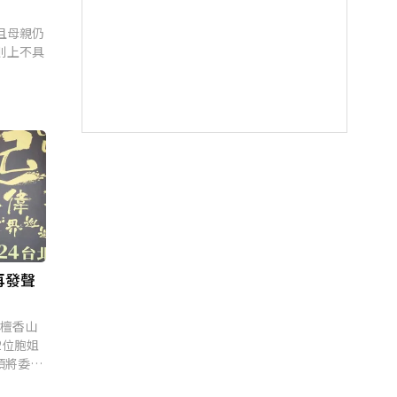
且母親仍
則上不具
再發聲
夷檀香山
2位胞姐
項將委任
女友