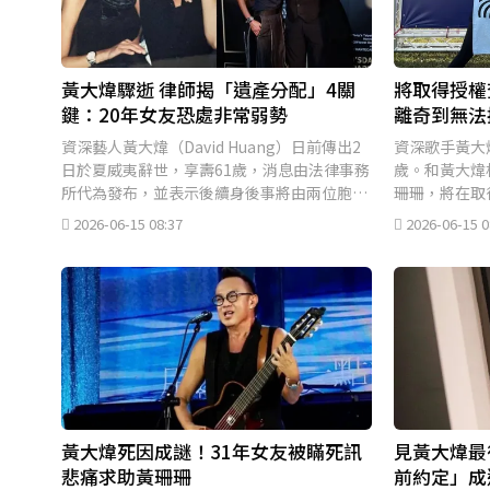
將取得授權
黃大煒驟逝 律師揭「遺產分配」4關
離奇到無法
鍵：20年女友恐處非常弱勢
資深歌手黃大
資深藝人黃大煒（David Huang）日前傳出2
歲。和黃大煒
日於夏威夷辭世，享壽61歲，消息由法律事務
珊珊，將在取
所代為發布，並表示後續身後事將由兩位胞姊
清摯友死因。
全權處理。
2026-06-15 0
2026-06-15 08:37
黃大煒死因成謎！31年女友被瞞死訊
見黃大煒最
悲痛求助黃珊珊
前約定」成