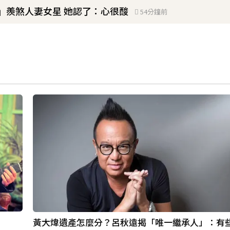
」羨煞人妻女星 她認了：心很酸
54分鐘前
暗沉皺褶」本人無奈回應
！
職棒選手」浪漫告白：迅速奪走我的心
14分鐘前
黃大煒遺產怎麼分？呂秋遠揭「唯一繼承人」：有