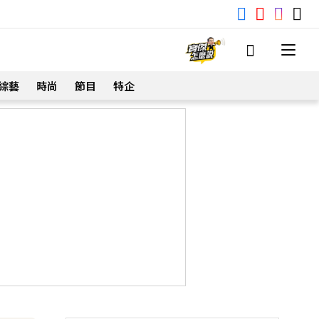
綜藝
時尚
節目
特企