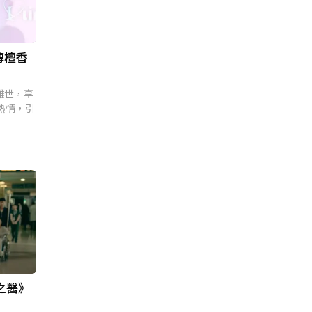
傳檀香
離世，享
熱情，引
之醫》