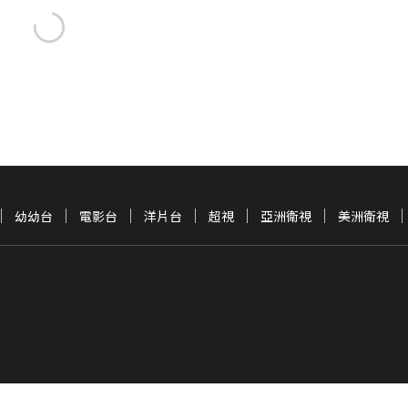
幼幼台
電影台
洋片台
超視
亞洲衛視
美洲衛視