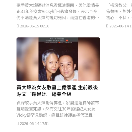
歌手黃大煒驟逝消息震驚演藝圈，與他愛情長
「搖滾教父」
跑31年的女友Vicky近日悲痛發聲，表示至今
佈聲明，對外
仍不清楚黃大煒的確切死因，而遠在香港的母
初心。不料，
親與弟弟也是直到近日才得知噩耗。
息。
2026-06-15 08:16
2026-06-14 1
黃大煒為女友散盡上億家產 生前最後
貼文「還是她」逼哭全網
資深歌手黃大煒驚傳猝逝，家屬透過律師發布
聲明證實死訊。然而交往30年的經紀人女友
Vicky卻罕見動怒，痛批該律師無權代理且聲
明違法，讓噩耗瞬間陷入羅生門。
2026-06-14 17:51