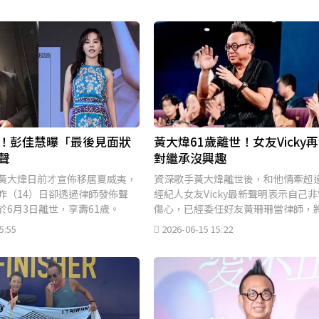
！彭佳慧曝「最後見面狀
黃大煒61歲離世！女友Vicky
聲
對繼承沒興趣
黃大煒日前才宣佈移居夏威夷，
資深歌手黃大煒離世後，和他情牽超過
昨（14）日卻透過律師發佈聲
經紀人女友Vicky最新聲明表示自己
於6月3日離世，享壽61歲。
傷心，已經委任好友黃珊珊當律師，
前往香港和黃大煒的母親和弟弟見面
5:55
2026-06-15 15:22