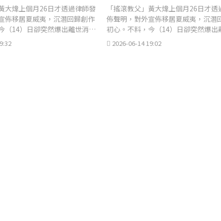
黃大煒上個月26日才透過律師發
「搖滾教父」黃大煒上個月26日才透
宣佈移居夏威夷，沉潛回歸創作
佈聲明，對外宣佈移居夏威夷，沉潛
今（14）日卻突然爆出離世消
初心。不料，今（14）日卻突然爆出
息。
9:32
2026-06-14 19:02