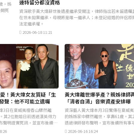
連特留分都沒資格
歲，姊
公開死
資深歌手黃大煒辭世後遺產繼承受關注，律師指出若未留遺囑
在世未拋棄繼承，母親將是唯一繼承人；未登記結婚的伴侶原
法定繼承權。
2026-06-18 11:21
摯愛！黃大煒女友質疑「生
黃大煒離世爆爭產？親姊律師
發聲：他不可能立遺囑
「清者自清」音樂資產安排曝
煒3日在夏威夷檀香山驟然離
資深藝人黃大煒本月3日驚傳在夏威
歲。其2位胞姐日前透過漢英得力
的姊姊家中驟然離世，享壽61歲。其
布聲明證實死訊，並宣布後續事
透過律師發布聲明，宣布後續所有事
全權處理。今（16）日胞姐委
律師處理，遭到黃大煒交往20多年的
8:26
2026-06-16 16:24