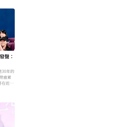
再發聲：
30年的
非常疲累
將在近日
。