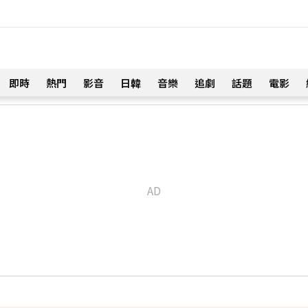
即時
熱門
影音
日韓
音樂
追劇
話題
電影
！
職棒選手」浪漫告白：迅速奪走我的心
14分鐘前