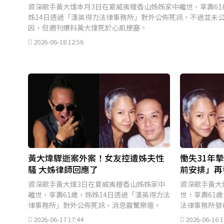
資深歌手黃大煒本月3日在夏威夷檀香山姊姊家中離世，享壽61
姊14日透過「漢英得力法律事務所」對外公佈死訊，不過並未
因，但週刊爆料黃大煒死於心肌梗塞。
2026-06-18 12:56
黃大煒驟逝案外案！女友控遭姊夫性
慟失31年
騷 大姊律師回應了
前安排」再
資深歌手黃大煒3日在夏威夷檀香山姊姊家中
資深歌手黃大
離世，享壽61歲，姊姊14日透過「漢英得力法
世，享壽61
律事務所」對外公佈死訊，消息震驚樂壇。
法律事務所發
宜將委由律師
2026-06-17 17:44
2026-06-16 1