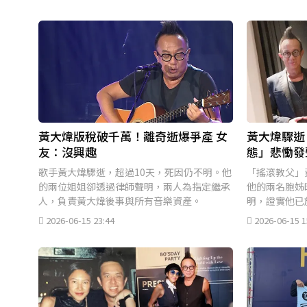
黃大煒版稅破千萬！離奇逝爆爭產 女
黃大煒驟逝
友：沒興趣
態」悲慟發
歌手黃大煒驟逝，超過10天，死因仍不明。他
「搖滾教父」
的兩位姐姐卻透過律師聲明，兩人為指定繼承
他的兩名胞姊
人，負責黃大煒後事與所有音樂資產。
明，證實他已
2026-06-15 23:44
2026-06-15 1