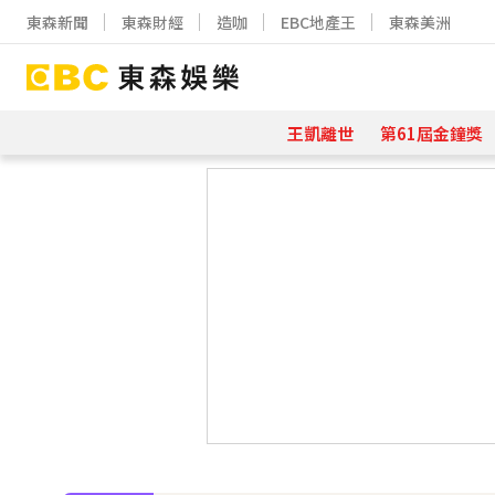
東森新聞
東森財經
造咖
EBC地產王
東森美洲
王凱離世
第61屆金鐘獎
下載東森App，隨時掌握天下大小事
42歲情色女星要結婚了！甜嫁「前