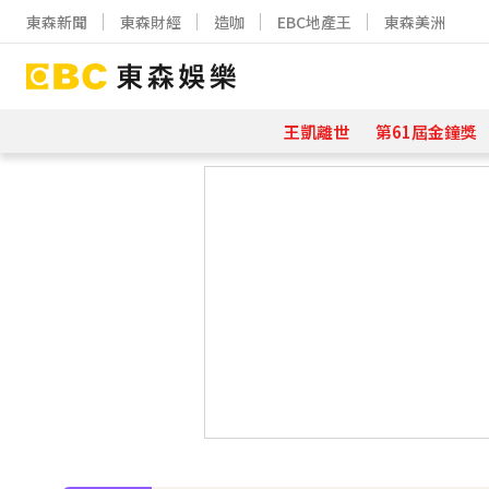
東森新聞
東森財經
造咖
EBC地產王
東森美洲
王凱離世
第61屆金鐘獎