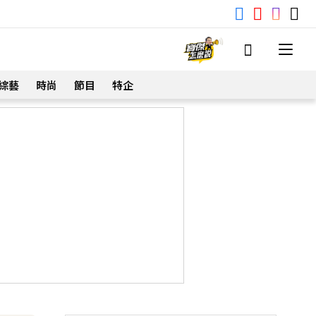
綜藝
時尚
節目
特企