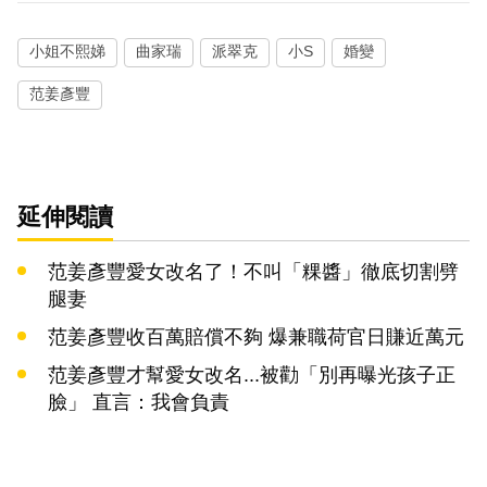
小姐不熙娣
曲家瑞
派翠克
小S
婚變
范姜彥豐
延伸閱讀
范姜彥豐愛女改名了！不叫「粿醬」徹底切割劈
腿妻
范姜彥豐收百萬賠償不夠 爆兼職荷官日賺近萬元
范姜彥豐才幫愛女改名...被勸「別再曝光孩子正
臉」 直言：我會負責