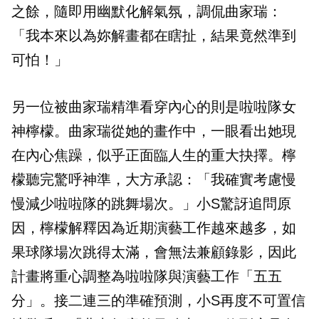
之餘，隨即用幽默化解氣氛，調侃曲家瑞：
「我本來以為妳解畫都在瞎扯，結果竟然準到
可怕！」
另一位被曲家瑞精準看穿內心的則是啦啦隊女
神檸檬。曲家瑞從她的畫作中，一眼看出她現
在內心焦躁，似乎正面臨人生的重大抉擇。檸
檬聽完驚呼神準，大方承認：「我確實考慮慢
慢減少啦啦隊的跳舞場次。」小S驚訝追問原
因，檸檬解釋因為近期演藝工作越來越多，如
果球隊場次跳得太滿，會無法兼顧錄影，因此
計畫將重心調整為啦啦隊與演藝工作「五五
分」。接二連三的準確預測，小S再度不可置信