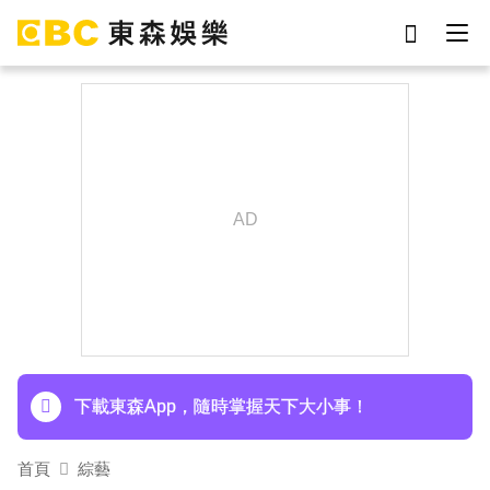
劉真
影片
于朦朧
女優
網紅
ian
7-eleven
謝侑芯
下載東森App，隨時掌握天下大小事！
首頁
綜藝