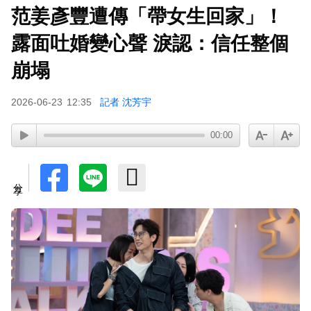
范姜彥豐遭傳「帶女生回家」！
露面吐婚變心聲 淚認：信任整個
崩塌
2026-06-23
12:35
記者 沈芳宇
00:00
分享