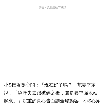
廣告 - 請繼續往下閱讀
小S接著關心問：「現在好了嗎？」范姜堅定
說，「經歷失去跟破碎之後，還是要堅強地站
起來。」沉重的真心告白讓全場動容，小S心疼