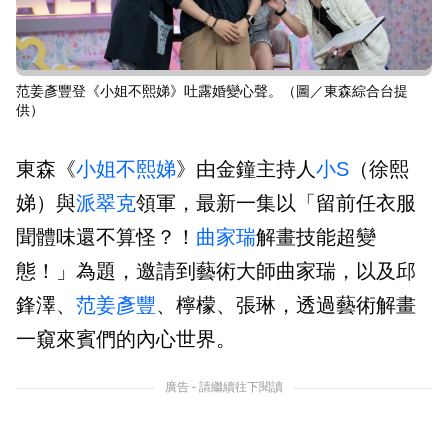
范姜彥豐登《小姐不熙娣》吐露婚變心聲。（圖／東森綜合台提
供）
東森《
小姐不熙娣
》由金鐘主持人
小S
（徐熙
娣）與
派翠克
領軍，最新一集以「留前任衣服
聞體味還不算怪？！
曲家瑞
解畫技能超變
態！」為題，邀請到藝術大師曲家瑞，以及邱
鋒澤、
范姜彥豐
、檸檬、張琳，透過藝術解畫
一窺來賓們的內心世界。
廣告 - 請繼續往下閱讀