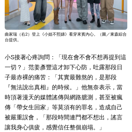
曲家瑞（右2）登上《小姐不熙娣》看穿來賓內心。（圖／東森綜合
台提供。
小S接著心疼詢問：「現在會不會不想再提到這
一切？」范姜彥豐這才卸下心防，吐露那段日
子最赤裸的痛苦：「其實最難熬的，是那段
『無法說出真相』的時候。」他無奈表示，當
時頂著漫天的媒體謠傳與網路臆測，甚至被瘋
傳「帶女生回家」等莫須有的罪名，造成自己
被嚴重誤會，「那段時間連門都不想出，謠言
讓我身心俱疲，感覺信任整個崩塌。」