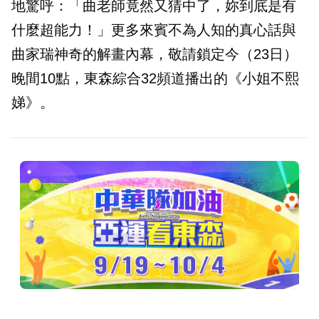
地驚呼：「曲老師竟然又猜中了，妳到底是有
什麼超能力！」更多來賓不為人知的真心話與
曲家瑞神奇的解畫內幕，敬請鎖定今（23日）
晚間10點，東森綜合32頻道播出的《小姐不熙
娣》。