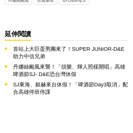
丹娜絲颱風
狂風暴雨
SJ-D&amp;E
延伸閱讀
首站上大巨蛋男團來了！SUPER JUNIOR-D&E
助力中信兄弟
丹娜絲颱風來襲！「頌樂、輝人照樣開唱」高雄
啤酒節SJ- D&E恐台灣休假
SJ東海、銀赫來台休假！「啤酒節Day3取消」配
合高雄停班停課