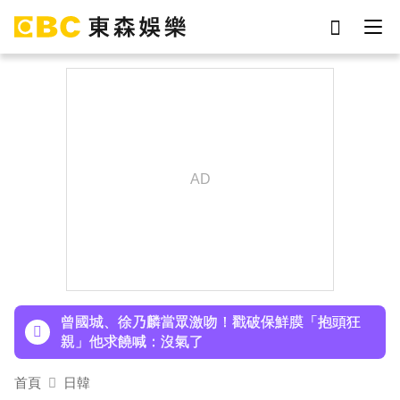
劉真
影片
于朦朧
ian
7-eleven
網紅
女優
謝侑芯
下載東森App，隨時掌握天下大小事！
孫淑媚首登JJA音樂節！被范曉萱1句話打動 放話
秀超狂腹肌
曾國城、徐乃麟當眾激吻！戳破保鮮膜「抱頭狂
親」他求饒喊：沒氣了
首頁
日韓
下載東森App，隨時掌握天下大小事！