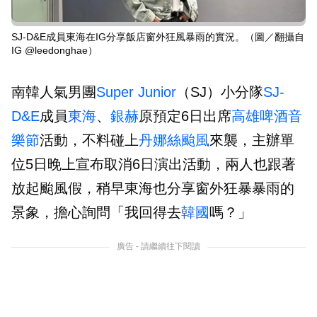
SJ-D&E成員東海在IG分享飯店窗外狂風暴雨的實況。（圖／翻攝自
IG @leedonghae）
南韓人氣男團
Super Junior
（SJ）小分隊
SJ-
D&E
成員
東海
、
銀赫
原預定6日出席
高雄啤酒音
樂節
活動，不料碰上
丹娜絲颱風
來襲，主辦單
位5日晚上宣布取消6日演出活動，兩人也跟著
放起颱風假，稍早東海也分享窗外狂暴暴雨的
景象，擔心詢問「我回得去
韓國
嗎？」
廣告 - 請繼續往下閱讀