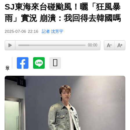
SJ東海來台碰颱風！曬「狂風暴
孫淑媚首登JJA音樂節！被范曉萱1句話打動 放話
秀超狂腹肌
雨」實況 崩潰：我回得去韓國嗎
2025-07-06
22:16
記者 沈芳宇
00:00
分享