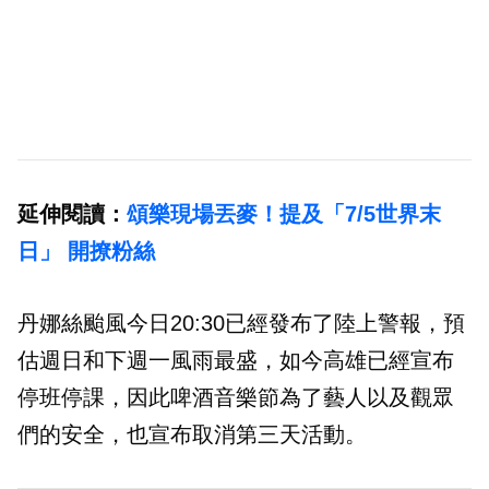
延伸閱讀：
頌樂現場丟麥！提及「7/5世界末
日」 開撩粉絲
丹娜絲颱風今日20:30已經發布了陸上警報，預
估週日和下週一風雨最盛，如今高雄已經宣布
停班停課，因此啤酒音樂節為了藝人以及觀眾
們的安全，也宣布取消第三天活動。