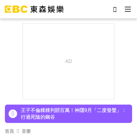
劉真
影片
7-eleven
女優
ian
網紅
謝侑芯
于朦朧
下載東森App，隨時掌握天下大小事！
小24歲女友背景遭起底！姜厚任12點聲明「駁小
三傳聞」：你在講三小？
王子不倫粿粿判賠百萬！神隱9月「二度發聲」：
行過死陰的幽谷
首頁
音樂
下載東森App，隨時掌握天下大小事！