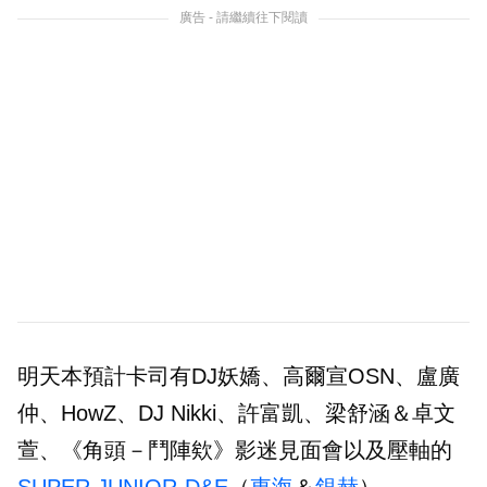
廣告 - 請繼續往下閱讀
明天本預計卡司有DJ妖嬌、高爾宣OSN、盧廣
仲、HowZ、DJ Nikki、許富凱、梁舒涵＆卓文
萱、《角頭－鬥陣欸》影迷見面會以及壓軸的
SUPER JUNIOR-D&E
（
東海
＆
銀赫
）。