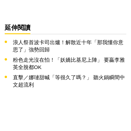
延伸閱讀
浪人祭首波卡司出爐！解散近十年「那我懂你意
思了」強勢回歸
粉色走光沒在怕！「妖嬌比基尼上陣」 要贏李雅
英全脫都OK
直擊／娜璉甜喊「等很久了嗎？」 聽火鍋瞬間中
文超流利