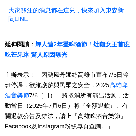
大家關注的消息都在這兒，快來加入東森新
聞LINE
延伸閱讀：
輝人連2年登啤酒節！灶咖女王首度
吃芒果冰 驚人原因曝光
主辦表示：「因颱風丹娜絲高雄市宣布7/6日停
班停課，欲維護參與民眾之安全，2025
高雄啤
酒音樂節
7/6（日），將取消所有演出活動，活
動當日（2025年7月6日）將『全額退款』。有
關退款公告及辦法，請上『高雄啤酒音樂節』
Facebook及Instagram粉絲專頁查詢。」