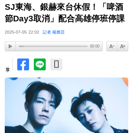
SJ東海、銀赫來台休假！「啤酒
小24歲女友背景遭起底！姜厚任12點聲明「駁小
三傳聞」：你在講三小？
節Day3取消」配合高雄停班停課
2025-07-05
22:02
記者 楊雅芸
00:00
分享