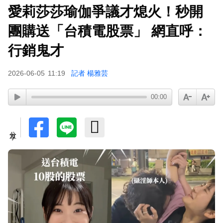
愛莉莎莎瑜伽爭議才熄火！秒開
蔡阿嘎陷爭議！蘿拉神隱19個月首發文 遭酸「詐
騙集團回歸」回應了
團購送「台積電股票」 網直呼：
肥大叔猝逝5天！原訂明直播說明突喊卡 團隊忍痛
行銷鬼才
曝原因
2026-06-05
11:19
記者 楊雅芸
下載東森App，隨時掌握天下大小事！
00:00
SEVENTEEN勝寬、Dino同天入伍！玟奎9月服替
代役
分享