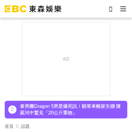
劉真
影片
7-eleven
女優
ian
謝侑芯
網紅
于朦朧
下載東森App，隨時掌握天下大小事！
SEVENTEEN勝寬、Dino同天入伍！玟奎9月服替
代役
泰男團Dragon 5男星爆死訊！騎單車離家失聯 陳
屍河中驚見「20公斤重物」
女星告別9年演藝圈！轉行當計程車司機 曝收入：
首頁
話題
比演員賺更多