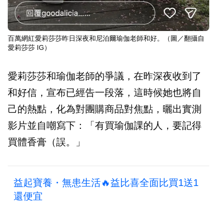
百萬網紅愛莉莎莎昨日深夜和尼泊爾瑜伽老師和好。（圖／翻攝自
愛莉莎莎 IG）
愛莉莎莎和瑜伽老師的爭議，在昨深夜收到了
和好信，宣布已經告一段落，這時候她也將自
己的熱點，化為對團購商品對焦點，曬出實測
影片並自嘲寫下：「有買瑜伽課的人，要記得
買體香膏（誤。」
益起寶養・無患生活🔥益比喜全面比買1送1
還便宜