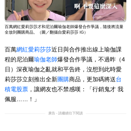
百萬網紅愛莉莎莎才和尼泊爾瑜伽老師爆發合作爭議，隨後將流量
全放到團購商品。（圖／翻攝自愛莉莎莎 IG）
百萬
網紅
愛莉莎莎
近日與合作推出線上瑜伽課
程的尼泊爾
瑜伽老師
爆發合作爭議，不過昨（4
日）深夜瑜伽之亂就和平告終，沒想到此時愛
莉莎莎立刻推出全新
團購
商品，更加碼將送
台
積電
股票
，讓網友也不禁感嘆：「行銷鬼才 我
佩服……！」
廣告 - 請繼續往下閱讀