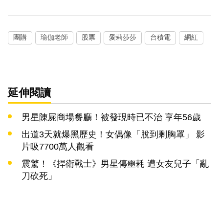
團購
瑜伽老師
股票
愛莉莎莎
台積電
網紅
延伸閱讀
男星陳屍商場餐廳！被發現時已不治 享年56歲
出道3天就爆黑歷史！女偶像「脫到剩胸罩」 影
片吸7700萬人觀看
震驚！《捍衛戰士》男星傳噩耗 遭女友兒子「亂
刀砍死」