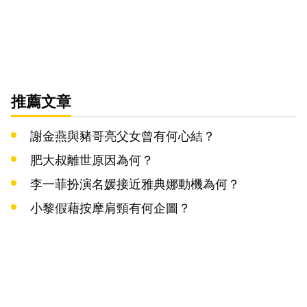
推薦文章
謝金燕與豬哥亮父女曾有何心結？
肥大叔離世原因為何？
李一菲扮演名媛接近雅典娜動機為何？
小黎假藉按摩肩頸有何企圖？