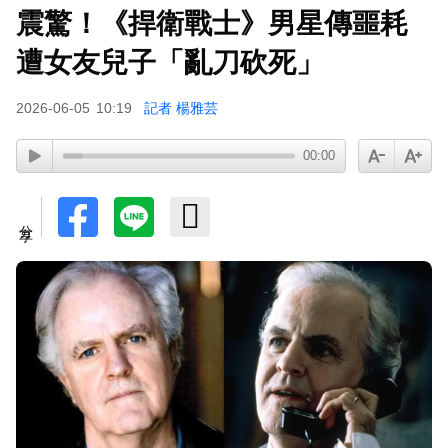
震驚！《捍衛戰士》男星傳噩耗
小24歲女友背景遭起底！姜厚任12點聲明「駁小
三傳聞」：你在講三小？
遭女友兒子「亂刀砍死」
2026-06-05
10:19
記者 楊雅芸
00:00
分享