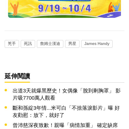
兇手
死訊
詹姆士漢迪
男星
James Handy
延伸閱讀
出道3天就爆黑歷史！女偶像「脫到剩胸罩」 影
片吸7700萬人觀看
斷和孫綻3年情...米可白「不捨落淚影片」曝 好
友勸慰：放下，就好了
曾沛慈深夜致歉！親曝「病情加重」 確定缺席