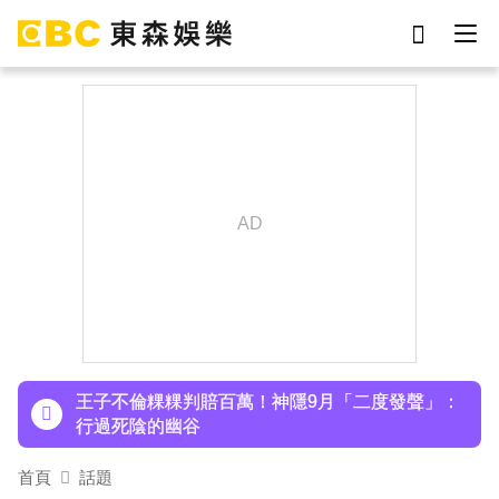
劉真
影片
7-eleven
女優
ian
網紅
謝侑芯
于朦朧
下載東森App，隨時掌握天下大小事！
小24歲女友背景遭起底！姜厚任12點聲明「駁小
三傳聞」：你在講三小？
王子不倫粿粿判賠百萬！神隱9月「二度發聲」：
行過死陰的幽谷
首頁
話題
下載東森App，隨時掌握天下大小事！