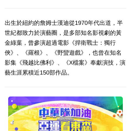
出生於紐約的詹姆士漢迪從1970年代出道，半
世紀都致力於演藝圈，是多部知名影視劇的黃
金綠葉，曾參演超過電影《捍衛戰士：獨行
俠》、《羅根》、《野蠻遊戲》，也曾在知名
影集《飛越比佛利》、《X檔案》奉獻演技，演
藝生涯累積近150部作品。