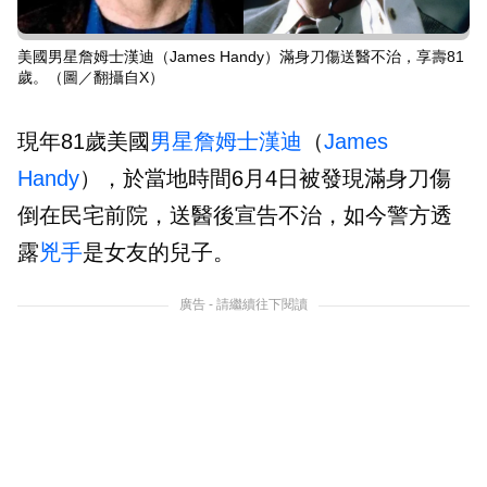
美國男星詹姆士漢迪（James Handy）滿身刀傷送醫不治，享壽81
歲。（圖／翻攝自X）
現年81歲美國
男星
詹姆士漢迪
（
James
Handy
），於當地時間6月4日被發現滿身刀傷
倒在民宅前院，送醫後宣告不治，如今警方透
露
兇手
是女友的兒子。
廣告 - 請繼續往下閱讀