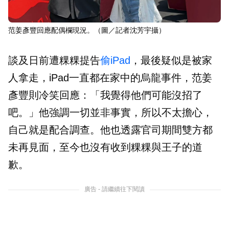
范姜彥豐回應配偶欄現況。（圖／記者沈芳宇攝）
談及日前遭粿粿提告
偷iPad
，最後疑似是被家
人拿走，iPad一直都在家中的烏龍事件，范姜
彥豐則冷笑回應：「我覺得他們可能沒招了
吧。」他強調一切並非事實，所以不太擔心，
自己就是配合調查。他也透露官司期間雙方都
未再見面，至今也沒有收到粿粿與王子的道
歉。
廣告 - 請繼續往下閱讀