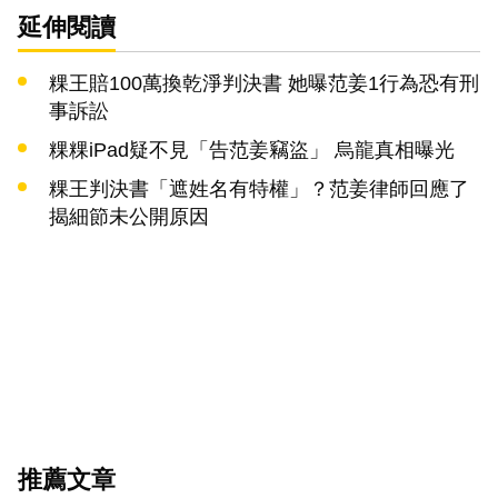
延伸閱讀
粿王賠100萬換乾淨判決書 她曝范姜1行為恐有刑
事訴訟
粿粿iPad疑不見「告范姜竊盜」 烏龍真相曝光
粿王判決書「遮姓名有特權」？范姜律師回應了
揭細節未公開原因
推薦文章