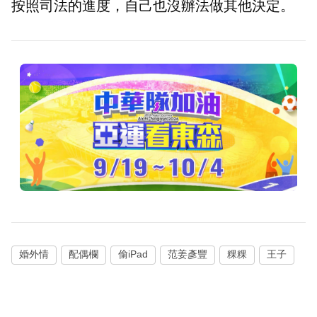
按照司法的進度，自己也沒辦法做其他決定。
婚外情
配偶欄
偷iPad
范姜彥豐
粿粿
王子