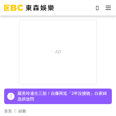
劉真
影片
于朦朧
ian
7-eleven
網紅
女優
謝侑芯
下載東森App，隨時掌握天下大小事！
王彩樺現身味全龍開球！鬆口「最後一次調整」哽
咽憶亡母吐心聲
羅美玲連生三胎！自爆與尪「2年沒接吻」白家綺
急拱放閃
首頁
綜藝
下載東森App，隨時掌握天下大小事！