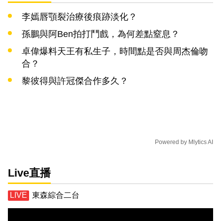
李嫣唇顎裂治療後痕跡淡化？
孫鵬與阿Ben拍打鬥戲，為何差點窒息？
卓偉爆料天王有私生子，時間點是否與周杰倫吻
合？
黎彼得與許冠傑合作多久？
Powered by
Mlytics AI
Live直播
東森綜合二台