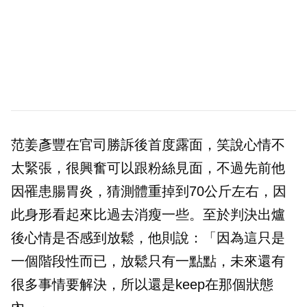
范姜彥豐在官司勝訴後首度露面，笑說心情不
太緊張，很興奮可以跟粉絲見面，不過先前他
因罹患腸胃炎，猜測體重掉到70公斤左右，因
此身形看起來比過去消瘦一些。至於判決出爐
後心情是否感到放鬆，他則說：「因為這只是
一個階段性而已，放鬆只有一點點，未來還有
很多事情要解決，所以還是keep在那個狀態