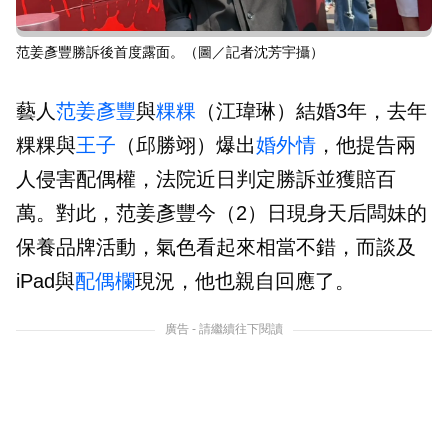
范姜彥豐勝訴後首度露面。（圖／記者沈芳宇攝）
藝人
范姜彥豐
與
粿粿
（江瑋琳）結婚3年，去年
粿粿與
王子
（邱勝翊）爆出
婚外情
，他提告兩
人侵害配偶權，法院近日判定勝訴並獲賠百
萬。對此，范姜彥豐今（2）日現身天后闆妹的
保養品牌活動，氣色看起來相當不錯，而談及
iPad與
配偶欄
現況，他也親自回應了。
廣告 - 請繼續往下閱讀