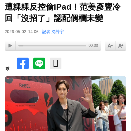
遭粿粿反控偷iPad！范姜彥豐冷
王彩樺現身味全龍開球！鬆口「最後一次調整」哽
咽憶亡母吐心聲
回「沒招了」認配偶欄未變
2026-05-02
14:06
記者 沈芳宇
00:00
分享