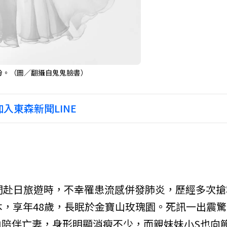
份。（圖／翻攝自鬼鬼臉書）
入東森新聞LINE
們赴日旅遊時，不幸罹患流感併發肺炎，歷經多次搶
本，享年48歲，長眠於金寶山玫瑰園。死訊一出震驚
陪伴亡妻，身形明顯消瘦不少，而親妹妹小S也向