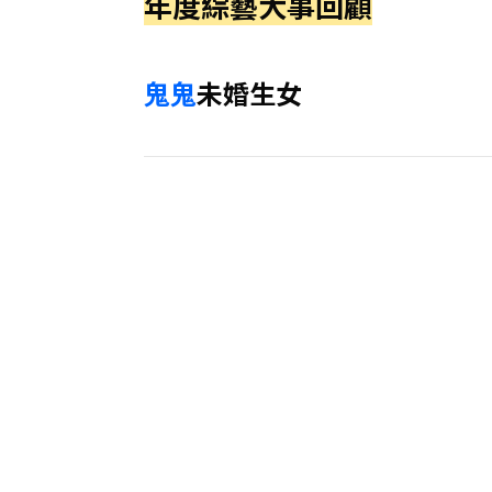
年度綜藝大事回顧
鬼鬼
未婚生女