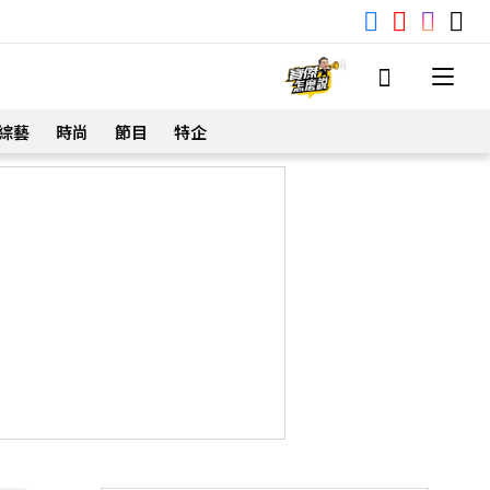
綜藝
時尚
節目
特企