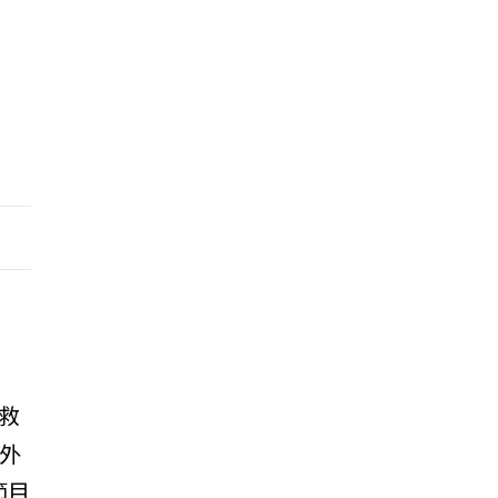
救
外
節目