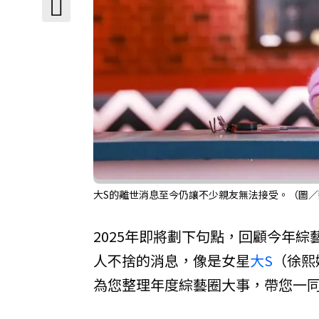
大S的離世消息至今仍讓不少親友無法接受。（圖
2025年即將劃下句點，回顧今年
人不捨的消息，像是女星
大S
（徐熙
為您整理年度綜藝圈大事，帶您一同