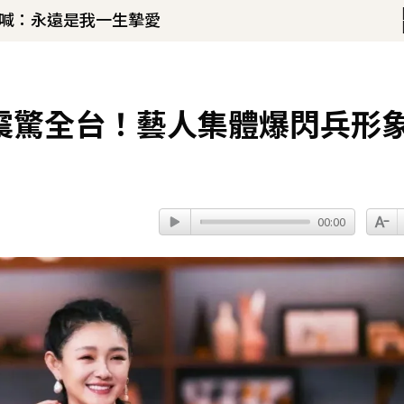
淚喊：永遠是我一生摯愛
世震驚全台！藝人集體爆閃兵形
00:00