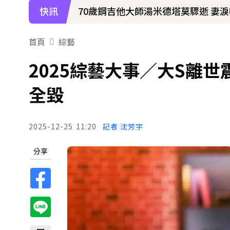
快訊
70歲鋼吉他大師湯米德塔莫驟逝 妻
首頁
綜藝
2025綜藝大事／大S離
全毀
2025-12-25
11:20
記者 沈芳宇
分享