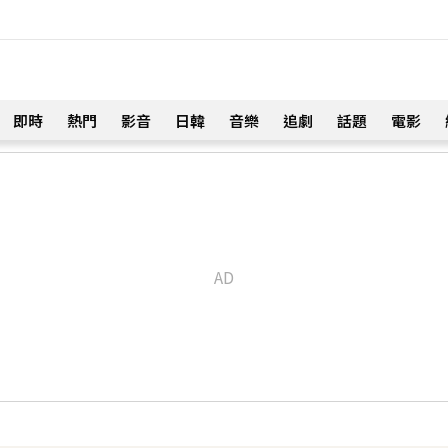
即時
熱門
影音
日韓
音樂
追劇
話題
電影
！
淚喊：永遠是我一生摯愛
！