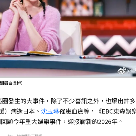
／翻攝自微博）
綜藝圈發生的大事件，除了不少喜訊之外，也爆出許多
媛）病逝日本、
沈玉琳
罹患血癌等，《EBC東森娛
回顧今年重大娛樂事件，迎接嶄新的2026年。
廣告 - 請繼續往下閱讀