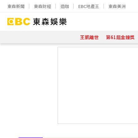
東森新聞
東森財經
造咖
EBC地產王
東森美洲
王凱離世
第61屆金鐘獎
下載東森App，隨時掌握天下大小事
70歲鋼吉他大師湯米德塔莫驟逝 妻
下載東森App，隨時掌握天下大小事