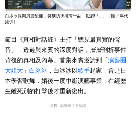
白冰冰長期肩膀酸痛，笑稱彷彿擁有一副「鐵肩甲」。（圖／年代
提供）
節目《真相對話錄》主打「聽見最真實的聲
音」，透過與來賓的深度對話，層層剖析事件
背後的真相及內幕。首集來賓邀請到「
演藝圈
大姐大
」
白冰冰
，白冰冰以
歌手
起家，曾赴日
本學習歌舞，婚後一度中斷演藝事業，在經歷
生離死別的打擊後才重新復出。
廣告 - 請繼續往下閱讀