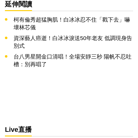
延伸閱讀
柯有倫秀超猛胸肌！白冰冰忍不住「戳下去」嚇
壞林芯儀
資深藝人癌逝！白冰冰淚送50年老友 低調現身告
別式
台八男星開金口清唱！全場安靜三秒 陽帆不忍吐
槽：別再唱了
Live直播