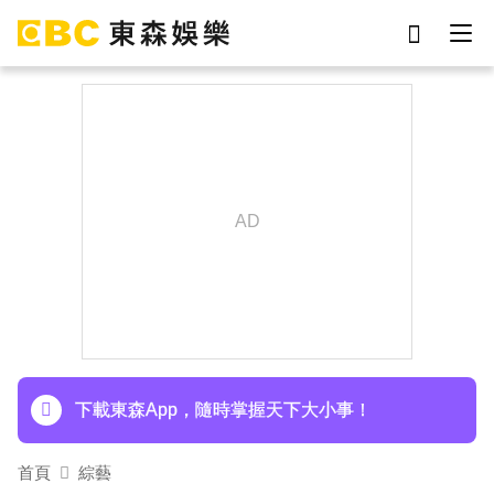
劉真
影片
于朦朧
女優
網紅
ian
7-eleven
謝侑芯
下載東森App，隨時掌握天下大小事！
首頁
綜藝