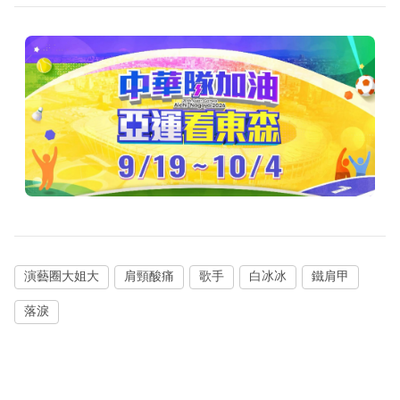
演藝圈大姐大
肩頸酸痛
歌手
白冰冰
鐵肩甲
落淚