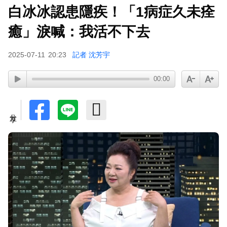
白冰冰認患隱疾！「1病症久未痊
癒」淚喊：我活不下去
2025-07-11
20:23
記者 沈芳宇
00:00
分享