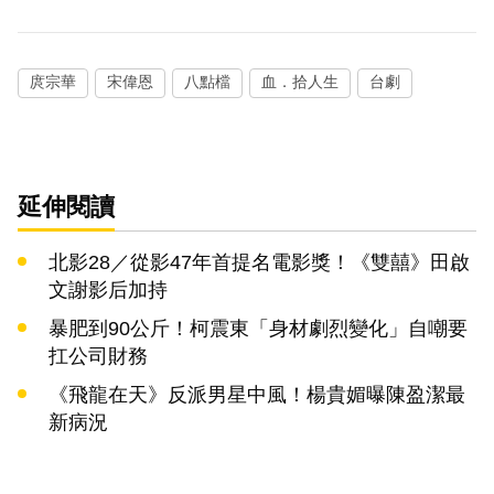
庹宗華
宋偉恩
八點檔
血．拾人生
台劇
延伸閱讀
北影28／從影47年首提名電影獎！《雙囍》田啟
文謝影后加持
暴肥到90公斤！柯震東「身材劇烈變化」自嘲要
扛公司財務
《飛龍在天》反派男星中風！楊貴媚曝陳盈潔最
新病況