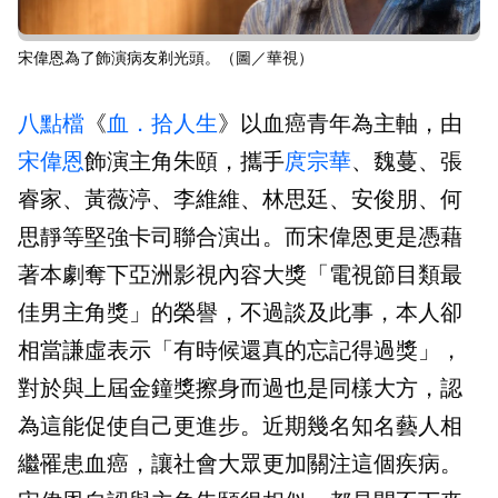
宋偉恩為了飾演病友剃光頭。（圖／華視）
八點檔
《
血．拾人生
》以血癌青年為主軸，由
宋偉恩
飾演主角朱頤，攜手
庹宗華
、魏蔓、張
睿家、黃薇渟、李維維、林思廷、安俊朋、何
思靜等堅強卡司聯合演出。而宋偉恩更是憑藉
著本劇奪下亞洲影視內容大獎「電視節目類最
佳男主角獎」的榮譽，不過談及此事，本人卻
相當謙虛表示「有時候還真的忘記得過獎」，
對於與上屆金鐘獎擦身而過也是同樣大方，認
為這能促使自己更進步。近期幾名知名藝人相
繼罹患血癌，讓社會大眾更加關注這個疾病。