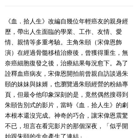
《血．拾人生》改編自幾位年輕癌友的親身經
歷，帶出人生面臨的學業、工作、友情、愛
情、親情等多重考驗。主角朱頤（宋偉恩飾
演）在經過骨髓移植治療後，曾獲得重生，無
奈癌細胞復發之後，治療結果每況愈下。為了
詮釋血癌病友，宋偉恩開拍前曾親自訪談過朱
頤的妹妹與妹婿，也瀏覽過朱頤經營的粉絲專
頁，但最令他印象深刻的是，竟然偶然搜尋到
朱頤告別式的影片，當時《血．拾人生》的劇
本根本還沒完成。神奇的巧合，讓宋偉恩震驚
不已，坦言在看完影片的那個深夜，「似乎開
始跟朱頤的生命產生了連結」。