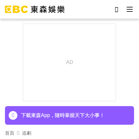
劉真
影片
7-eleven
女優
網紅
ian
于朦朧
謝侑芯
下載東森App，隨時掌握天下大小事！
首頁
追劇