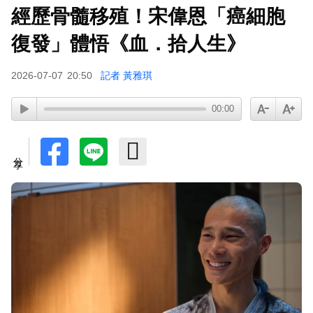
經歷骨髓移殖！宋偉恩「癌細胞
復發」體悟《血．拾人生》
2026-07-07
20:50
記者 黃雅琪
00:00
分享