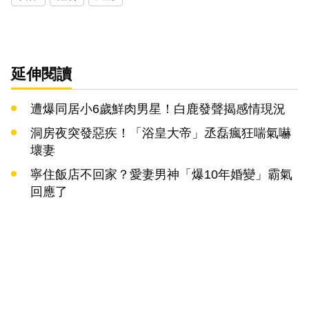
延伸閱讀
遭爆同居小6歲鮮肉男星！白鹿發聲揭感情現況
洞房夜突發惡疾！「浴皇大帝」丞磊瘋狂喘氣嚇
壞妻
寧住飯店不回家？愛妻男神「爆10年婚變」霸氣
回應了