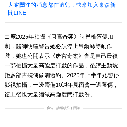
大家關注的消息都在這兒，快來加入東森新
聞LINE
白鹿2025年拍攝《唐宮奇案》時脊椎舊傷加
劇，醫師明確警告她必須停止吊鋼絲等動作
戲，她也公開表示《唐宮奇案》會是自己最後
一部拍攝大量高強度打戲的作品，後續主動婉
拒多部古裝偶像劇邀約。2026年上半年她暫停
影視拍攝，一邊籌備10週年見面會一邊養傷，
復工後也大量縮減高強度武打戲份。
廣告 - 請繼續往下閱讀