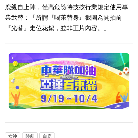
鹿親自上陣，僅高危險特技按行業規定使用專
業武替：「所謂『喝茶替身』截圖為開拍前
『光替』走位花絮，並非正片內容。」
女神
陸劇
白鹿