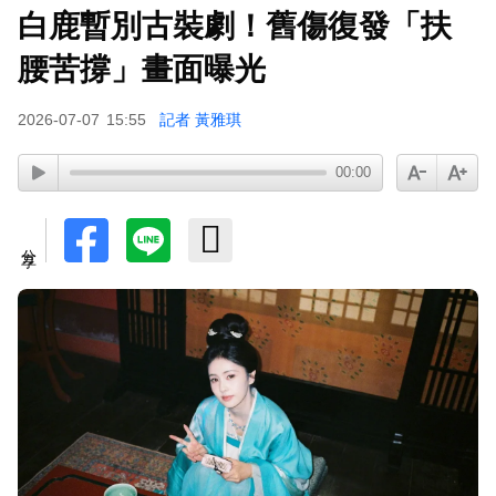
白鹿暫別古裝劇！舊傷復發「扶
腰苦撐」畫面曝光
2026-07-07
15:55
記者 黃雅琪
00:00
分享