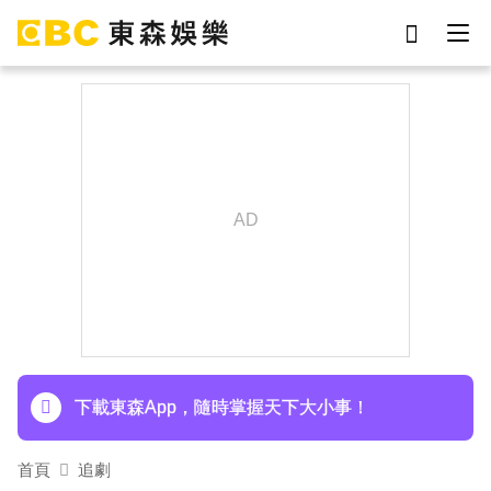
劉真
影片
7-eleven
女優
網紅
ian
于朦朧
謝侑芯
下載東森App，隨時掌握天下大小事！
首頁
追劇