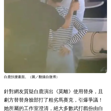
白鹿扶腰畫面。（圖／翻攝自微博）
針對網友質疑白鹿演出《莫離》使用替身，且
劇方替替身臉部打了粗劣馬賽克，引爆爭議！
她所屬的工作室澄清，絕大多數武打戲份由白