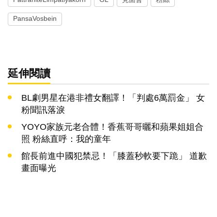
PansaVosbein
延伸閱讀
BL劇男星在港非禮女翻譯！「判處6萬罰金」 女
粉聞訊落淚
YOYO家族元老合體！香蕉哥哥曬和蘋果姐姐合
照 粉絲直呼：我的童年
館長前進中國犯禁忌！「膝蓋秒軟要下跪」 道歉
畫面曝光