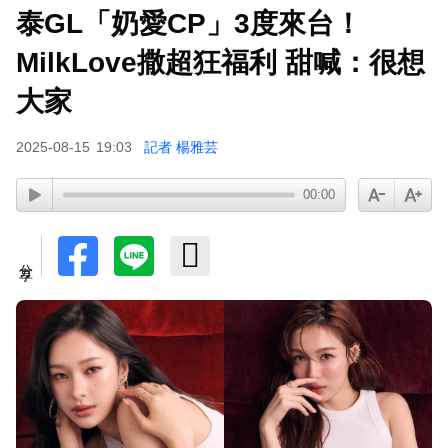
泰GL「奶愛CP」3度來台！
MilkLove撒超狂福利 甜喊：很想
大家
2025-08-15
19:03
記者 楊雅芸
00:00
分享