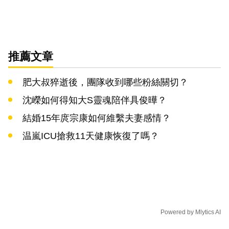
推薦文章
肥大叔猝逝後，團隊收到哪些粉絲關切？
沈嶸如何得知大S靈魂陪伴具俊曄？
結婚15年庹宗康如何維繫夫妻感情？
温嵐ICU搶救11天健康恢復了嗎？
Powered by
Mlytics AI