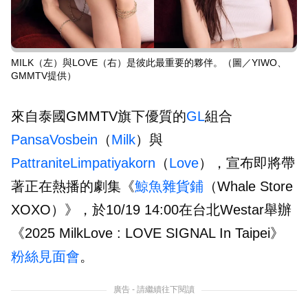
MILK（左）與LOVE（右）是彼此最重要的夥伴。（圖／YIWO、
GMMTV提供）
來自泰國GMMTV旗下優質的
GL
組合
PansaVosbein
（
Milk
）與
PattraniteLimpatiyakorn
（
Love
），宣布即將帶
著正在熱播的劇集《
鯨魚雜貨鋪
（Whale Store
XOXO）》，於10/19 14:00在台北Westar舉辦
《2025 MilkLove : LOVE SIGNAL In Taipei》
粉絲
見面會
。
廣告 - 請繼續往下閱讀