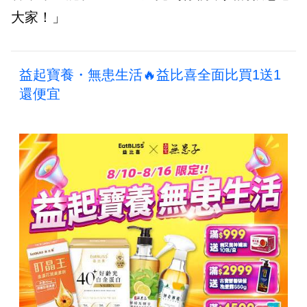
大家！」
益起寶養・無患生活🔥益比喜全面比買1送1
還便宜