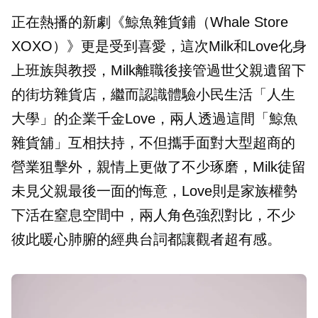
正在熱播的新劇《鯨魚雜貨鋪（Whale Store
XOXO）》更是受到喜愛，這次Milk和Love化身
上班族與教授，Milk離職後接管過世父親遺留下
的街坊雜貨店，繼而認識體驗小民生活「人生
大學」的企業千金Love，兩人透過這間「鯨魚
雜貨舖」互相扶持，不但攜手面對大型超商的
營業狙擊外，親情上更做了不少琢磨，Milk徒留
未見父親最後一面的悔意，Love則是家族權勢
下活在窒息空間中，兩人角色強烈對比，不少
彼此暖心肺腑的經典台詞都讓觀者超有感。