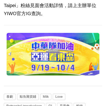
Taipei」粉絲見面會活動詳情，請上主辦單位
YIWO官方IG查詢。
泰劇
鯨魚雜貨鋪
Milk
Love
PattraniteLimpatiyakorn
GL
見面會
粉絲