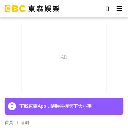
劉真
影片
7-eleven
女優
ian
謝侑芯
于朦朧
網紅
下載東森App，隨時掌握天下大小事！
首頁
追劇