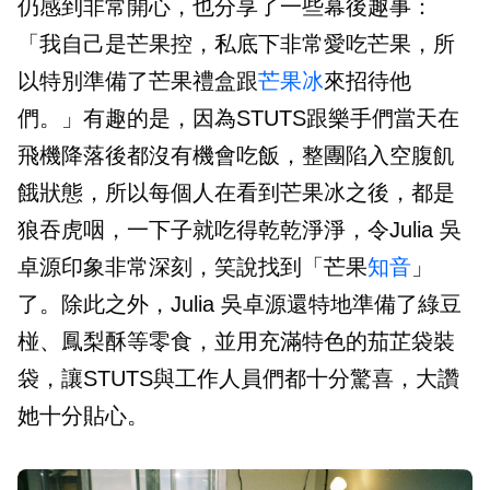
仍感到非常開心，也分享了一些幕後趣事：
「我自己是芒果控，私底下非常愛吃芒果，所
以特別準備了芒果禮盒跟
芒果冰
來招待他
們。」有趣的是，因為STUTS跟樂手們當天在
飛機降落後都沒有機會吃飯，整團陷入空腹飢
餓狀態，所以每個人在看到芒果冰之後，都是
狼吞虎咽，一下子就吃得乾乾淨淨，令Julia 吳
卓源印象非常深刻，笑說找到「芒果
知音
」
了。除此之外，Julia 吳卓源還特地準備了綠豆
椪、鳳梨酥等零食，並用充滿特色的茄芷袋裝
袋，讓STUTS與工作人員們都十分驚喜，大讚
她十分貼心。