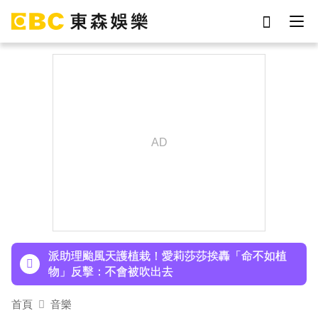
劉真
影片
7-eleven
女優
ian
網紅
謝侑芯
于朦朧
下載東森App，隨時掌握天下大小事！
百萬網紅失蹤3年遇害！遭閨密設局赴菲「綁架撕
票」千萬贖金救不回
派助理颱風天護植栽！愛莉莎莎挨轟「命不如植
物」反擊：不會被吹出去
小24歲女友背景遭起底！姜厚任12點聲明「駁小
首頁
音樂
三傳聞」：你在講三小？