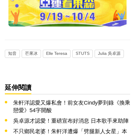
知音
芒果冰
Elle Teresa
STUTS
Julia 吳卓源
延伸閱讀
朱軒洋認愛又爆私會！前女友Cindy夢到錄《換乘
戀愛》54字開酸
吳卓源才認愛！重磅宣布好消息 日本歌手來助陣
不只鄉民老婆！朱軒洋遭爆「劈腿新人女星」本