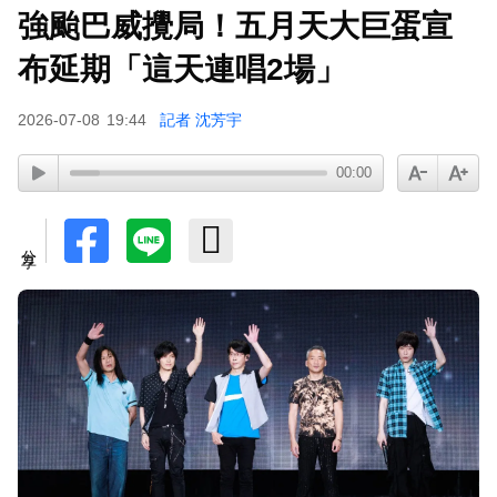
強颱巴威攪局！五月天大巨蛋宣
布延期「這天連唱2場」
2026-07-08
19:44
記者 沈芳宇
00:00
分享