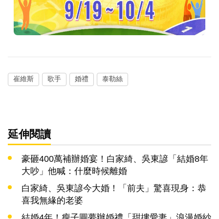
崔維斯
歌手
婚禮
泰勒絲
延伸閱讀
豪砸400萬補辦婚宴！白家綺、吳東諺「結婚8年
大吵」他喊：什麼時候離婚
白家綺、吳東諺今大婚！「前夫」驚喜現身：恭
喜我無緣的老婆
結婚4年！瘦子圓夢辦婚禮「甜摟愛妻」浪漫婚紗