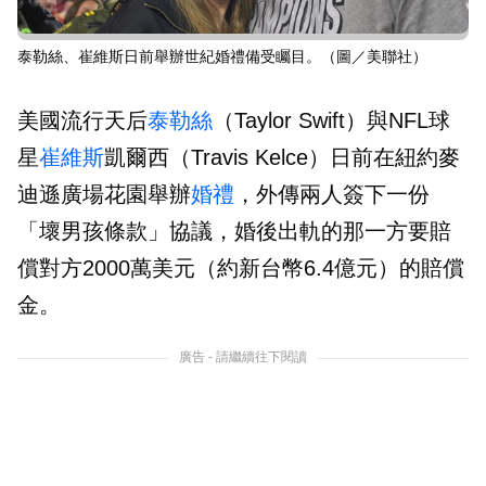
泰勒絲、崔維斯日前舉辦世紀婚禮備受矚目。（圖／美聯社）
美國流行天后
泰勒絲
（Taylor Swift）與NFL球
星
崔維斯
凱爾西（Travis Kelce）日前在紐約麥
迪遜廣場花園舉辦
婚禮
，外傳兩人簽下一份
「壞男孩條款」協議，婚後出軌的那一方要賠
償對方2000萬美元（約新台幣6.4億元）的賠償
金。
廣告 - 請繼續往下閱讀