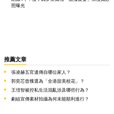
照曝光
推薦文章
張凌赫五官遺傳自哪位家人？
郭奕芯曾獲選為「全港甜美校花」？
王塏智被控私生活混亂涉及哪些行為？
劇組宣傳素材拍攝為何未能順利進行？