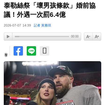
泰勒絲祭「壞男孩條款」婚前協
周杰倫遭影射有私生子 杰威爾怒發132字聲明
議！外遇一次罰6.4億
2026-07-07
14:39
記者 黃雅琪
00:00
分享