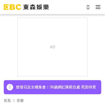
劉真
影片
于朦朧
ian
7-eleven
網紅
女優
謝侑芯
下載東森App，隨時掌握天下大小事！
周杰倫遭影射有私生子 杰威爾怒發132字聲明
曾號召反女權集會！36歲網紅陳屍住處 死因待查
首頁
音樂
下載東森App，隨時掌握天下大小事！