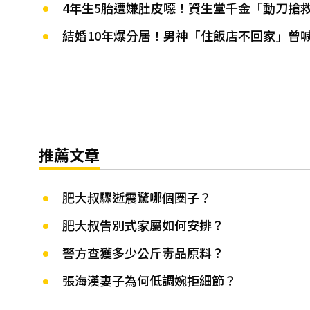
4年生5胎遭嫌肚皮噁！資生堂千金「動刀搶
結婚10年爆分居！男神「住飯店不回家」曾
推薦文章
肥大叔驟逝震驚哪個圈子？
肥大叔告別式家屬如何安排？
警方查獲多少公斤毒品原料？
張海漢妻子為何低調婉拒細節？