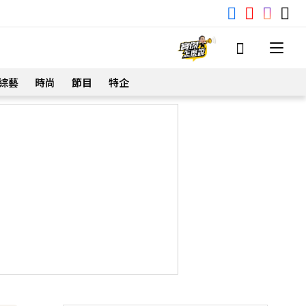
綜藝
時尚
節目
特企