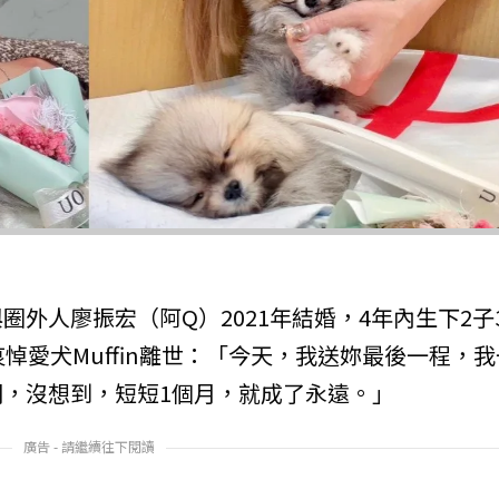
與圈外人廖振宏（阿Q）2021年結婚，4年內生下2子
悼愛犬Muffin離世：「今天，我送妳最後一程，我
，沒想到，短短1個月，就成了永遠。」
廣告 - 請繼續往下閱讀