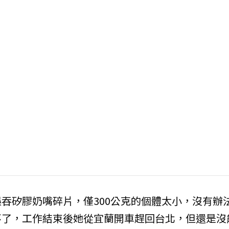
n誤吞矽膠奶嘴碎片，僅300公克的個體太小，沒有辦
不了，工作結束後她從宜蘭開車趕回台北，但還是沒