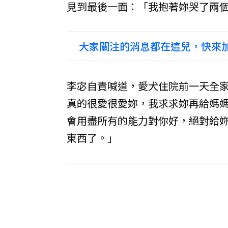
見到最後一面：「我抱著妳哭了兩
大家關注的消息都在這兒，快來加
李宓自責喊道，愛犬住院前一天全
真的很愛很愛妳，我求求妳再給媽
會用盡所有的能力對你好，絕對給
東西了。」