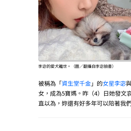
李宓的愛犬離世。（圖／翻攝自李宓臉書）
被稱為「
資生堂千金
」的
女星
李宓
女，成為5寶媽。昨（4）日她發文哀
直以為，妳還有好多年可以陪著我們