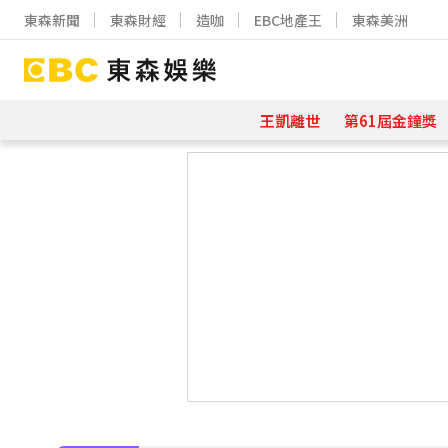
東森新聞
東森財經
造咖
EBC地產王
東森美洲
王凱離世
第61屆金鐘獎