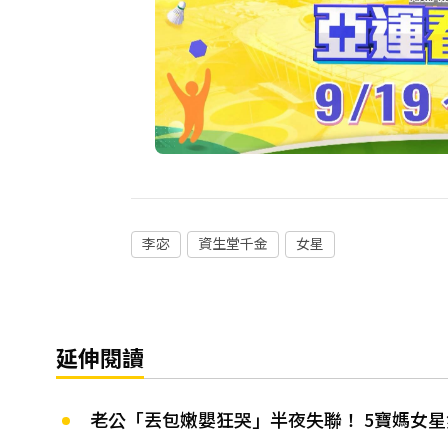
李宓
資生堂千金
女星
延伸閱讀
老公「丟包嫩嬰狂哭」半夜失聯！ 5寶媽女