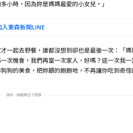
個多小時，因為妳是媽媽最愛的小女兒。」
入東森新聞LINE
家才一起去野餐，誰都沒想到卻也是最後一次：「媽
媽一次機會，我們再當一次家人，好嗎？這一次我一
妳狗狗的美食，把妳餵的飽飽地，不再讓你吃到奇怪
廣告 - 請繼續往下閱讀