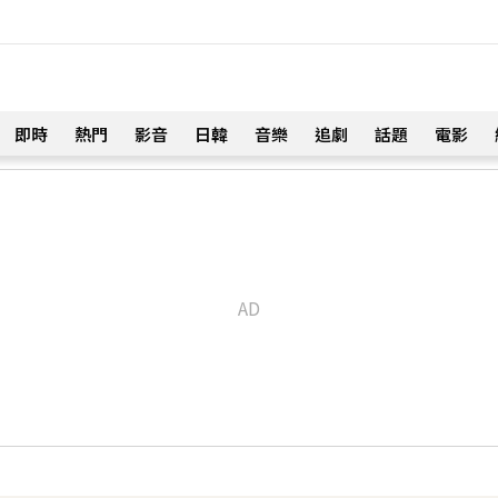
即時
熱門
影音
日韓
音樂
追劇
話題
電影