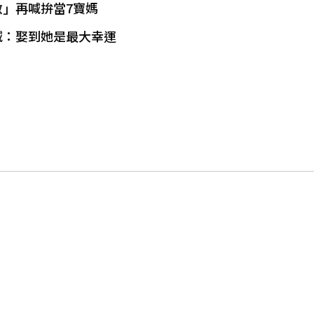
救」再喊拚當7寶媽
喊：娶到她是最大幸運