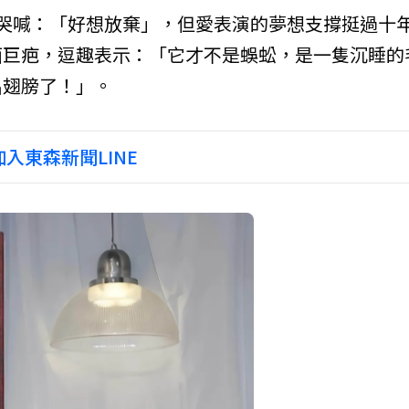
媽哭喊：「好想放棄」，但愛表演的夢想支撐挺過十
面巨疤，逗趣表示：「它才不是蜈蚣，是一隻沉睡的
出翅膀了！」。
入東森新聞LINE