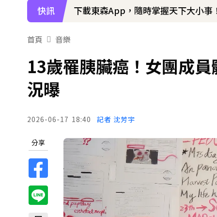
快訊
97萬網紅「肥大叔」驟逝！2天前才
首頁
音樂
13歲罹胰臟癌！女團成員
況曝
2026-06-17
18:40
記者 沈芳宇
分享