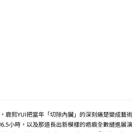
念展中，鹿熙YUI把當年「切除內臟」的深刻痛楚變成藝
6.5小時，以及那道長出新模樣的疤痕全數縫進展