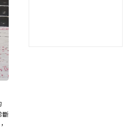
的
診斷
，