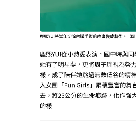
鹿熙YUI將當年切除內臟手術的故事變成藝術。（
鹿熙YUI從小熱愛表演，國中時與同學
她有了明星夢，更將周子瑜視為努
樣，成了陪伴她熬過無數低谷的精神
入女團「Fun Girls」累積豐
去，將23公分的生命痕跡，化作強
的樣