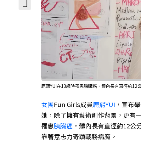
鹿熙YUI在13歲時罹患胰臟癌，體內長有直徑約1
女團
Fun Girls成員
鹿熙YUI
，宣布舉
她，除了擁有藝術創作背景，更有一
罹患
胰臟癌
，體內長有直徑約12公
靠著意志力奇蹟戰勝病魔。