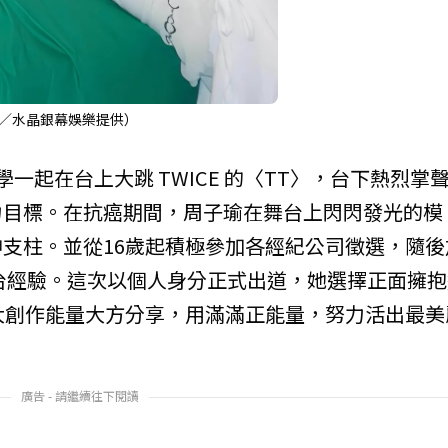
圖／水晶銀幕娛樂提供）
一起在台上大跳 TWICE 的〈TT〉，台下熱烈掌
力目標。在抗癌期間，周子瑜在舞台上閃閃發光的模
支柱。並從16歲起積極參加各經紀公司徵選，隨後
富的舞台經驗。這次以個人身分正式出道，她選擇正面擁
大創作能量大方分享，用滿滿正能量，努力活出最美
廣告 - 請繼續往下閱讀