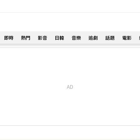
即時
熱門
影音
日韓
音樂
追劇
話題
電影
！
開直播 最後身影曝光粉鼻酸
58分鐘前
20業配 Joeman 認：我也會想離職
！