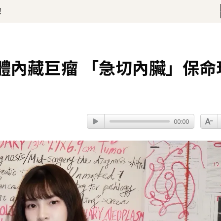
開直播 最後身影曝光粉鼻酸
58分鐘前
體內藏巨瘤 「急切內臟」保命
00:00