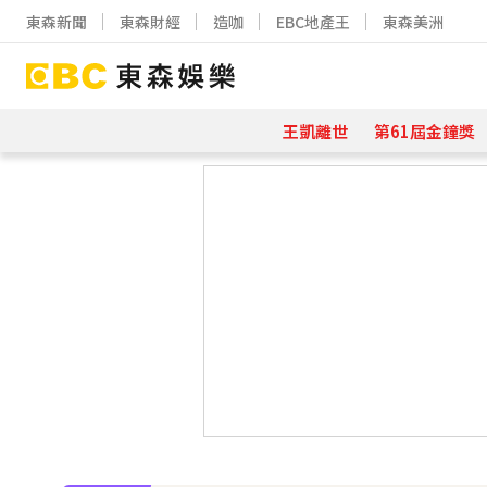
東森新聞
東森財經
造咖
EBC地產王
東森美洲
王凱離世
第61屆金鐘獎
下載東森App，隨時掌握天下大小事
97萬網紅「肥大叔」驟逝！2天前才
金牌員工轉投李多慧！剪輯師突暴紅狂接
下載東森App，隨時掌握天下大小事