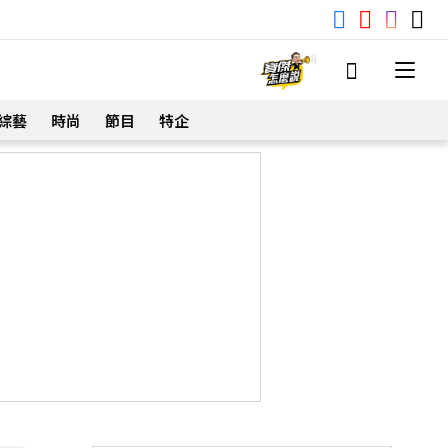
綜藝
時尚
節目
特企