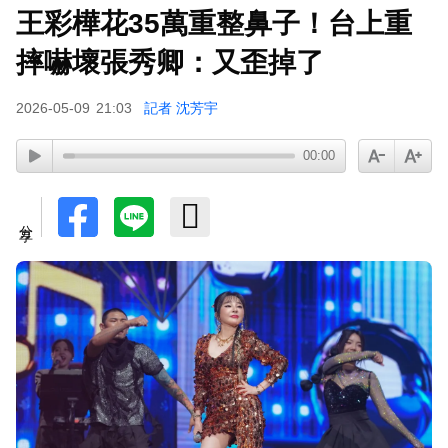
王彩樺花35萬重整鼻子！台上重
摔嚇壞張秀卿：又歪掉了
2026-05-09
21:03
記者 沈芳宇
00:00
分享