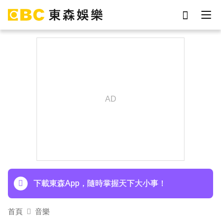
劉真
影片
于朦朧
網紅
ian
女優
7-eleven
謝侑芯
下載東森App，隨時掌握天下大小事！
首頁
音樂