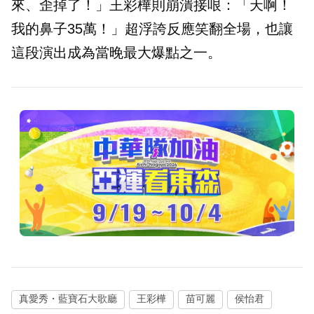
來、歪掉了！」王彩樺則崩潰接哏：「天啊！
我的鼻子35萬！」超浮誇反應笑翻全場，也讓
這段演出成為當晚最大爆點之一。
真愛秀・藍寶石大歌廳
王彩樺
苗可麗
侯怡君