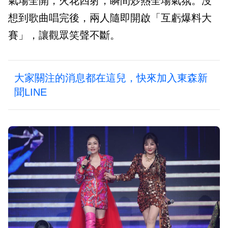
氣場全開，火花四射，瞬間炒熱全場氣氛。沒
想到歌曲唱完後，兩人隨即開啟「互虧爆料大
賽」，讓觀眾笑聲不斷。
大家關注的消息都在這兒，快來加入東森新
聞LINE