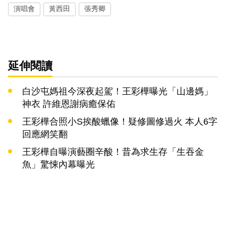
演唱會
黃西田
張秀卿
延伸閱讀
白沙屯媽祖今深夜起駕！王彩樺曝光「山邊媽」
神衣 許維恩謝病癒保佑
王彩樺合照小S挨酸蠟像！疑修圖修過火 本人6字
回應網笑翻
王彩樺自曝演藝圈辛酸！昔為求生存「生吞金
魚」驚悚內幕曝光