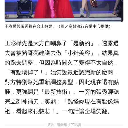
王彩樺與張秀卿在台上較勁。（圖／高雄流行音樂中心提供）
王彩樺先是大方自嘲鼻子「是新的」，透露過
去曾被豬哥亮建議去做「小針美容」，結果真
的跑去調整，但因為時間久了變得不太自然，
「有點壞掉了！」她笑說最近認識新的廠商，
對方特別幫她重新調整鼻型，因此現在還有點
腫，更強調是「最新技術」。一旁的張秀卿聽
完立刻神補刀，笑虧：「難怪妳現在有點像媽
祖，看起來很慈悲！」一句話讓全場笑翻。
廣告 - 請繼續往下閱讀