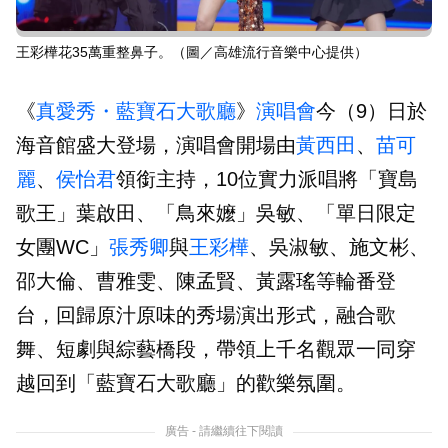
王彩樺花35萬重整鼻子。（圖／高雄流行音樂中心提供）
《
真愛秀・藍寶石大歌廳
》
演唱會
今（9）日於
海音館盛大登場，演唱會開場由
黃西田
、
苗可
麗
、
侯怡君
領銜主持，10位實力派唱將「寶島
歌王」葉啟田、「鳥來嬤」吳敏、「單日限定
女團WC」
張秀卿
與
王彩樺
、吳淑敏、施文彬、
邵大倫、曹雅雯、陳孟賢、黃露瑤等輪番登
台，回歸原汁原味的秀場演出形式，融合歌
舞、短劇與綜藝橋段，帶領上千名觀眾一同穿
越回到「藍寶石大歌廳」的歡樂氛圍。
廣告 - 請繼續往下閱讀