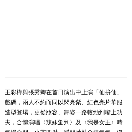
王彩樺與張秀卿在首日演出中上演「仙拚仙」
戲碼，兩人不約而同以閃亮紫、紅色亮片華服
造型登場，更從妝容、舞姿一路較勁到嘴上功
夫，合體演唱〈辣妹駕到〉及〈我是女王〉時