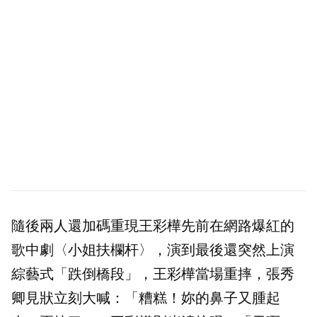
隨後兩人還加碼重現王彩樺先前在網路爆紅的
歌中劇〈小姐扶欄杆〉，演到最後還突然上演
綜藝式「跌倒橋段」，王彩樺當場重摔，張秀
卿見狀立刻大喊：「糟糕！妳的鼻子又腫起