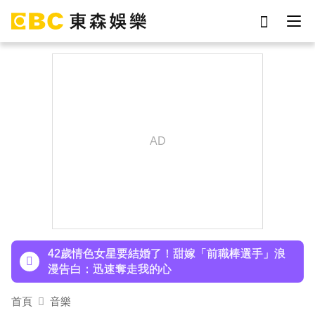
劉真
影片
7-eleven
女優
ian
網紅
謝侑芯
于朦朧
下載東森App，隨時掌握天下大小事！
才連莊金鐘紅毯主持！夏和熙突曝「像被卡車撞」
備賽狂操滿手繭
42歲情色女星要結婚了！甜嫁「前職棒選手」浪
漫告白：迅速奪走我的心
首頁
音樂
下載東森App，隨時掌握天下大小事！