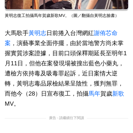
黃明志復工拍攝馬年賀歲新歌MV。（圖／翻攝自黃明志臉書）
大馬歌手
黃明志
日前捲入台灣網紅
謝侑芯
命
案
，演藝事業全面停擺，由於當地警方尚未掌
握實質涉案證據，目前口頭保釋期延長至明年1
月11日，但他在案發現場被搜出藍色小藥丸，
遭檢方依持毒及吸毒罪起訴，近日案情大逆
轉，黃明志毒品尿檢結果呈陰性，獲判無罪，
而他今（28）日宣布復工，拍攝
馬年
賀歲
新歌
MV。
廣告 - 請繼續往下閱讀