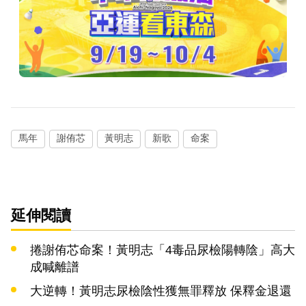
馬年
謝侑芯
黃明志
新歌
命案
延伸閱讀
捲謝侑芯命案！黃明志「4毒品尿檢陽轉陰」高大
成喊離譜
大逆轉！黃明志尿檢陰性獲無罪釋放 保釋金退還