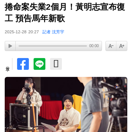
捲命案失業2個月！黃明志宣布復
才連莊金鐘紅毯主持！夏和熙突曝「像被卡車撞」
備賽狂操滿手繭
工 預告馬年新歌
2025-12-28
20:27
記者 沈芳宇
00:00
分享