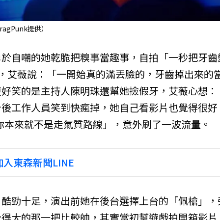
gPunk提供）
勇於自嘲的她乾脆把糗事當趣事，自拍「一秒把牙齒
流量，艾薇說：「一開始真的滿丟臉的，牙齒掉出來的
更好笑的是主持人陳明珠還幫她撿假牙，艾薇心想：
台後工作人員笑到快瘋掉，她自己看影片也覺得很好
你本來就不是走氣質路線」，意外刷了一波流量。
入東森新聞LINE
、酷勁十足，演出前她在後台選擇上台的「佩槍」，
覺得大的那一把比較帥，其實當初幫遊戲拍開箱影片