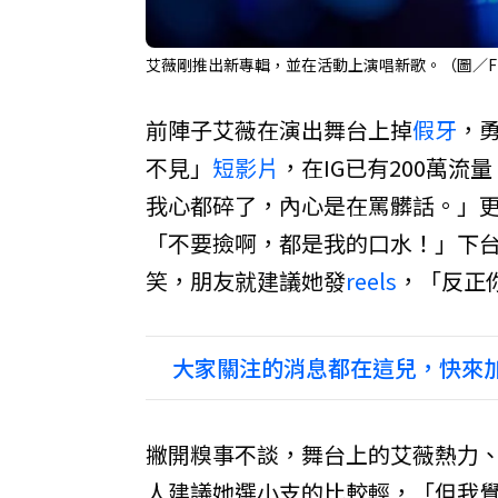
艾薇剛推出新專輯，並在活動上演唱新歌。（圖／Fra
前陣子艾薇在演出舞台上掉
假牙
，
不見」
短影片
，在IG已有200萬
我心都碎了，內心是在罵髒話。」
「不要撿啊，都是我的口水！」下
笑，朋友就建議她發
reels
，「反正
大家關注的消息都在這兒，快來加
撇開糗事不談，舞台上的艾薇熱力
人建議她選小支的比較輕，「但我