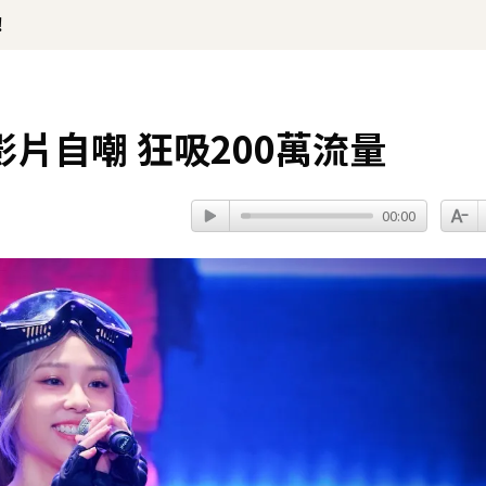
！
片自嘲 狂吸200萬流量
00:00