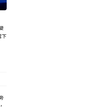
變
當下
旁
，