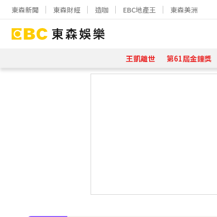
東森新聞
東森財經
造咖
EBC地產王
東森美洲
王凱離世
第61屆金鐘獎