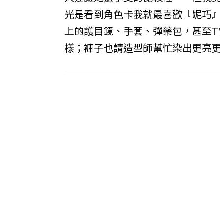
光是看到角色卡我就最喜歡『妮巧
上的護目鏡、手套、彈藥包，甚至T
樣；褲子也請造型師幫忙染出更亮