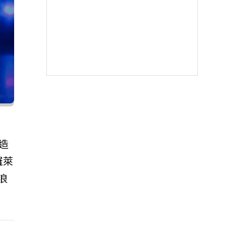
造
羅萊
浪