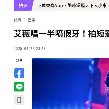
快訊
下載東森App，隨時掌握天下大小事
首頁
音樂
艾薇唱一半噴假牙！拍短影
2025-04-27
23:43
分享