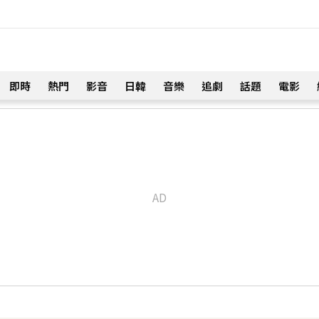
即時
熱門
影音
日韓
音樂
追劇
話題
電影