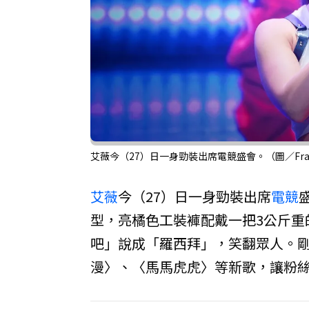
艾薇今（27）日一身勁裝出席電競盛會。（圖／Fra
艾薇
今（27）日一身勁裝出席
電競
型，亮橘色工裝褲配戴一把3公斤重
吧」說成「羅西拜」，笑翻眾人。
漫〉、〈馬馬虎虎〉等新歌，讓粉