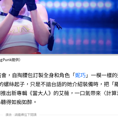
gPunk提供）
盛會，自掏腰包訂製全身和角色「
妮巧
」一模一樣的
的螺絲起子，只是不諳台語的她介紹裝備時，把「
剛推出新專輯《當大人》的艾薇，一口氣帶來〈計算
絲聽得如痴如醉。
廣告 - 請繼續往下閱讀