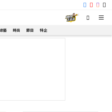
綜藝
時尚
節目
特企