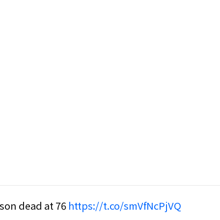
sson dead at 76
https://t.co/smVfNcPjVQ