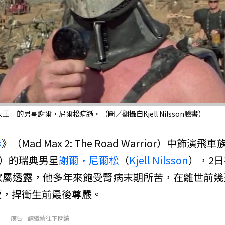
的男星謝爾·尼爾松病逝。（圖／翻攝自Kjell Nilsson臉書）
隊
》（Mad Max 2: The Road Warrior）中飾演飛車
us）的瑞典男星
謝爾·尼爾松
（
Kjell Nilsson
），2日
家屬透露，他多年來飽受腎病末期所苦，在離世前幾
權，捍衛生前最後尊嚴。
廣告 - 請繼續往下閱讀