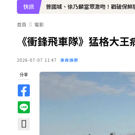
快訊
曾國城、徐乃麟當眾激吻！戳破保鮮
日傳奇女星辭世！兒子曝「最後時刻
首頁
電影
下載東森App，隨時掌握天下大小事
《衝鋒飛車隊》猛格大王
孫淑媚首登JJA音樂節！被范曉萱1句
2026-07-07
11:47
東森娛樂
分享