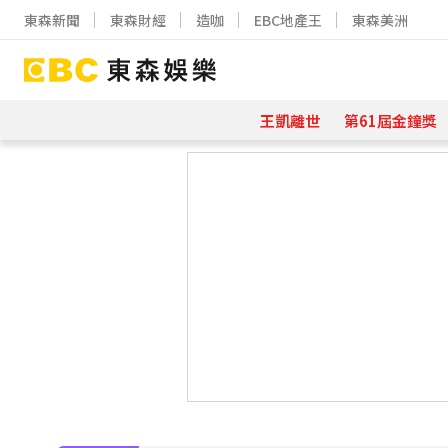
東森新聞
東森財經
造咖
EBC地產王
東森美洲
王凱離世
第61屆金鐘獎
下載東森App，隨時掌握天下大小事
孫淑媚首登JJA音樂節！被范曉萱1句