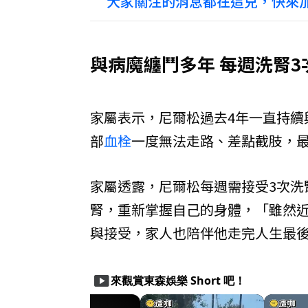
大家關注的消息都在這兒，快來加
與病魔纏鬥多年 每週洗腎3
家屬表示，尼爾松過去4年一直持續
部
血栓
一度無法走路、差點截肢，
家屬透露，尼爾松每週需接受3次洗
腎，重新掌握自己的身體，「雖然
與接受，家人也陪伴他走完人生最
smart_display
來觀賞東森娛樂 Short 吧！