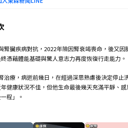
入東森新聞LINE
次
與腎臟疾病對抗，2022年險因腎衰竭喪命，後又因
最終憑藉體能基礎與驚人意志力再度恢復行走能力。
腎治療，病逝前幾日，在經過深思熟慮後決定停止
近年健康狀況不佳，但他生命最後幾天充滿平靜、感
後一程」。