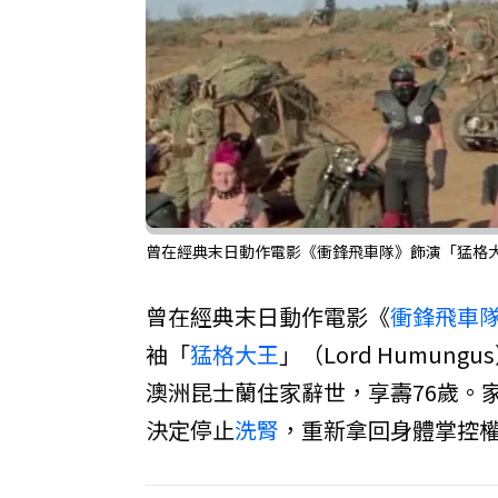
曾在經典末日動作電影《衝鋒飛車隊》飾演「猛格大王」
曾在經典末日動作電影《
衝鋒飛車
袖「
猛格大王
」（Lord Humung
澳洲昆士蘭住家辭世，享壽76歲。
決定停止
洗腎
，重新拿回身體掌控