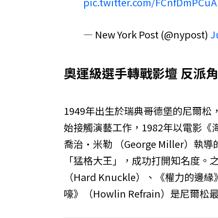
pic.twitter.com/FCnfDmPCuA
— New York Post (@nypost)
J
奧運級選手轉戰影壇 反派
1949年出生於瑞典哥德堡的尼爾松
始接觸演藝工作，1982年以電影《海盜
喬治·米勒 （George Mille
「猛格大王」，成功打開知名度。之後他
（Hard Knuckle）、《權力的邊緣》
嚎》（Howlin Refrain）是