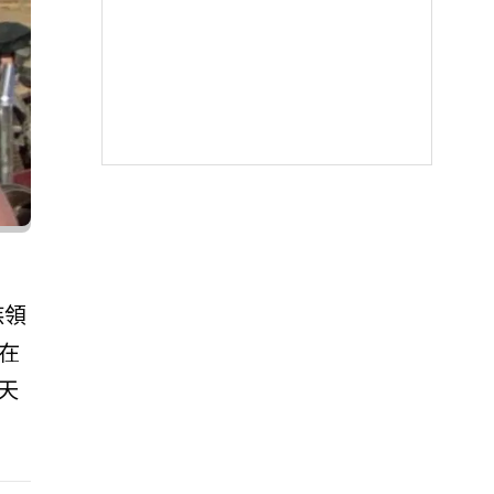
族領
在
天