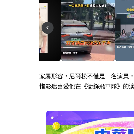
play_arrow
play_arrow
navigate_before
家屬形容，尼爾松不僅是一名演員
惜影迷喜愛他在《衝鋒飛車隊》的