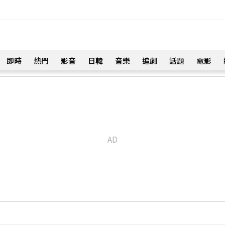
即時
熱門
影音
日韓
音樂
追劇
話題
電影
！
話打動 放話秀超狂腹肌