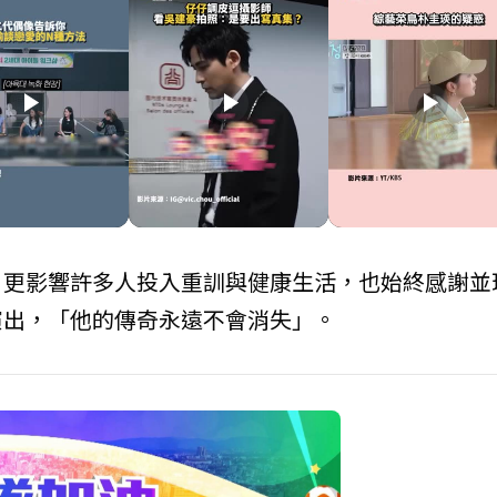
play_arrow
play_arrow
play_arrow
，更影響許多人投入重訓與健康生活，也始終感謝並
演出，「他的傳奇永遠不會消失」。