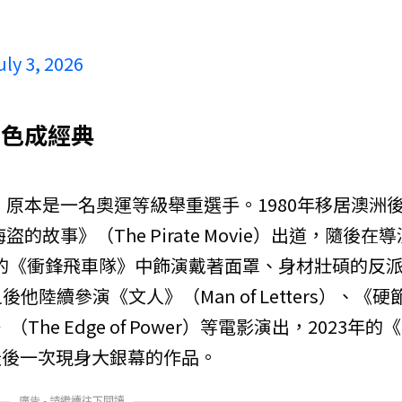
uly 3, 2026
角色成經典
，原本是一名奧運等級舉重選手。1980年移居澳洲
的故事》（The Pirate Movie）出道，隨後在導
r）執導的《衝鋒飛車隊》中飾演戴著面罩、身材壯碩的反
陸續參演《文人》（Man of Letters）、《硬
（The Edge of Power）等電影演出，2023年的
尼爾松最後一次現身大銀幕的作品。
廣告 - 請繼續往下閱讀