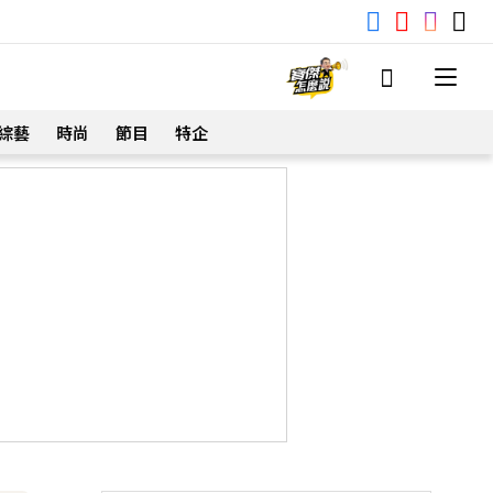
綜藝
時尚
節目
特企