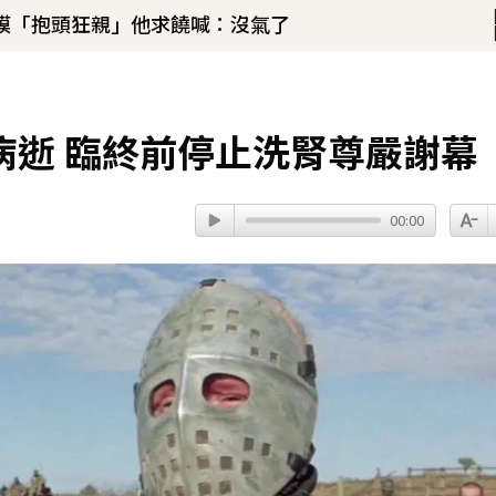
膜「抱頭狂親」他求饒喊：沒氣了
」：如沉睡般離開
！
病逝 臨終前停止洗腎尊嚴謝幕
話打動 放話秀超狂腹肌
00:00