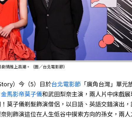
將劇情推上高潮。（圖／台北電影節）
 Story）今（5）日於
台北電影節
「廣角台灣」單元
，
金馬影帝
莫子儀
和武田梨奈主演，兩人片中床戲展
潮！莫子儀剃髮飾演僧侶，以日語、英語交錯演出，
梨奈則飾演這位在人生低谷中摸索方向的孫女，兩人