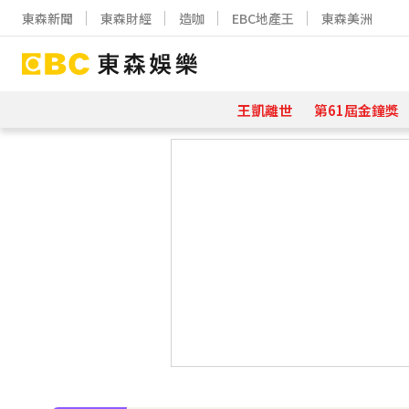
東森新聞
東森財經
造咖
EBC地產王
東森美洲
王凱離世
第61屆金鐘獎
下載東森App，隨時掌握天下大小事
《半澤直樹》男星宣布再婚！迎新生