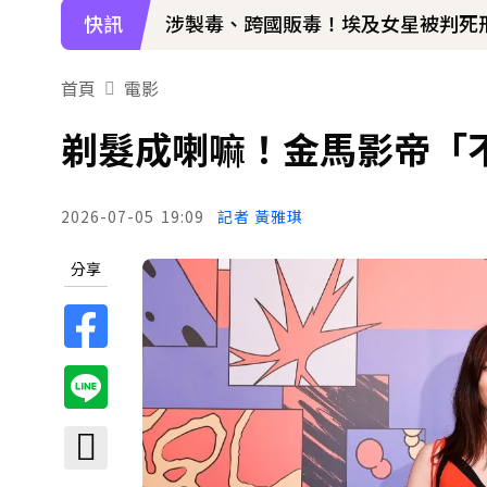
快訊
涉製毒、跨國販毒！埃及女星被判死
美國抗癌網紅拒安寧！家屬證實死訊 
首頁
電影
寬魚營收衰退 「點名王心凌、楊丞
剃髮成喇嘛！金馬影帝「
下載東森App，隨時掌握天下大小事
2026-07-05
19:09
記者 黃雅琪
《半澤直樹》男星宣布再婚！迎新生
分享