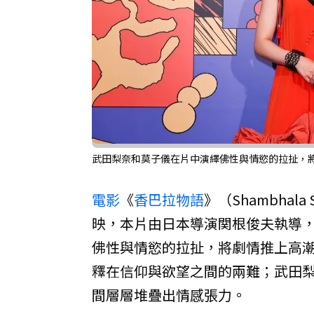
武田梨奈和莫子儀在片中演繹佛性與情慾的拉扯，
電影
《
香巴拉物語
》（Shambhala
映，本片由日本導演関根俊夫執導
佛性與情慾的拉扯，將劇情推上高
釋在信仰與欲望之間的兩難；武田
間層層堆疊出情感張力。