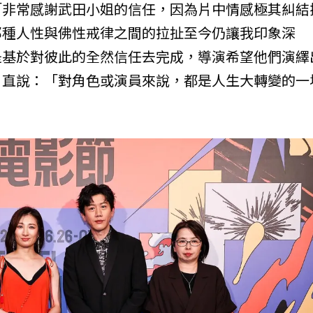
「非常感謝武田小姐的信任，因為片中情感極其糾結
那種人性與佛性戒律之間的拉扯至今仍讓我印象深
是基於對彼此的全然信任去完成，導演希望他們演繹
，直說：「對角色或演員來說，都是人生大轉變的一