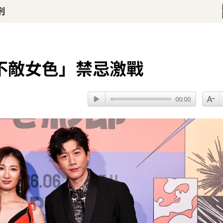
刑
得年26歲
琳」網笑翻：太誠實
不敵女色」禁忌激戰
！
00:00
命雙喜臨門
31分鐘前