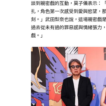
談到親密戲的互動，莫子儀表示：
扎，角色第一次感受到愛與慾望，
刻。」武田梨奈也說，這場親密戲
過去從未有過的罪惡感與情緒張力
戲。」