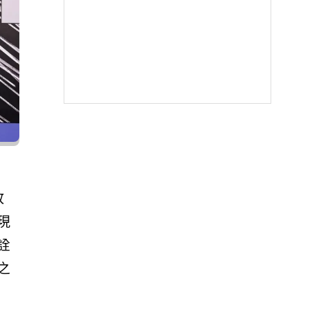
放
現
詮
之