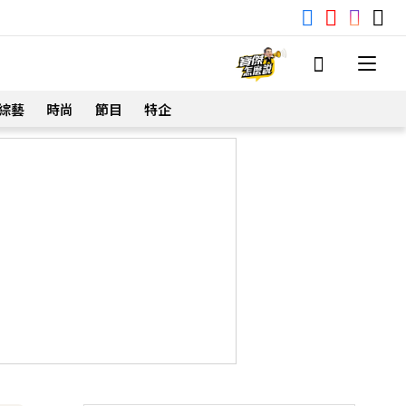
綜藝
時尚
節目
特企