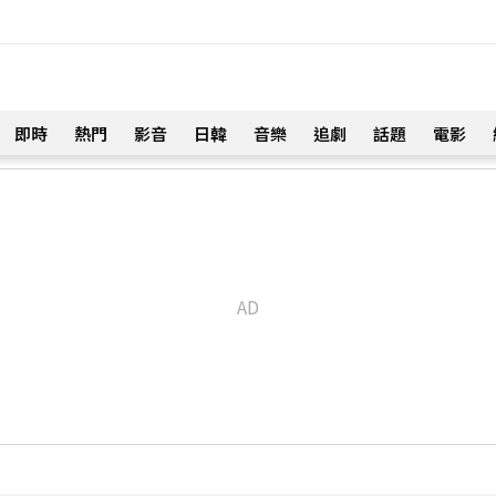
即時
熱門
影音
日韓
音樂
追劇
話題
電影
！
命雙喜臨門
31分鐘前