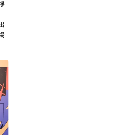
掙
出
場