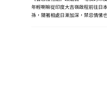
年輕喇嘛從印度大吉嶺啟程前往日
孫，隨著相處日漸加深，禁忌情愫