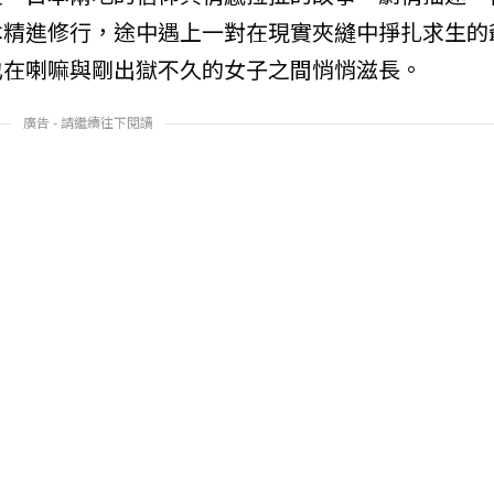
本精進修行，途中遇上一對在現實夾縫中掙扎求生的
也在喇嘛與剛出獄不久的女子之間悄悄滋長。
廣告 - 請繼續往下閱讀