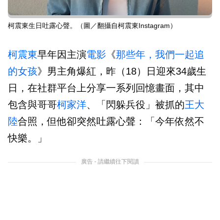
柯震東生日吐露心聲。（圖／翻攝自柯震東Instagram）
柯震東
早年因主演
電影
《
那些年，我們一起追
的女孩
》男主角爆紅，昨（18）日迎來34歲生
日，在社群平台上分享一系列回憶畫面，其中
包含與哥哥
柯家洋
、「閃躲兵役」被抓的
王大
陸
合照，但他卻突然吐露心聲：「今年依然不
快樂。」
廣告 - 請繼續往下閱讀