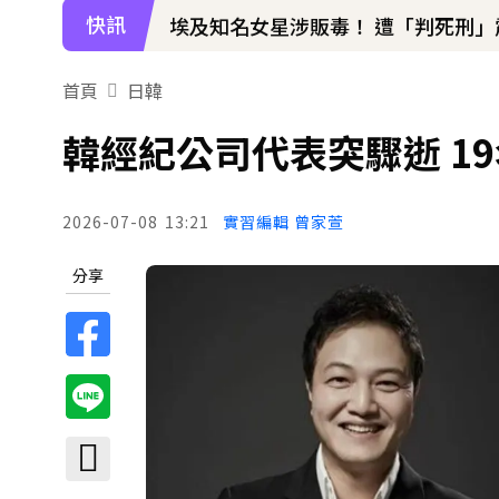
快訊
埃及知名女星涉販毒！ 遭「判死刑」
首頁
日韓
韓經紀公司代表突驟逝 19
2026-07-08
13:21
實習編輯 曾家萱
分享