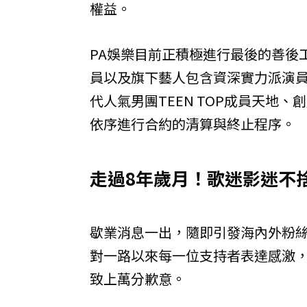
權益。
PA娛樂目前正積極進行最後的善後
員以及旗下藝人包含資深實力派演
代人氣男團TEEN TOP成員天地、
依序進行合約的清算與終止程序。
走過8年歲月！歌迷影迷不
歇業消息一出，隨即引發海內外粉絲
對一路以來每一位支持者表達感激
致上萬分歉意。