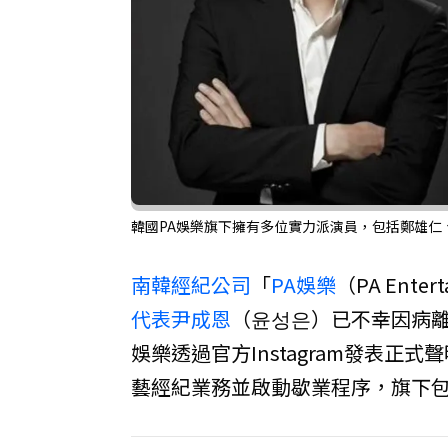
韓國PA娛樂旗下擁有多位實力派演員，包括鄭雄仁、朴海
南韓
經紀公司
「
PA娛樂
（PA Ent
代表
尹成恩
（윤성은）已不幸因病離
娛樂透過官方Instagram發表
藝經紀業務並啟動歇業程序，旗下包