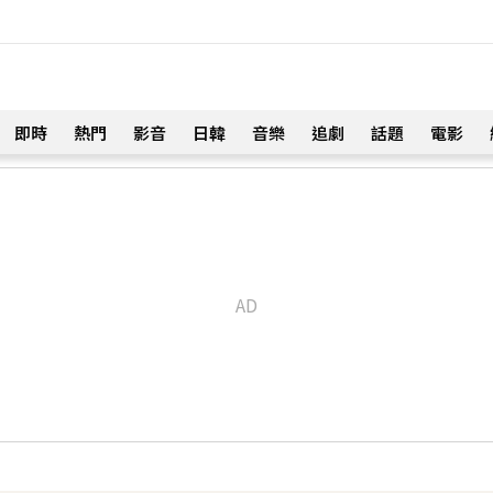
即時
熱門
影音
日韓
音樂
追劇
話題
電影
！
震撼社會
！