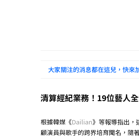
大家關注的消息都在這兒，快來加
清算經紀業務！19位藝人
根據韓媒《
Dailian
》等報導指出，
顧演員與歌手的跨界培育聞名，隨