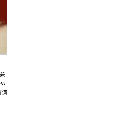
人兼
PA
有演