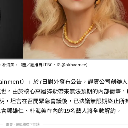
美。（圖／翻攝自JTBC、IG @okhaemee）
ertainment）」於7日對外發布公告，證實公司創辦
世。由於核心高層猝逝帶來無法預期的內部衝擊，
正式聲明，坦言在召開緊急會議後，已決議無限期終止所
含鄭雄仁、朴海美在內的19名藝人將全數解約。
廣告 - 請繼續往下閱讀