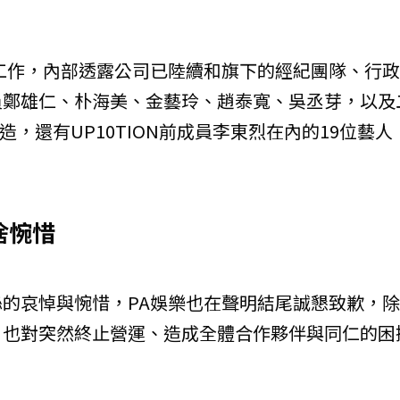
工作，內部透露公司已陸續和旗下的經紀團隊、行
員鄭雄仁、朴海美、金藝玲、趙泰寬、吳丞芽，以及
創造，還有UP10TION前成員李東烈在內的19位藝人
捨惋惜
的哀悼與惋惜，PA娛樂也在聲明結尾誠懇致歉，
，也對突然終止營運、造成全體合作夥伴與同仁的困