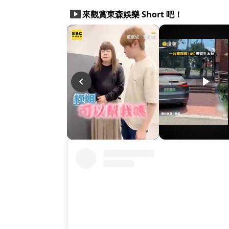
smart_display
來觀賞東森娛樂 Short 吧！
play_arrow
play_arrow
play_arrow
navigate_before