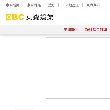
東森新聞
東森財經
造咖
EBC地產王
東森美洲
王凱離世
第61屆金鐘獎
下載東森App，隨時掌握天下大小事
埃及知名女星涉販毒！ 遭「判死刑」
下載東森App，隨時掌握天下大小事