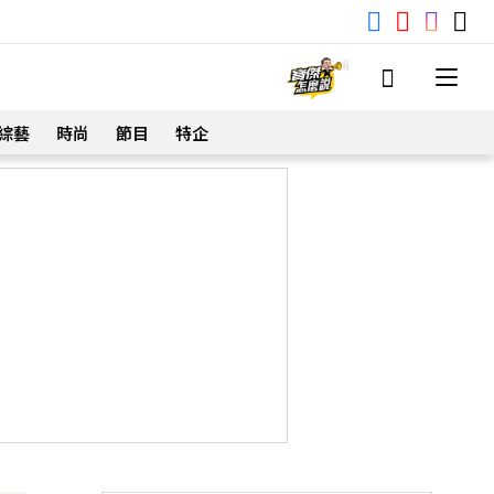
綜藝
時尚
節目
特企