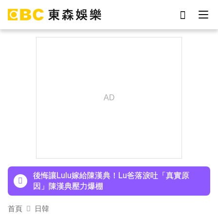
劉真
影片
于朦朧
ian
7-eleven
網紅
女優
謝侑芯
下載東森App，隨時掌握天下大小事！
曾號召反女權集會！36歲網紅陳屍住處 死因待查
後悔讓Lulu嫁給陳漢典！Lu爸落淚吐「真實原
因」陳漢典壓力爆棚
首頁
日韓
下載東森App，隨時掌握天下大小事！