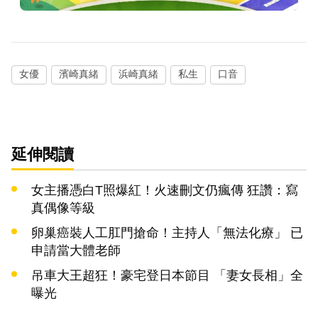
女優
濱崎真緒
浜崎真緒
私生
口音
延伸閱讀
女主播憑白T照爆紅！火速刪文仍瘋傳 狂讚：寫
真偶像等級
卵巢癌裝人工肛門搶命！主持人「無法化療」 已
申請當大體老師
吊車大王超狂！豪宅登日本節目 「妻女長相」全
曝光