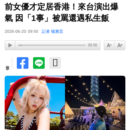
前女優才定居香港！來台演出爆
曾號召反女權集會！36歲網紅陳屍住處 死因待查
氣 因「1事」被罵還遇私生飯
2026-06-20
09:50
記者 楊雅芸
00:00
分享