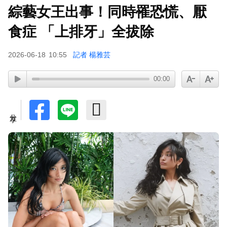
綜藝女王出事！同時罹恐慌、厭
食症 「上排牙」全拔除
2026-06-18
10:55
記者 楊雅芸
00:00
分享