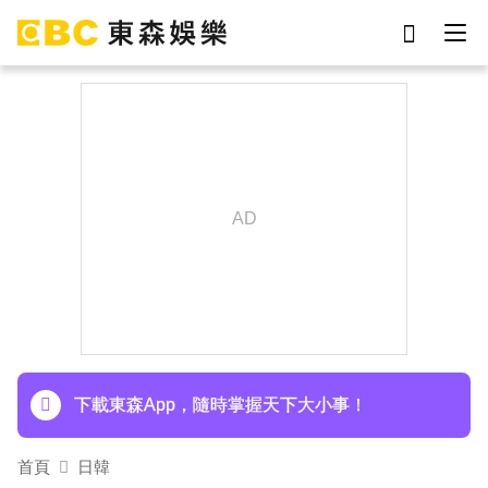
劉真
影片
7-eleven
女優
網紅
ian
謝侑芯
于朦朧
下載東森App，隨時掌握天下大小事！
首頁
日韓