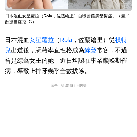
日本混血女星蘿拉（Rola，佐藤繪里）自曝曾罹患憂鬱症。（圖／
翻攝自蘿拉 IG）
日本混血
女星
蘿拉
（
Rola
，佐藤繪里）從
模特
兒
出道後，憑藉率直性格成為
綜藝
常客，不過
曾是綜藝女王的她，近日坦認在事業巔峰期罹
病，導致上排牙幾乎全數拔除。
廣告 - 請繼續往下閱讀