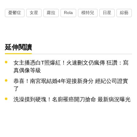
憂鬱症
女星
蘿拉
Rola
模特兒
日星
綜藝
延伸閱讀
女主播憑白T照爆紅！火速刪文仍瘋傳 狂讚：寫
真偶像等級
恭喜！南宮珉結婚4年迎接新身分 經紀公司證實
了
洗澡摸到硬塊！名廚罹癌開刀搶命 最新病況曝光