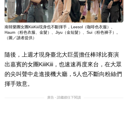
南韓樂團女團KiiiKiii現身也不斷揮手，Leesol（咖啡色衣服）、
Haum（粉色衣服、金髮）、Jiyu（金短髮）、Sui（粉色褲子）。
（圖／讀者提供）
隨後，上週才現身臺北大巨蛋擔任棒球比賽演
出嘉賓的女團KiiiKiii，也速速再度來台，在大眾
的尖叫聲中走進接機大廳，5人也不斷向粉絲們
揮手致意。
廣告 - 請繼續往下閱讀