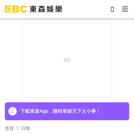
劉真
影片
7-eleven
女優
ian
謝侑芯
于朦朧
網紅
下載東森App，隨時掌握天下大小事！
首頁
日韓