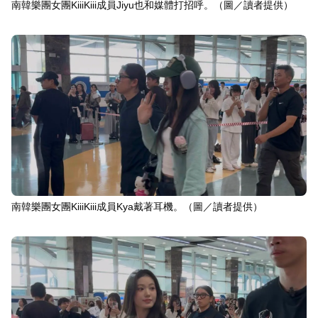
南韓樂團女團KiiiKiii成員Jiyu也和媒體打招呼。（圖／讀者提供）
南韓樂團女團KiiiKiii成員Kya戴著耳機。（圖／讀者提供）