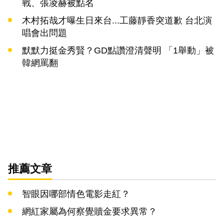
戰、張凌赫被點名
木村拓哉才曝生日來台...工藤靜香突道歉 台北演
唱會出問題
默默力挺金秀賢？GD點讚澄清聲明 「1舉動」被
韓網罵翻
推薦文章
智眼因哪部情色電影走紅？
網紅家屬為何察覺贖金要求異常？