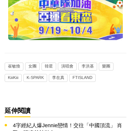
崔敏煥
女團
韓星
演唱會
李洪基
樂團
KiiiKiii
K-SPARK
李在真
FTISLAND
延伸閱讀
4字經紀人爆Jennie戀情！交往「中國頂流」 肖