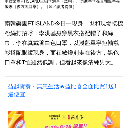
南韓樂團FTISLAND主唱李洪基（黑帽）、貝斯手李在真和鼓手崔
敏煥（後方黑口罩）。（圖／讀者提供）
南韓樂團FTISLAND今日一現身，也和現場接機
粉絲打招呼，李洪基身穿黑衣搭配帽子和絲
巾，李在真戴著白色口罩，以淺藍單寧短袖襯
衫搭配眼鏡現身，而崔敏煥則走在後方，黑色
口罩和T恤雖然低調，但看起來像清純男大。
益起寶養・無患生活🔥益比喜全面比買1送1
還便宜