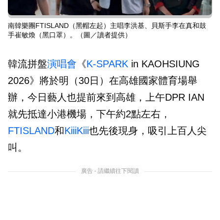
南韓樂團FTISLAND（黑帽左起）主唱李洪基、貝斯手李在真和鼓
手崔敏煥（黑口罩）。（圖／讀者提供）
韓流拼盤
演唱會
《
K-SPARK
in KAOHSIUNG
2026》將於明（30日）在高雄國家體育場舉
辦，今日藝人也提前來到高雄，上午DPR IAN
就先抵達小港機場，下午約2點左右，
FTISLAND
和
KiiiKiii
也先後現身，吸引上百人尖
叫。
廣告 - 請繼續往下閱讀