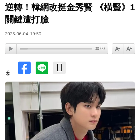
逆轉！韓網改挺金秀賢 《橫豎》1
關鍵遭打臉
2025-06-04
19:50
00:00
分享