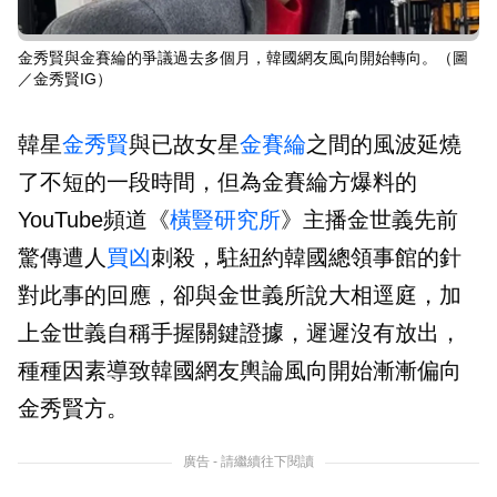
金秀賢與金賽綸的爭議過去多個月，韓國網友風向開始轉向。（圖
／金秀賢IG）
韓星
金秀賢
與已故女星
金賽綸
之間的風波延燒
了不短的一段時間，但為金賽綸方爆料的
YouTube頻道《
橫豎研究所
》主播金世義先前
驚傳遭人
買凶
刺殺，駐紐約韓國總領事館的針
對此事的回應，卻與金世義所說大相逕庭，加
上金世義自稱手握關鍵證據，遲遲沒有放出，
種種因素導致韓國網友輿論風向開始漸漸偏向
金秀賢方。
廣告 - 請繼續往下閱讀