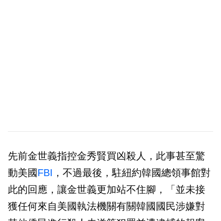
先前金世義指控金秀賢買凶殺人，此事甚至驚
動美國
FBI
，不過最後，駐紐約韓國總領事館對
此的回應，讓金世義更加站不住腳，「並未接
獲任何來自美國執法機關有關韓國國民涉嫌對