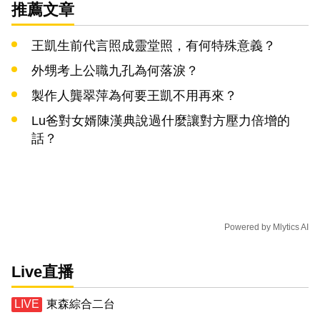
推薦文章
王凱生前代言照成靈堂照，有何特殊意義？
外甥考上公職九孔為何落淚？
製作人龔翠萍為何要王凱不用再來？
Lu爸對女婿陳漢典說過什麼讓對方壓力倍增的
話？
Powered by
Mlytics AI
Live直播
東森綜合二台