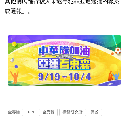
其他僑民進行殺人未遂等犯罪並遭逮捕的報案
或通報」。
金賽綸
FBI
金秀賢
橫豎研究所
買凶