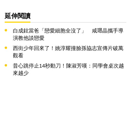
延伸閱讀
白成鉉當爸「戀愛細胞全沒了」 咸𤨒晶攜手導
演教他談戀愛
西街少年回來了！姚淳耀撞臉孫協志宣傳片破萬
觀看
昔心跳停止14秒動刀！陳淑芳嘆：同學會桌次越
來越少