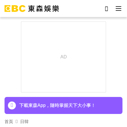
劉真
影片
7-eleven
女優
網紅
ian
于朦朧
謝侑芯
下載東森App，隨時掌握天下大小事！
首頁
日韓