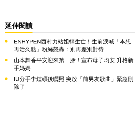
延伸閱讀
ENHYPEN西村力站姐輕生亡！生前淚喊「本想
再活久點」粉絲怒轟：別再差別對待
山本舞香平安迎來第一胎！宣布母子均安 升格新
手媽媽
IU分手李鍾碩後曬照 突放「前男友歌曲」緊急刪
除了