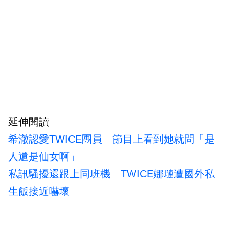
延伸閱讀
希澈認愛TWICE團員 節目上看到她就問「是
人還是仙女啊」
私訊騷擾還跟上同班機 TWICE娜璉遭國外私
生飯接近嚇壞