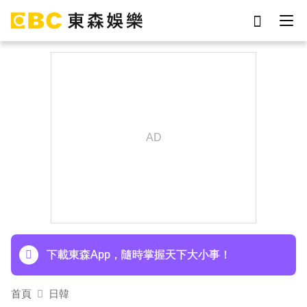
劉真
影片
7-eleven
女優
網紅
ian
謝侑芯
于朦朧
下載東森App，隨時掌握天下大小事！
首頁
日韓