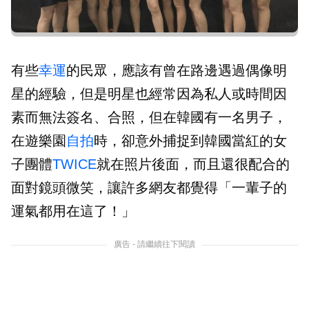
有些
幸運
的民眾，應該有曾在路邊遇過偶像明
星的經驗，但是明星也經常因為私人或時間因
素而無法簽名、合照，但在韓國有一名男子，
在遊樂園
自拍
時，卻意外捕捉到韓國當紅的女
子團體
TWICE
就在照片後面，而且還很配合的
面對鏡頭微笑，讓許多網友都覺得「一輩子的
運氣都用在這了！」
廣告 - 請繼續往下閱讀