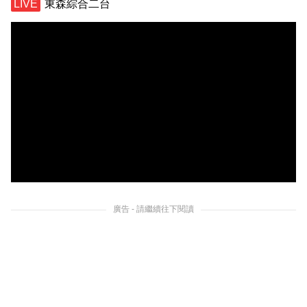
東森綜合二台
廣告 - 請繼續往下閱讀