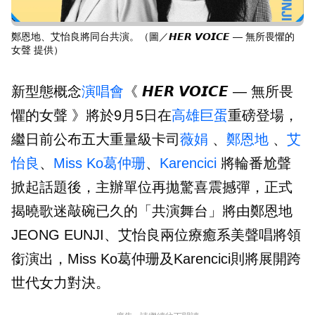
鄭恩地、艾怡良將同台共演。（圖／𝙃𝙀𝙍 𝙑𝙊𝙄𝘾𝙀 — 無所畏懼的
女聲 提供）
新型態概念
演唱會
《 𝙃𝙀𝙍 𝙑𝙊𝙄𝘾𝙀 — 無所畏
懼的女聲 》將於9月5日在
高雄巨蛋
重磅登場，
繼日前公布五大重量級卡司
薇娟
、
鄭恩地
、
艾
怡良
、
Miss Ko葛仲珊
、
Karencici
將輪番尬聲
掀起話題後，主辦單位再拋驚喜震撼彈，正式
揭曉歌迷敲碗已久的「共演舞台」將由鄭恩地
JEONG EUNJI、艾怡良兩位療癒系美聲唱將領
銜演出，Miss Ko葛仲珊及Karencici則將展開跨
世代女力對決。