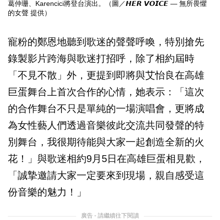
葛仲珊、Karencici將登台演出。（圖／𝙃𝙀𝙍 𝙑𝙊𝙄𝘾𝙀 — 無所畏懼
的女聲 提供）
寵粉的鄭恩地聽到歌迷的聲聲呼喚，特別搶先
錄製影片跨海與歌迷打招呼，除了相約屆時
「不見不散」外，更提到即將與艾怡良在高雄
巨蛋舞台上首次合作的心情，她表示：「這次
的合作舞台不只是單純的一場演唱會，更將成
為女性藝人們透過音樂彼此交流共同發聲的特
別舞台，我很期待能與大家一起創造全新的火
花！」與歌迷相約9月5日在高雄巨蛋相見歡，
「誠摯邀請大家一定要來到現場，親自感受這
份音樂的魅力！」
廣告 - 請繼續往下閱讀