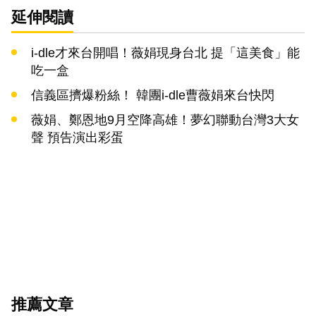
延伸閱讀
i-dle才來台開唱！薇娟現身台北 提「這美食」能
吃一盒
信義區擠爆粉絲！ 韓團i-dle曹薇娟來台快閃
薇娟、鄭恩地9月空降高雄！夢幻聯動台灣3大女
聲 預告演出彩蛋
推薦文章