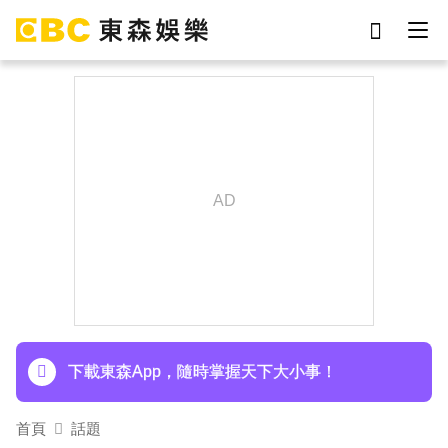
劉真
影片
7-eleven
女優
網紅
ian
謝侑芯
于朦朧
下載東森App，隨時掌握天下大小事！
首頁
話題