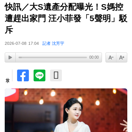
快訊／大S遺產分配曝光！S媽控
遭趕出家門 汪小菲發「5聲明」駁
斥
2026-07-08
17:04
記者 沈芳宇
00:00
分享