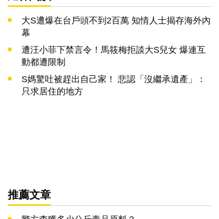
大S遭爆在台戶頭不到2百萬 知情人士揭存海外內
幕
遭汪小菲下禁言令！馬筱梅拒談大S兒女 爆連互
動都遭限制
S媽驚吐被趕出自己家！ 悲認「沒繼承遺產」：
只求居住的地方
推薦文章