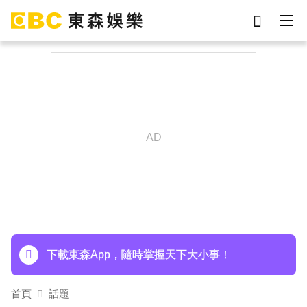
劉真
影片
7-eleven
女優
網紅
ian
于朦朧
謝侑芯
下載東森App，隨時掌握天下大小事！
首頁
話題