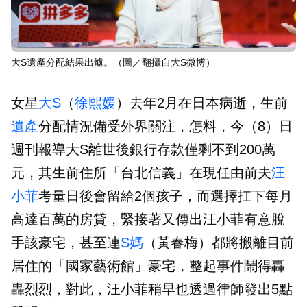
大S遺產分配結果出爐。（圖／翻攝自大S微博）
女星
大S
（
徐熙媛
）去年2月在日本病逝，生前
遺產
分配情況備受外界關注，怎料，今（8）日
週刊報導大S離世後銀行存款僅剩不到200萬
元，其生前住所「台北信義」在現任由前夫
汪
小菲
考量日後會留給2個孩子，而選擇扛下每月
高達百萬的房貸，緊接著又傳出汪小菲有意脫
手該豪宅，甚至連
S媽
（黃春梅）都將搬離目前
居住的「國家藝術館」豪宅，整起事件鬧得轟
轟烈烈，對此，汪小菲稍早也透過律師發出5點