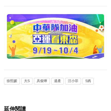
徐熙媛
大S
具俊曄
遺產
汪小菲
S媽
延伸閱讀