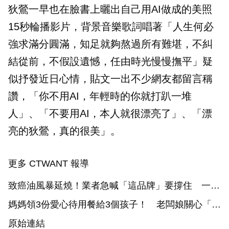
狄鶯一早也在臉書上曬出自己用AI做成的美照
15秒輪播影片，背景音樂歌詞唱著「人生何必
強求滿分圓滿，知足就夠熬過所有難堪，不糾
結從前，不假設遺憾，任由時光慢慢撫平」疑
似抒發近日心情，貼文一出不少網友都留言稱
讚，「你不用AI，年輕時的你就打趴一堆
人」、「不要用AI，本人就很漂亮了」、「漂
亮的狄鶯，真的很美」。
更多 CTWANT 報導
致癌油風暴延燒！業者急喊「這品牌」要撐住 一票
憂：外食恐沒東西吃
媽媽領3份愛心待用餐給3個孩子！ 老闆娘關心「你
不用吃嗎」她瞬間泛淚
原始連結