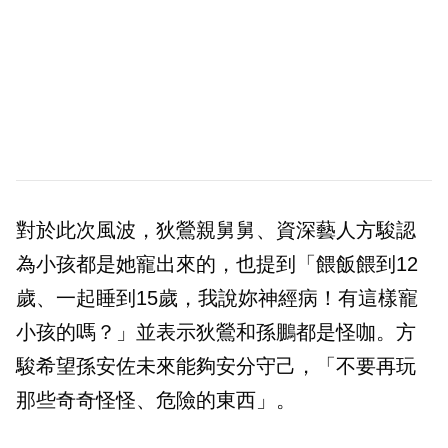
對於此次風波，狄鶯親舅舅、資深藝人方駿認
為小孩都是她寵出來的，也提到「餵飯餵到12
歲、一起睡到15歲，我說妳神經病！有這樣寵
小孩的嗎？」並表示狄鶯和孫鵬都是怪咖。方
駿希望孫安佐未來能夠安分守己，「不要再玩
那些奇奇怪怪、危險的東西」。