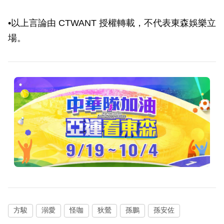
•以上言論由 CTWANT 授權轉載，不代表東森娛樂立
場。
方駿
溺愛
怪咖
狄鶯
孫鵬
孫安佐