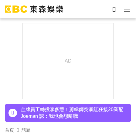
劉真
影片
于朦朧
女優
網紅
ian
7-eleven
謝侑芯
下載東森App，隨時掌握天下大小事！
97萬網紅「肥大叔」驟逝！2天前才開直播 最後身
影曝光粉鼻酸
金牌員工轉投李多慧！剪輯師突暴紅狂接20業配
Joeman 認：我也會想離職
首頁
話題
下載東森App，隨時掌握天下大小事！