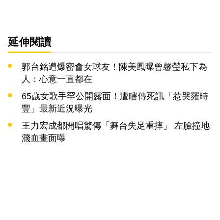
延伸閱讀
郭台銘遭爆密會女球友！陳美鳳曝曾馨瑩私下為
人：心意一直都在
65歲女歌手罕公開露面！遭瞎傳死訊「惹哭羅時
豐」最新近況曝光
王力宏成都開唱驚傳「舞台失足重摔」 左臉撞地
濺血畫面曝