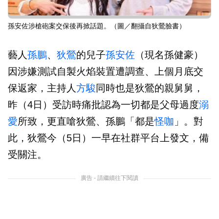
孫安佐涉槍砲案交保後再掀話題。（圖／翻攝自狄鶯臉書）
藝人
孫鵬
、
狄鶯
的兒子
孫安佐
（現名孫健豪）
因涉嫌測試自製火焰裝置遭調查、上個月底交
保返家，主持人
方駿
同時也是狄鶯的親舅舅，
昨（4日）受訪時痛批認為一切都是父母過度
溺
愛
所致，更直嗆狄鶯、孫鵬「都是
怪咖
」。對
此，狄鶯今（5日）一早在社群平台上發文，備
受關注。
廣告 - 請繼續往下閱讀