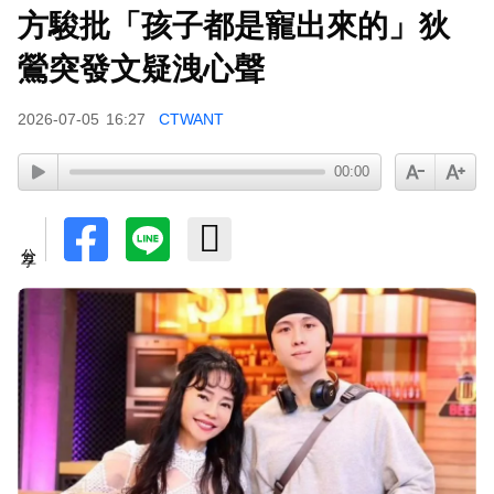
方駿批「孩子都是寵出來的」狄
97萬網紅「肥大叔」驟逝！2天前才開直播 最後身
影曝光粉鼻酸
鶯突發文疑洩心聲
2026-07-05
16:27
CTWANT
00:00
分享