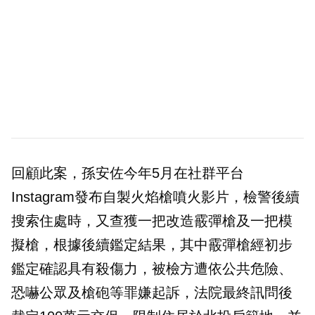
回顧此案，孫安佐今年5月在社群平台
Instagram發布自製火焰槍噴火影片，檢警後續
搜索住處時，又查獲一把改造霰彈槍及一把模
擬槍，根據後續鑑定結果，其中霰彈槍經初步
鑑定確認具有殺傷力，被檢方遭依公共危險、
恐嚇公眾及槍砲等罪嫌起訴，法院最終訊問後