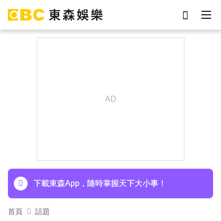
劉真
影片
于朦朧
ian
網紅
7-eleven
女優
謝侑芯
下載東森App，隨時掌握天下大小事！
首頁
話題