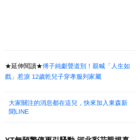
★延伸閱讀★
傅子純獻聲道別！親喊「人生如
戲」惹淚 12歲乾兒子穿孝服列家屬
大家關注的消息都在這兒，快來加入東森新
聞LINE