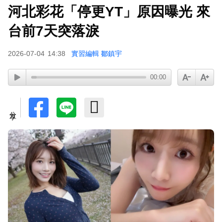
河北彩花「停更YT」原因曝光 來
台前7天突落淚
2026-07-04
14:38
實習編輯 鄒鎮宇
00:00
分享