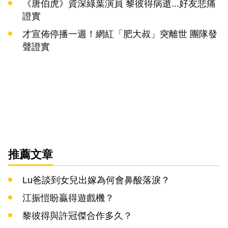
《唐伯虎》資深綠葉演員 黎彼得病逝...好友悲痛
證實
才宣佈停播一週！網紅「肥大叔」突離世 團隊發
聲證實
推薦文章
Lu爸談到女兒出嫁為何會鼻酸落淚？
江振愷盼贏得遊戲機？
黎彼得與許冠傑合作多久？