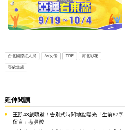
台北國際紅人展
AV女優
TRE
河北彩花
容貌焦慮
延伸閱讀
王凱43歲驟逝！告別式時間地點曝光「生前67字
留言」惹鼻酸