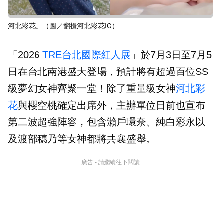
河北彩花。（圖／翻攝河北彩花IG）
「2026
TRE
台北國際紅人展
」於7月3日至7月5
日在台北南港盛大登場，預計將有超過百位SS
級夢幻女神齊聚一堂！除了重量級女神
河北彩
花
與櫻空桃確定出席外，主辦單位日前也宣布
第二波超強陣容，包含瀨戶環奈、純白彩永以
及渡部穗乃等女神都將共襄盛舉。
廣告 - 請繼續往下閱讀