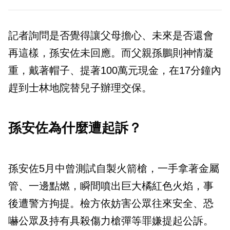
記者詢問是否覺得讓父母擔心、未來是否還會
再這樣，孫安佐未回應。而父親孫鵬則神情凝
重，戴著帽子、提著100萬元現金，在17分鐘內
趕到士林地院替兒子辦理交保。
孫安佐為什麼遭起訴？
孫安佐5月中曾測試自製火箭槍，一手拿著金屬
管、一邊點燃，瞬間噴出巨大橘紅色火焰，事
後遭警方拘提。檢方依妨害公眾往來安全、恐
嚇公眾及持有具殺傷力槍彈等罪嫌提起公訴。