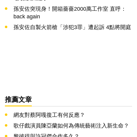
孫安佐突現身！開箱薔薔2000萬工作室 直呼：
back again
孫安佐自製火箭槍「涉犯3罪」遭起訴 4點將開庭
推薦文章
網友對蔡阿嘎復工有何反應？
歌仔戲演員陳亞蘭如何為傳統藝術注入新生命？
黎彼得與許冠傑合作多久？