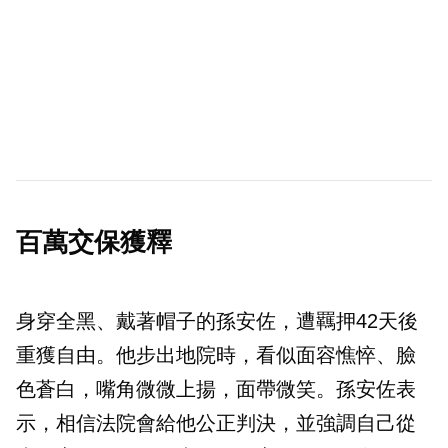
百萬交保獲釋
身穿全黑、戴著帽子的孫安佐，遭羈押42天後
重獲自由。他步出地院時，看似面容憔悴、臉
色蒼白，嘴角微微上揚，面帶微笑。孫安佐表
示，相信法院會給他公正判決，並強調自己從