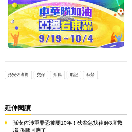
孫安佐遭拘
交保
孫鵬
胎記
狄鶯
延伸閱讀
孫安佐涉重罪恐被關10年！狄鶯急找律師3度救
場 孫鵬回應了