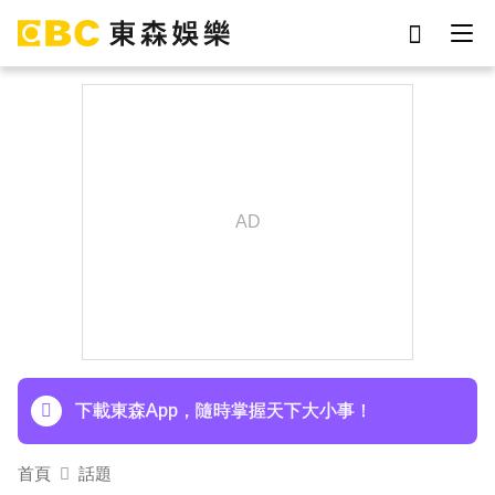
劉真
影片
于朦朧
ian
網紅
7-eleven
女優
謝侑芯
下載東森App，隨時掌握天下大小事！
首頁
話題