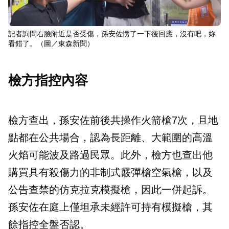
記者詢問右臉附近是否受傷，孫安佐愣了一下後回應，沒有吧，妳
看錯了。（圖／東森新聞）
檢方指控內容
檢方查出，孫安佐前後共操作火箭槍7次，且地
點都在公共場合，認為長距離、大範圍的高溫
火焰可能波及路過民眾。此外，檢方也查出他
購買具有殺傷力的非制式霰彈槍空氣槍，以及
公告查禁的仿克拉克模擬槍，因此一併起訴。
孫安佐在庭上僅坦承未經許可持有模擬槍，其
餘指控全盤否認。