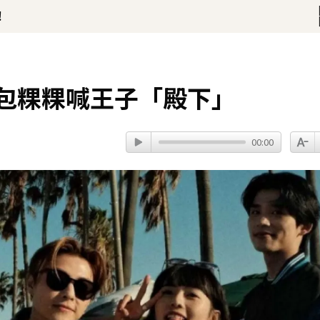
開直播 最後身影曝光粉鼻酸
抓包粿粿喊王子「殿下」
00:00