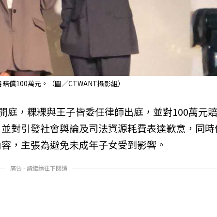
償100萬元。（圖／CTWANT攝影組）
庭開庭，粿粿與王子皆委任律師出庭，並對100萬元
，並對引發社會輿論及司法資源耗費表達歉意，同時
內容，主張為避免未成年子女受到影響。
廣告 - 請繼續往下閱讀