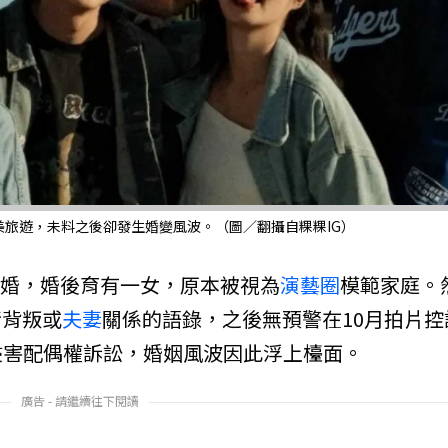
旅遊，未料之後卻發生婚變風波。（圖／翻攝自粿粿IG）
日結婚，婚後育有一女，原本被視為
演藝圈
模範家庭。
情背叛或
夫妻
關係的語錄，之後無預警在10月拍片控
侵害配偶權訴訟，婚姻風波因此浮上檯面。
廣告 - 請繼續往下閱讀