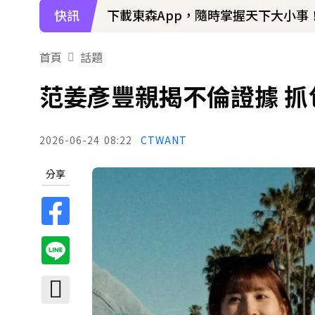
快訊
97萬網紅「肥大叔」驟逝！2天前才
首頁
話題
范姜彥豐親揭不倫證據 
2026-06-24
08:22
CTWANT
分享