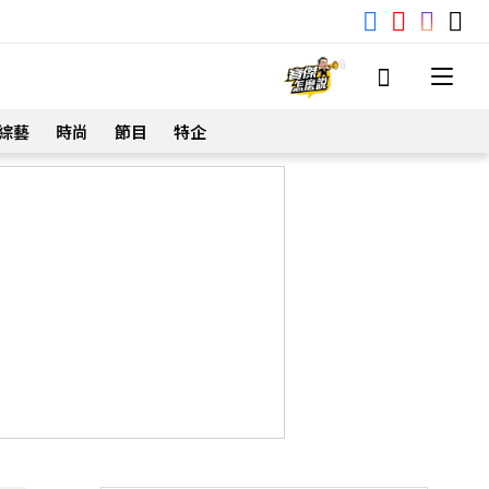
綜藝
時尚
節目
特企