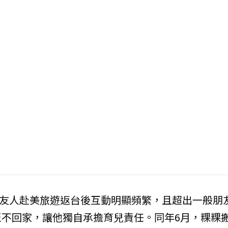
月與友人赴美旅遊返台後互動明顯頻繁，且超出一般朋
不回家，讓他獨自承擔育兒責任。同年6月，粿粿