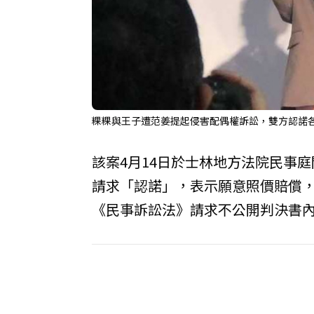
粿粿與王子遭范姜提起侵害配偶權訴訟，雙方認諾各賠
該案4月14日於士林地方法院民事
請求「認諾」，表示願意照價賠償
《民事訴訟法》請求不公開判決書