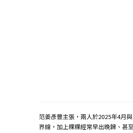
范姜彥豐主張，兩人於2025年4
界線，加上粿粿經常早出晚歸、甚至