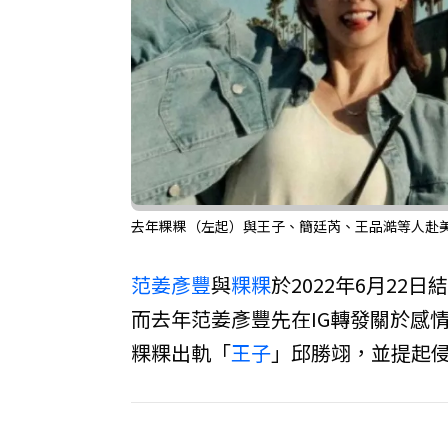
去年粿粿（左起）與王子、簡廷芮、王品澔等人赴美
范姜彥豐
與
粿粿
於2022年6月22
而去年范姜彥豐先在IG轉發關於感
粿粿出軌「
王子
」邱勝翊，並提起