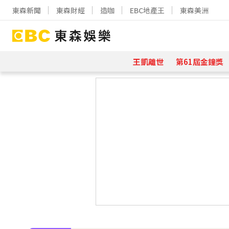
東森新聞
東森財經
造咖
EBC地產王
東森美洲
王凱離世
第61屆金鐘獎
下載東森App，隨時掌握天下大小事
97萬網紅「肥大叔」驟逝！2天前才
金牌員工轉投李多慧！剪輯師突暴紅狂接
下載東森App，隨時掌握天下大小事