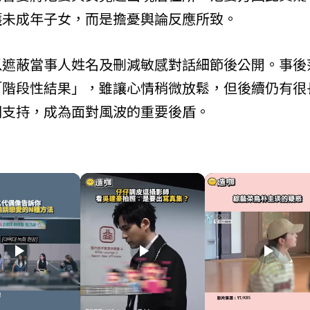
護未成年子女，而是擔憂輿論反應所致。
以遮蔽當事人姓名及刪減敏感對話細節後公開。事後
「階段性結果」，雖讓心情稍微放鬆，但後續仍有很
期支持，成為面對風波的重要後盾。
play_arrow
play_arrow
play_arrow