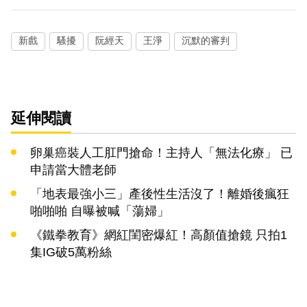
新戲
騷擾
阮經天
王淨
沉默的審判
延伸閱讀
卵巢癌裝人工肛門搶命！主持人「無法化療」 已
申請當大體老師
「地表最強小三」產後性生活沒了！離婚後瘋狂
啪啪啪 自曝被喊「蕩婦」
《鐵拳教育》網紅閨密爆紅！高顏值搶鏡 只拍1
集IG破5萬粉絲