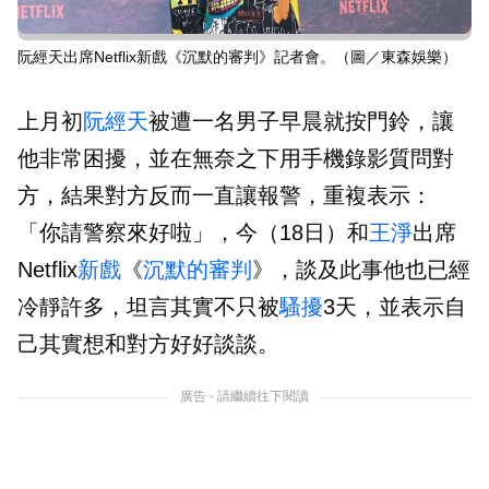
阮經天出席Netflix新戲《沉默的審判》記者會。（圖／東森娛樂）
上月初
阮經天
被遭一名男子早晨就按門鈴，讓
他非常困擾，並在無奈之下用手機錄影質問對
方，結果對方反而一直讓報警，重複表示：
「你請警察來好啦」，今（18日）和
王淨
出席
Netflix
新戲
《
沉默的審判
》，談及此事他也已經
冷靜許多，坦言其實不只被
騷擾
3天，並表示自
己其實想和對方好好談談。
廣告 - 請繼續往下閱讀