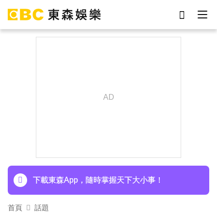
劉真
影片
7-eleven
網紅
女優
ian
于朦朧
謝侑芯
下載東森App，隨時掌握天下大小事！
首頁
話題