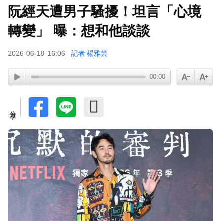
阮經天遭男子騷擾！坦言「心境
轉變」 曝：想和他談談
2026-06-18
16:06
記者 楊雅芸
00:00
分享