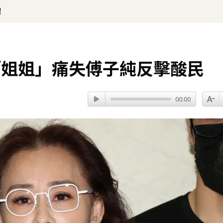
！
「姐姐」痛失傅子純反擊酸民
00:00