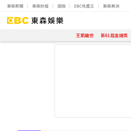
東森新聞
東森財經
造咖
EBC地產王
東森美洲
王凱離世
第61屆金鐘獎