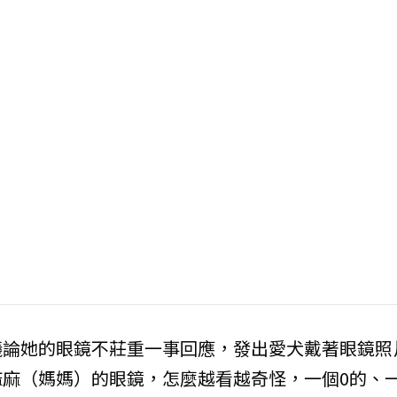
議論她的眼鏡不莊重一事回應，發出愛犬戴著眼鏡照
麻（媽媽）的眼鏡，怎麼越看越奇怪，一個0的、