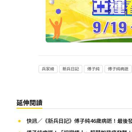
兵家綺
新兵日記
傅子純
傅子純病逝
延伸閱讀
快訊／《新兵日記》傅子純46歲病逝！最後