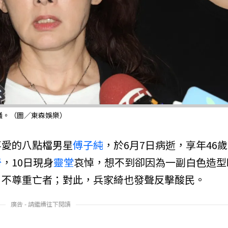
議。（圖／東森娛樂）
喜愛的八點檔男星
傅子純
，於6月7日病逝，享年46
綺
，10日現身
靈堂
哀悼，想不到卻因為一副白色造型
、不尊重亡者；對此，兵家綺也發聲反擊酸民。
廣告 - 請繼續往下閱讀