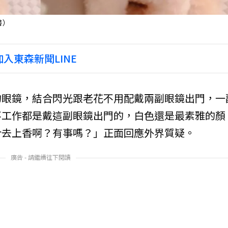
書）
入東森新聞LINE
的眼鏡，結合閃光跟老花不用配戴兩副眼鏡出門，一
不工作都是戴這副眼鏡出門的，白色還是最素雅的顏
合去上香啊？有事嗎？」正面回應外界質疑。
廣告 - 請繼續往下閱讀