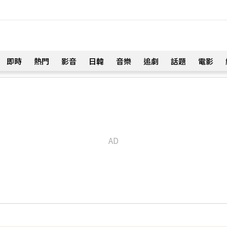
即時
熱門
影音
日韓
音樂
追劇
話題
電影