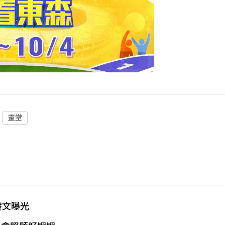
靈堂
發文曝光