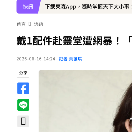
快訊
下載東森App，隨時掌握天下大小事
首頁
話題
戴1配件赴靈堂遭網暴！
2026-06-16
14:24
記者 黃雅琪
分享