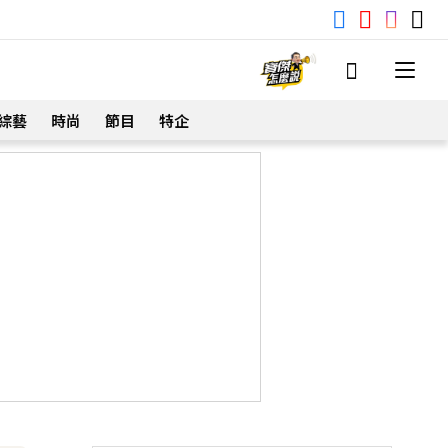
綜藝
時尚
節目
特企