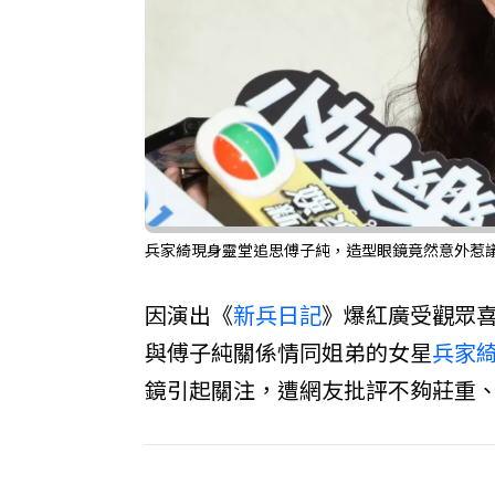
兵家綺現身靈堂追思傅子純，造型眼鏡竟然意外惹
因演出《
新兵日記
》爆紅廣受觀眾
與傅子純關係情同姐弟的女星
兵家
鏡引起關注，遭網友批評不夠莊重