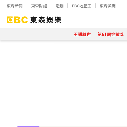
東森新聞
東森財經
造咖
EBC地產王
東森美洲
王凱離世
第61屆金鐘獎