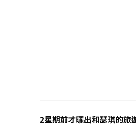
2星期前才曬出和瑟琪的旅