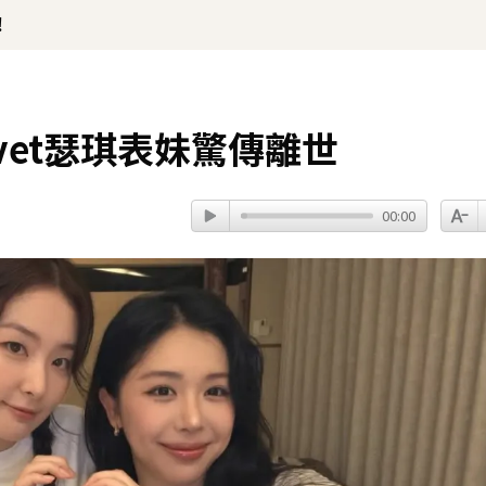
！
lvet瑟琪表妹驚傳離世
00:00