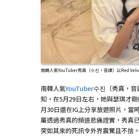
南韓人氣YouTuber秀真（수진，音譯）以Red Vel
南韓人氣
YouTuber
수진（秀真，音
知，在5月29日左右，她與瑟琪才
月30日還在IG上分享旅遊照片，當
屬透過秀真的頻道悲痛證實，秀真已
突如其來的死訊令外界震驚且不捨