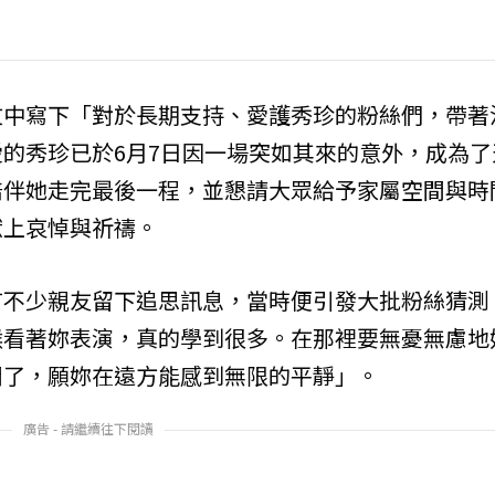
文中寫下「對於長期支持、愛護秀珍的粉絲們，帶著
的秀珍已於6月7日因一場突如其來的意外，成為了
陪伴她走完最後一程，並懇請大眾給予家屬空間與時
獻上哀悼與祈禱。
有不少親友留下追思訊息，當時便引發大批粉絲猜測
候看著妳表演，真的學到很多。在那裡要無憂無慮地
開了，願妳在遠方能感到無限的平靜」。
廣告 - 請繼續往下閱讀