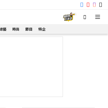
綜藝
時尚
節目
特企