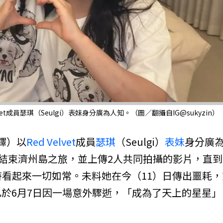
vet成員瑟琪（Seulgi）表妹身分廣為人知。（圖／翻攝自IG@sukyzin）
譯）以
Red Velvet
成員
瑟琪
（Seulgi）
表妹
身分廣
剛結束濟州島之旅，並上傳2人共同拍攝的影片，直到
時看起來一切如常。未料她在今（11）日傳出噩耗，
於6月7日因一場意外驟逝，「成為了天上的星星」
。