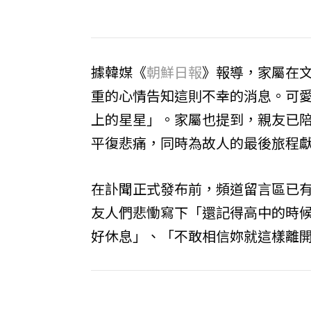
據韓媒《
朝鮮日報
》報導，家屬在
重的心情告知這則不幸的消息。可愛
上的星星」。家屬也提到，親友已
平復悲痛，同時為故人的最後旅程
在訃聞正式發布前，頻道留言區已
友人們悲慟寫下「還記得高中的時
好休息」、「不敢相信妳就這樣離