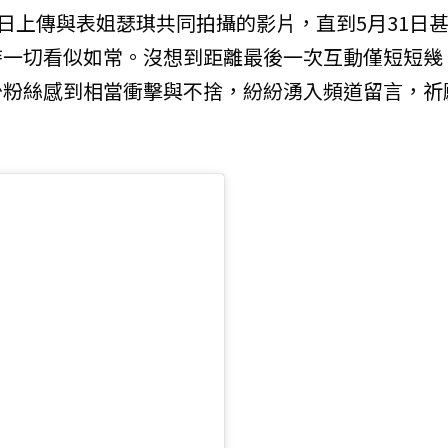
9日上傳與表姐瑟琪共同拍攝的影片，直到5月31日
時一切看似如常。沒想到距離最後一次互動僅短短幾
少粉絲感到相當衝擊與不捨，紛紛湧入頻道留言，祈