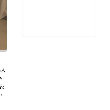
為人
5
家
，