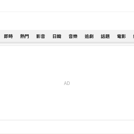
即時
熱門
影音
日韓
音樂
追劇
話題
電影