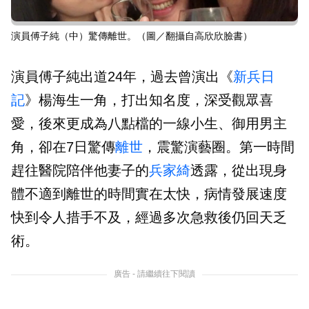
演員傅子純（中）驚傳離世。（圖／翻攝自高欣欣臉書）
演員傅子純出道24年，過去曾演出《
新兵日
記
》楊海生一角，打出知名度，深受觀眾喜
愛，後來更成為八點檔的一線小生、御用男主
角，卻在7日驚傳
離世
，震驚演藝圈。第一時間
趕往醫院陪伴他妻子的
兵家綺
透露，從出現身
體不適到離世的時間實在太快，病情發展速度
快到令人措手不及，經過多次急救後仍回天乏
術。
廣告 - 請繼續往下閱讀