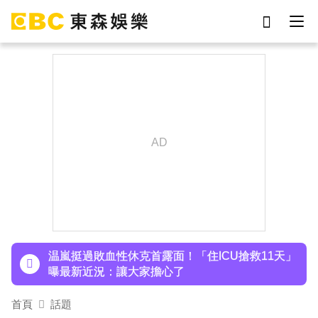
劉真
影片
7-eleven
女優
ian
網紅
謝侑芯
于朦朧
下載東森App，隨時掌握天下大小事！
許富凱暴瘦7公斤登台！「臉明顯凹陷」嚇壞媽媽
父親節憶亡父淚崩
温嵐挺過敗血性休克首露面！「住ICU搶救11天」
曝最新近況：讓大家擔心了
首頁
話題
下載東森App，隨時掌握天下大小事！