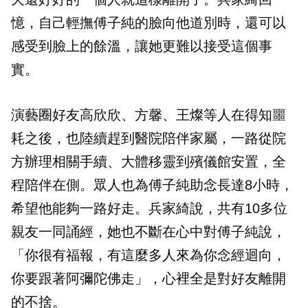
憶，自己輕撫傅子純的臉向他道別時，還可以
感受到臉上的餘溫，讓她更難以接受這個事
實。
演藝圈好友高欣欣、方馨、王燦等人在得知噩
耗之後，也陸續趕到醫院陪伴家屬，一路從院
方辦理相關手續、大體移靈到殯儀館安置，全
程陪伴在側。眾人也為傅子純助念長達8小時，
希望他能夠一路好走。兵家綺說，共有10多位
親友一同誦經，她也不斷在心中對傅子純說，
「你很有福報，有這麼多人來為你念經迴向，
你要跟著阿彌陀佛走」，心裡全是對好友離開
的不捨。