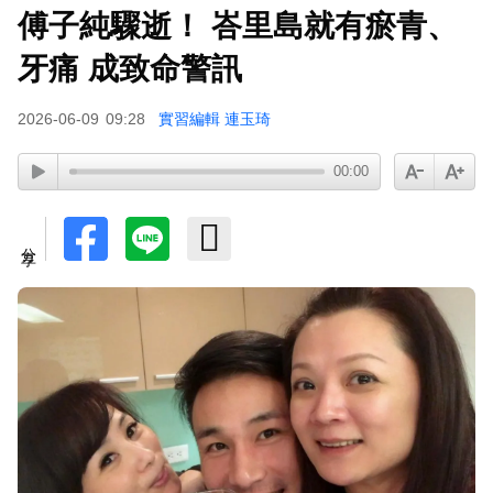
傅子純驟逝！ 峇里島就有瘀青、
許富凱暴瘦7公斤登台！「臉明顯凹陷」嚇壞媽媽
父親節憶亡父淚崩
牙痛 成致命警訊
2026-06-09
09:28
實習編輯 連玉琦
00:00
分享