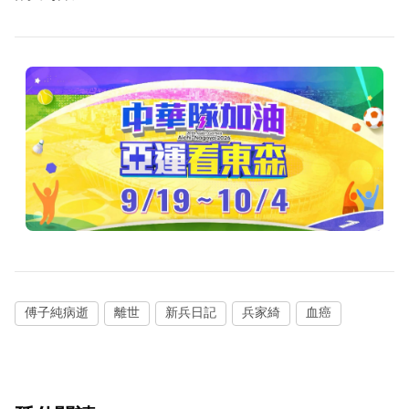
傅子純病逝
離世
新兵日記
兵家綺
血癌