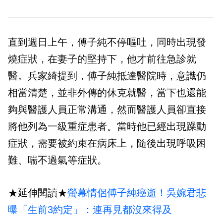
直到週日上午，傅子純不停嘔吐，同時出現發
燒症狀，在妻子的堅持下，他才前往急診就
醫。兵家綺提到，傅子純抵達醫院時，意識仍
相當清楚，並非外傳的休克就醫，當下也還能
夠與醫護人員正常溝通，然而醫護人員卻直接
將他列為一級重症患者。當時他已經出現躁動
症狀，需要被約束在病床上，隨後出現呼吸困
難、喘不過氣等症狀。
★延伸閱讀★
螢幕情侶傅子純癌逝！吳婉君悲
曝「生前3約定」：連再見都沒來得及