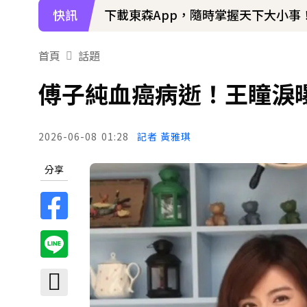
快訊
下載東森App，隨時掌握天下大小事
首頁
話題
傅子純血癌病逝！王瞳淚
2026-06-08
01:28
記者 黃雅琪
分享