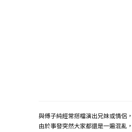
與傅子純經常搭檔演出兄妹或情侶
由於事發突然大家都還是一遍混亂