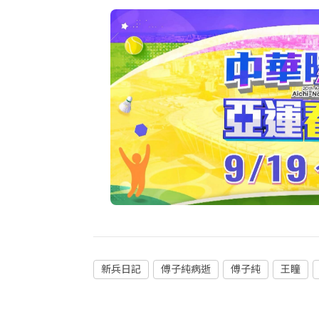
新兵日記
傅子純病逝
傅子純
王瞳