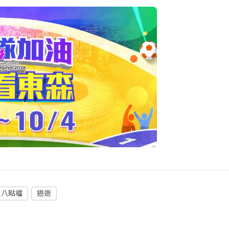
八點檔
癌逝