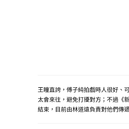
王瞳直誇，傅子純拍戲時人很好、
太會來往，避免打擾對方；不過《
結束，目前由林道遠負責對他們傳