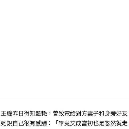
，王瞳昨日得知噩耗，曾致電給對方妻子和身旁好友
，她說自己很有感觸：「畢竟艾成當初也是忽然就走