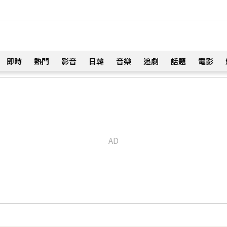
即時
熱門
影音
日韓
音樂
追劇
話題
電影