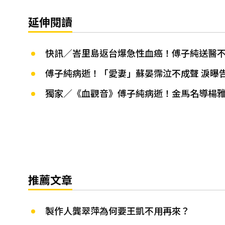
延伸閱讀
快訊／峇里島返台爆急性血癌！傅子純送醫
傅子純病逝！「愛妻」蘇晏霈泣不成聲 淚曝
獨家／《血觀音》傅子純病逝！金馬名導楊
推薦文章
製作人龔翠萍為何要王凱不用再來？