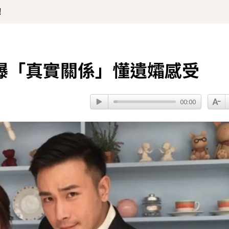
！
曝「真實關係」懂遺孀感受
00:00