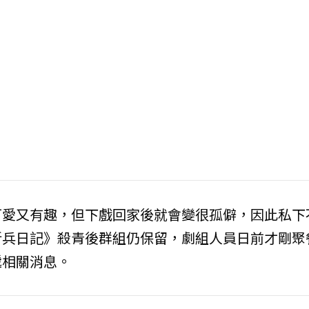
可愛又有趣，但下戲回家後就會變很孤僻，因此私下
新兵日記》殺青後群組仍保留，劇組人員日前才剛聚
遞相關消息。