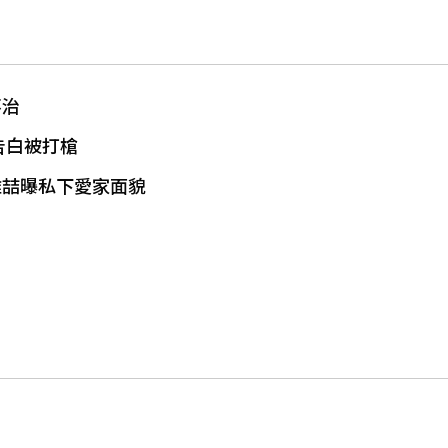
不治
告白被打槍
雅喆曝私下愛家面貌