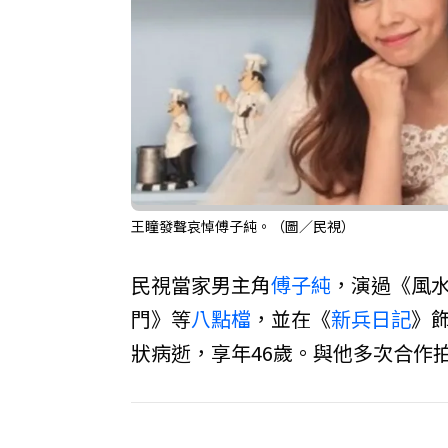
王瞳發聲哀悼傅子純。（圖／民視）
民視當家男主角
傅子純
，演過《風
門》等
八點檔
，並在《
新兵日記
》
狀病逝，享年46歲。與他多次合作