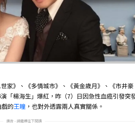
水世家》、《多情城市》、《黃金歲月》、《市井豪
飾演「楊海生」爆紅，昨（7）日因急性血癌引發突
拍戲的
王瞳
，也對外透露兩人真實關係。
廣告 - 請繼續往下閱讀