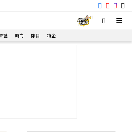
綜藝
時尚
節目
特企