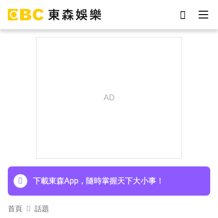
劉真
影片
于朦朧
網紅
ian
女優
7-eleven
謝侑芯
下載東森App，隨時掌握天下大小事！
首頁
話題