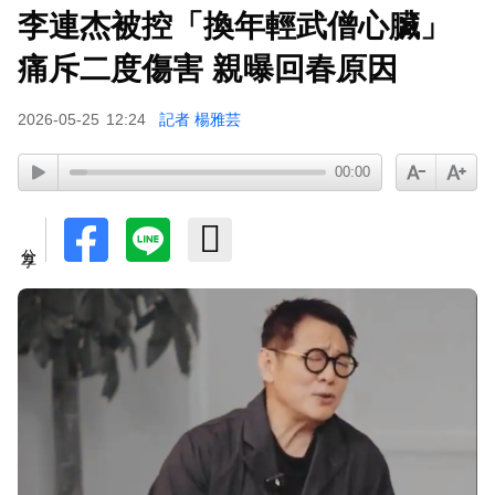
李連杰被控「換年輕武僧心臟」
痛斥二度傷害 親曝回春原因
2026-05-25
12:24
記者 楊雅芸
00:00
分享