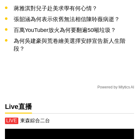
蔣雅淇對兒子赴美求學有何心情？
張韶涵為何表示依舊無法相信陳聆薇病逝？
百萬YouTuber放火為何要翻遍50噸垃圾？
為何吳建豪與荒卷繪美選擇安靜宣告新人生階
段？
Powered by
Mlytics AI
Live直播
東森綜合二台