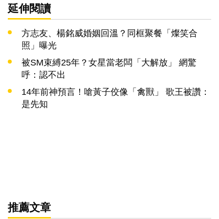
延伸閱讀
方志友、楊銘威婚姻回溫？同框聚餐「燦笑合
照」曝光
被SM束縛25年？女星當老闆「大解放」 網驚
呼：認不出
14年前神預言！嗆黃子佼像「禽獸」 歌王被讚：
是先知
推薦文章