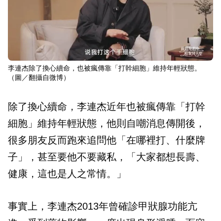
李連杰除了換心續命，也被瘋傳靠「打幹細胞」維持年輕狀態。
（圖／翻攝自微博）
除了換心續命，李連杰近年也被瘋傳靠「打幹
細胞」維持年輕狀態，他則自嘲消息傳開後，
很多朋友反而跑來追問他「在哪裡打、什麼牌
子」，甚至要他不要藏私，「大家都想長壽、
健康，這也是人之常情。」
事實上，李連杰2013年曾確診甲狀腺功能亢