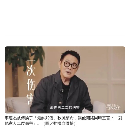
李連杰被傳換了「最帥武僧」秋風續命，讓他闢謠同時直言：「對
他家人二度傷害」。（圖／翻攝自微博）