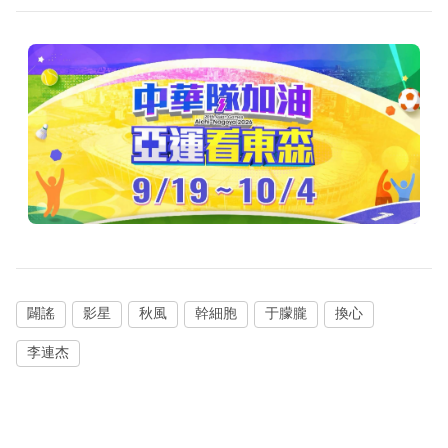
闢謠
影星
秋風
幹細胞
于朦朧
換心
李連杰