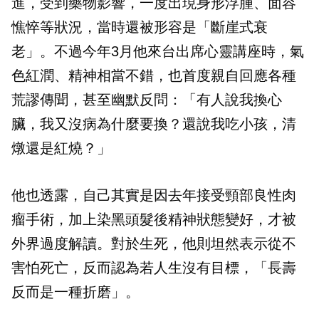
進，受到藥物影響，一度出現身形浮腫、面容
憔悴等狀況，當時還被形容是「斷崖式衰
老」。不過今年3月他來台出席心靈講座時，氣
色紅潤、精神相當不錯，也首度親自回應各種
荒謬傳聞，甚至幽默反問：「有人說我換心
臟，我又沒病為什麼要換？還說我吃小孩，清
燉還是紅燒？」
他也透露，自己其實是因去年接受頸部良性肉
瘤手術，加上染黑頭髮後精神狀態變好，才被
外界過度解讀。對於生死，他則坦然表示從不
害怕死亡，反而認為若人生沒有目標，「長壽
反而是一種折磨」。