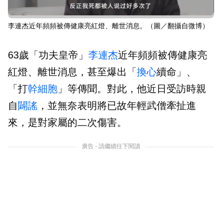
李連杰近年頻頻被傳健康亮紅燈、離世消息。（圖／翻攝自微博）
63歲「功夫皇帝」
李連杰
近年頻頻被傳健康亮
紅燈、離世消息，甚至爆出「
換心
續命」、
「打
幹細胞
」等傳聞。對此，他近日受訪時親
自
闢謠
，並無奈表明將已故年輕武僧牽扯進
來，是對家屬的二次傷害。
廣告 - 請繼續往下閱讀