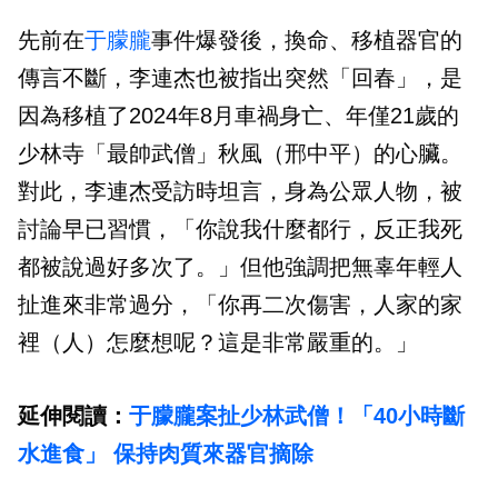
先前在
于朦朧
事件爆發後，換命、移植器官的
傳言不斷，李連杰也被指出突然「回春」，是
因為移植了2024年8月車禍身亡、年僅21歲的
少林寺「最帥武僧」秋風（邢中平）的心臟。
對此，李連杰受訪時坦言，身為公眾人物，被
討論早已習慣，「你說我什麼都行，反正我死
都被說過好多次了。」但他強調把無辜年輕人
扯進來非常過分，「你再二次傷害，人家的家
裡（人）怎麼想呢？這是非常嚴重的。」
延伸閱讀：
于朦朧案扯少林武僧！「40小時斷
水進食」 保持肉質來器官摘除