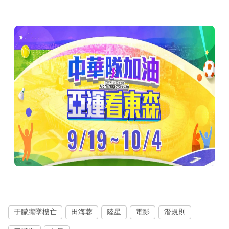
于朦朧墜樓亡
田海蓉
陸星
電影
潛規則