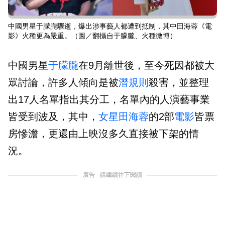
中國男星于朦朧驟逝，爆出涉事藝人都遭到抵制，其中田海蓉《電
影》火種更為嚴重。（圖／翻攝自于朦朧、火種微博）
中國男星
于朦朧
在9月離世後，至今死因都被大
眾討論，許多人傾向是被
潛規則
殺害，並整理
出17人名單指出其分工，名單內的人演藝事業
皆受到波及，其中，
女星
田海蓉
的2部
電影
皆票
房慘澹，更還由上映沒多久直接被下架的情
況。
廣告 - 請繼續往下閱讀