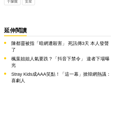
于朦朧
女星
延伸閱讀
陳都靈被指「暗網遭殺害」 死訊傳3天 本人發聲
了
楓葉姐姐人氣要跌？「抖音下禁令」 違者下場曝
光
Stray Kids成AAA笑點！「這一幕」掀韓網熱議：
喜劇人