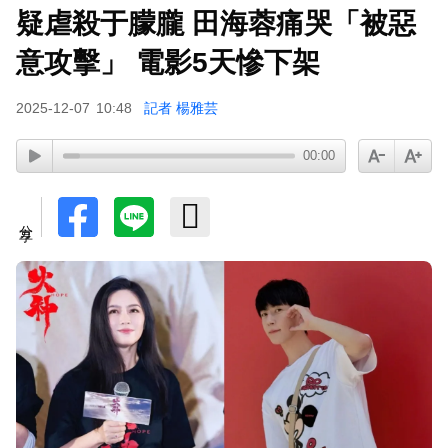
疑虐殺于朦朧 田海蓉痛哭「被惡
遭前夫割頸脅迫！「兇版李毓芬」陷養套殺慘賠
2000萬 2度遇感情詐騙
意攻擊」 電影5天慘下架
2025-12-07
10:48
記者 楊雅芸
00:00
分享