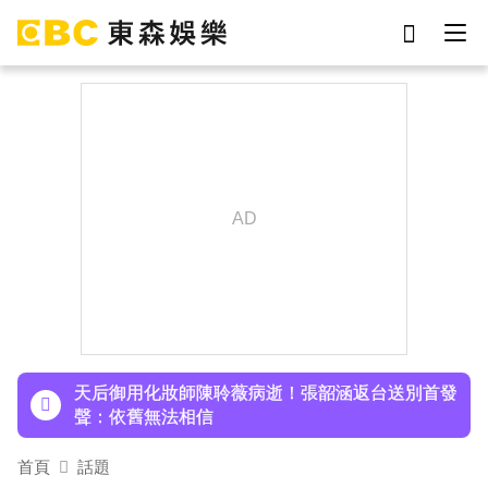
劉真
影片
于朦朧
ian
7-eleven
網紅
下載東森App，隨時掌握天下大小事！
女優
謝侑芯
遭前夫割頸脅迫！「兇版李毓芬」陷養套殺慘賠
2000萬 2度遇感情詐騙
停更1個月全面復工！蔡阿嘎甩抄襲爭議「開拍新
企劃」二伯IG也更新
天后御用化妝師陳聆薇病逝！張韶涵返台送別首發
聲：依舊無法相信
首頁
話題
下載東森App，隨時掌握天下大小事！