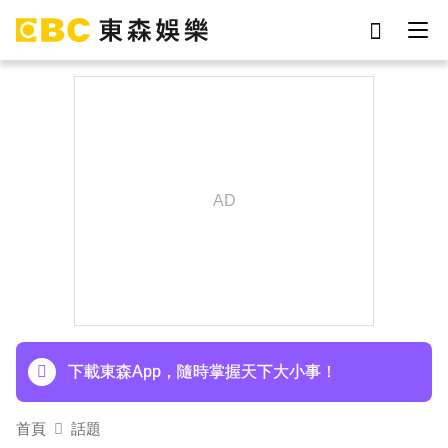
劉真
影片
于朦朧
女優
網紅
ian
7-eleven
謝侑芯
下載東森App，隨時掌握天下大小事！
首頁
話題