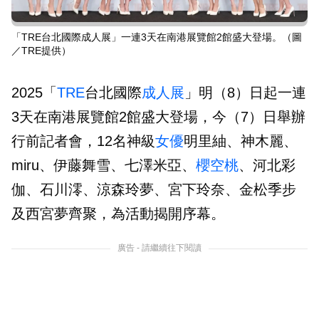
「TRE台北國際成人展」一連3天在南港展覽館2館盛大登場。（圖
／TRE提供）
2025「
TRE
台北國際
成人展
」明（8）日起一連
3天在南港展覽館2館盛大登場，今（7）日舉辦
行前記者會，12名神級
女優
明里紬、神木麗、
miru、伊藤舞雪、七澤米亞、
櫻空桃
、河北彩
伽、石川澪、涼森玲夢、宮下玲奈、金松季步
及西宮夢齊聚，為活動揭開序幕。
廣告 - 請繼續往下閱讀