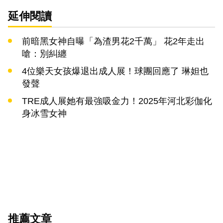
延伸閱讀
前暗黑女神自曝「為渣男花2千萬」 花2年走出
嗆：別糾纏
4位樂天女孩爆退出成人展！球團回應了 琳妲也
發聲
TRE成人展她有最強吸金力！2025年河北彩伽化
身冰雪女神
推薦文章