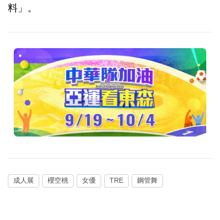
料」。
成人展
櫻空桃
女優
TRE
鋼管舞