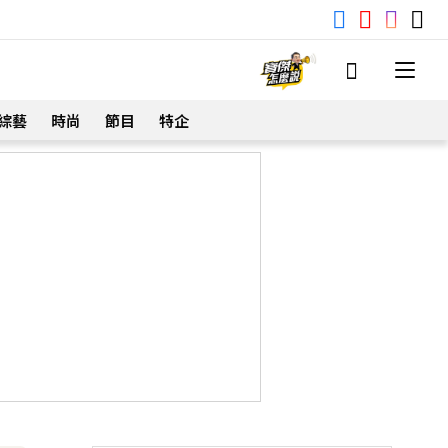
綜藝
時尚
節目
特企