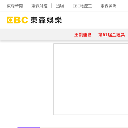
東森新聞
東森財經
造咖
EBC地產王
東森美洲
王凱離世
第61屆金鐘獎