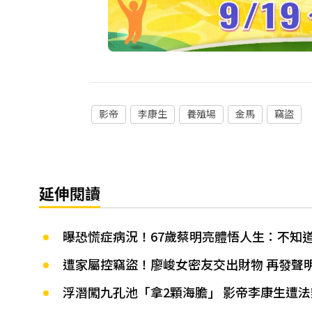
影帝
李康生
養殖場
金馬
竊盜
延伸閱讀
曝恐慌症病況！67歲蔡明亮體悟人生：不知
遭家屬控竊盜！廖峻女密友交出財物 再發聲
浮潛闖九孔池「拿2顆海膽」 影帝李康生遭法