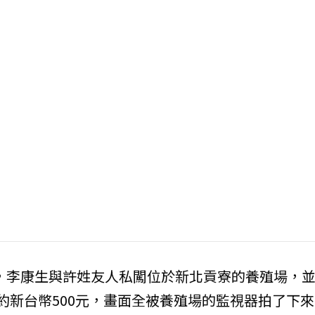
7分，李康生與許姓友人私闖位於新北貢寮的養殖場，
約新台幣500元，畫面全被養殖場的監視器拍了下來