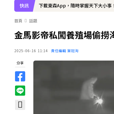
快訊
下載東森App，隨時掌握天下大小事
首頁
話題
金馬影帝私闖養殖場偷撈
2025-06-16
11:14
責任編輯 葉冠洵
分享