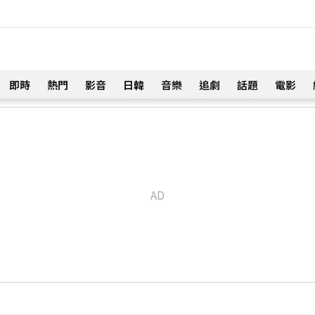
即時
熱門
影音
日韓
音樂
追劇
話題
電影