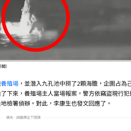
新聞）
膽
養殖場
，並潛入九孔池中撈了2顆海膽，企圖占為
拍了下來，養殖場主人當場報案，警方依竊盜現行犯
隆地檢署偵辦。對此，李康生也發文回應了。
廣告 - 請繼續往下閱讀