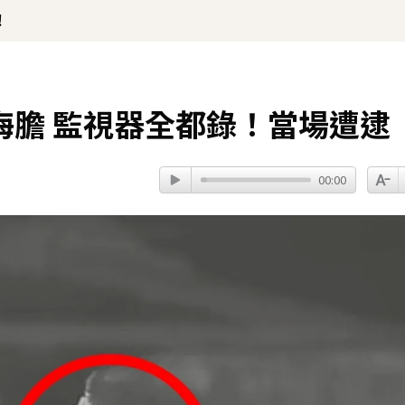
！
海膽 監視器全都錄！當場遭逮
00:00