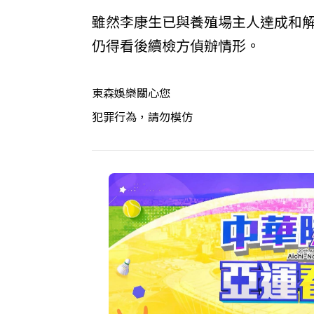
雖然李康生已與養殖場主人達成和
仍得看後續檢方偵辦情形。
東森娛樂關心您
犯罪行為，請勿模仿