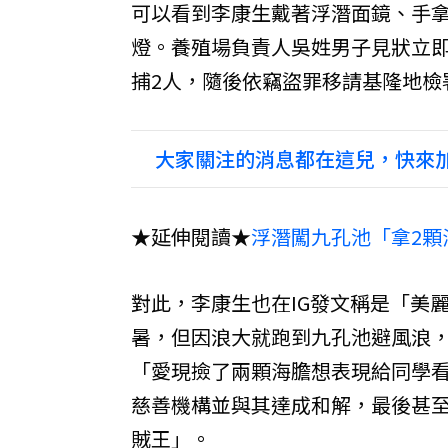
可以看到李康生戴著浮潛面鏡、手
燈。養殖場負責人吳姓男子見狀立即
捕2人，隨後依竊盜罪移請基隆地檢
大家關注的消息都在這兒，快來加
★延伸閱讀★
浮潛闖九孔池「拿2顆
對此，李康生也在IG發文稱是「美
暑，但因浪大就跑到九孔池避風浪
「愛現撿了兩顆海膽想表現給同學
慈善機構並與其達成和解，最後甚
賊王」。