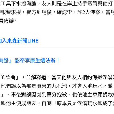
拿工具下水撈海膽，友人則是在岸上持手電筒幫他打
報警求援，警方到場後，確認李、許2人涉案，當
署偵辦。
入東森新聞LINE
海膽」 影帝李康生遭法辦！
麗的誤會」，並解釋道，當天他與友人相約海邊浮潛
，他們誤以為那是廢棄的九孔池，才會入池玩水，並
看」，事後對誤闖感到萬分抱歉，也依池主意願捐款
至跟池主便成朋友，自嘲「原本只是浮潛玩水卻成了