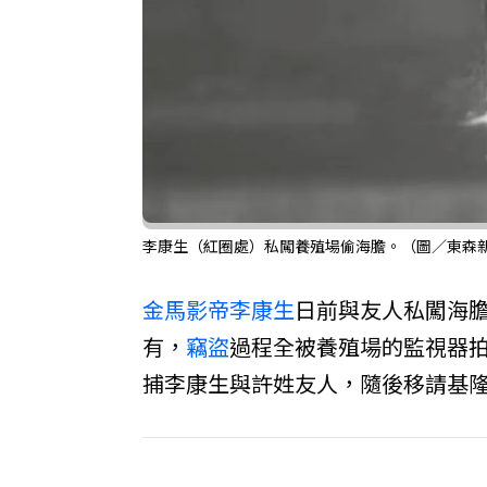
李康生（紅圈處）私闖養殖場偷海膽。（圖／東森
金馬
影帝
李康生
日前與友人私闖海
有，
竊盜
過程全被養殖場的監視器
捕李康生與許姓友人，隨後移請基