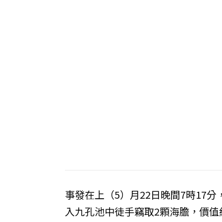
事發在上（5）月22日晚間7時1
入九孔池中徒手竊取2顆海膽，價值