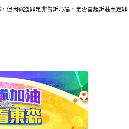
解，但因竊盜罪是非告訴乃論，是否會起訴甚至定罪