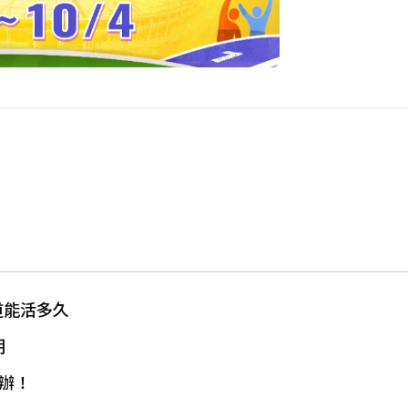
道能活多久
明
辦！