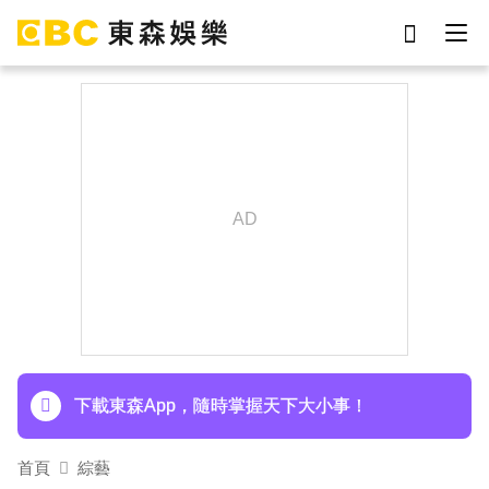
劉真
影片
7-eleven
女優
網紅
ian
于朦朧
謝侑芯
下載東森App，隨時掌握天下大小事！
首頁
綜藝