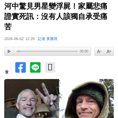
河中驚見男星變浮屍！家屬悲痛
證實死訊：沒有人該獨自承受痛
苦
2026-06-02
12:20
記者 黃雅琪
00:00
分享