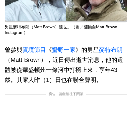
男星麥特布朗（Matt Brown）逝世。（圖／翻攝自Matt Brown
Instagram）
曾參與
實境節目
《
蠻野一家
》的男星
麥特布朗
（Matt Brown），近日傳出逝世消息，他的遺
體被從華盛頓州一條河中打撈上來，享年43
歲。其家人昨（1）日也在聯合聲明。
廣告 - 請繼續往下閱讀