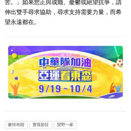
苦。」如果您正與成癮、憂鬱或絕望抗爭，請
伸出雙手尋求協助，尋求支持需要力量，而希
望永遠都在。
麥特布朗
實境節目
蠻野一家