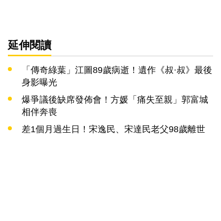
延伸閱讀
「傳奇綠葉」江圖89歲病逝！遺作《叔·叔》最後
身影曝光
爆爭議後缺席發佈會！方媛「痛失至親」郭富城
相伴奔喪
差1個月過生日！宋逸民、宋達民老父98歲離世