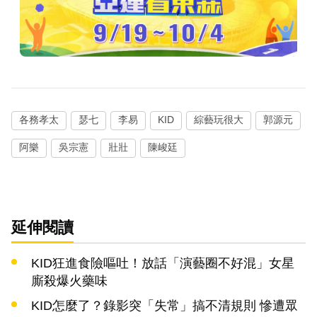
各務孝太
瑟七
李易
KID
綜藝玩很大
郭源元
阿樂
吳宗憲
壯壯
陳峻廷
延伸閱讀
KID狂進食險嘔吐！放話「演藝圈不好混」女星
廝殺爆火藥味
KID怎麼了？錄影突「失常」搞不清規則 慘遭眾