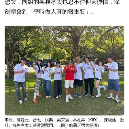
想哭，同組的各務孝太也忍不住仰天懊惱，深
刻體會到「平時做人真的很重要」。
李易、郭源元、瑟七、阿樂、吳宗憲、林柏昇（KID）、陳峻廷、壯
壯、各務孝太上演激烈戰鬥。（圖／綜藝玩很大提供）