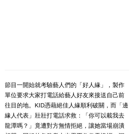
節目一開始就考驗藝人們的「好人緣」，製作
單位要求大家打電話給藝人好友來接送自己前
往目的地。KID憑藉絕佳人緣順利破關，而「邊
緣人代表」壯壯打電話求救：「你可以載我去
龍潭嗎？」竟遭對方無情拒絕，讓她當場崩潰