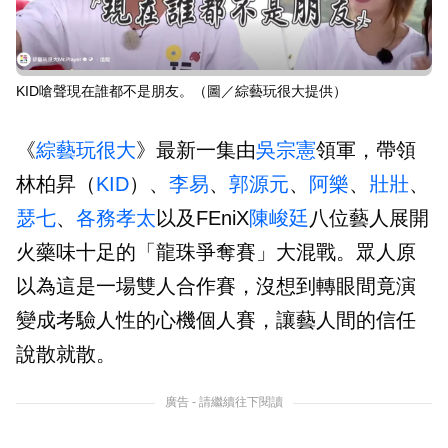
KID嗆聲現在誰都不是朋友。（圖／綜藝玩很大提供）
《
綜藝玩很大
》最新一集由
吳宗憲
領軍，帶領
林柏昇（
KID
）、
李易
、
郭源元
、
阿樂
、
壯壯
、
瑟七
、
各務孝太
以及FEniX
陳峻廷
八位藝人展開
火藥味十足的「龍珠爭奪賽」大混戰。眾人原
以為這是一場雙人合作賽，沒想到轉眼間竟演
變成考驗人性的心機個人賽，讓藝人間的信任
說散就散。
廣告 - 請繼續往下閱讀