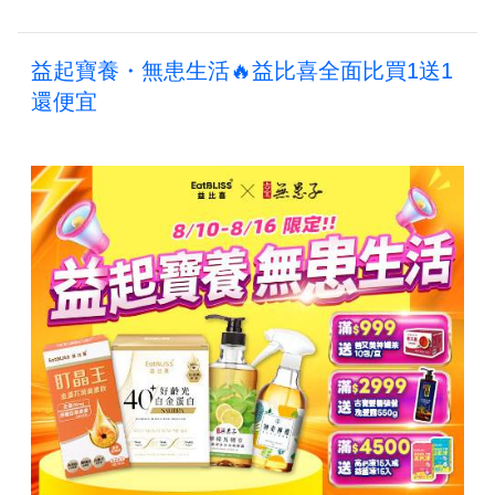
益起寶養・無患生活🔥益比喜全面比買1送1
還便宜