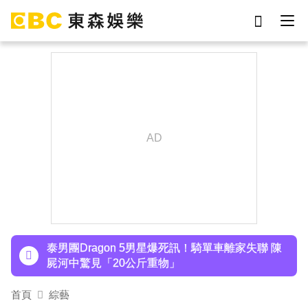
劉真
影片
7-eleven
女優
ian
謝侑芯
網紅
于朦朧
下載東森App，隨時掌握天下大小事！
SEVENTEEN勝寬、Dino同天入伍！玟奎9月服替
代役
泰男團Dragon 5男星爆死訊！騎單車離家失聯 陳
屍河中驚見「20公斤重物」
女星告別9年演藝圈！轉行當計程車司機 曝收入：
首頁
綜藝
比演員賺更多