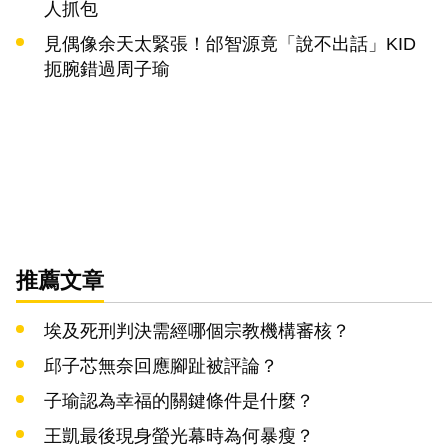
人抓包
見偶像余天太緊張！邰智源竟「說不出話」KID
扼腕錯過周子瑜
推薦文章
埃及死刑判決需經哪個宗教機構審核？
邱子芯無奈回應腳趾被評論？
子瑜認為幸福的關鍵條件是什麼？
王凱最後現身螢光幕時為何暴瘦？