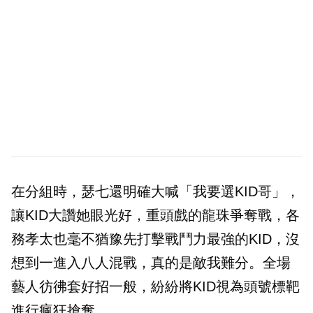
在分組時，瑟七還明確大喊「我要選KID哥」，
讓KID大讚她眼光好，重頭戲的龍珠爭奪戰，各
務孝太也毫不猶豫先打擊戰鬥力最強的KID，沒
想到一進入八人混戰，真的是敵我難分。全場
藝人彷彿套好招一般，紛紛將KID視為頭號標靶
進行瘋狂搶奪。