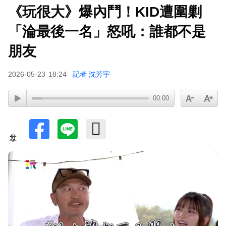
《玩很大》爆內鬥！KID遭圍剿
蔡阿嘎陷爭議！蘿拉神隱19個月首發文 遭酸「詐
騙集團回歸」回應了
「淪最後一名」怒吼：誰都不是
肥大叔猝逝5天！原訂明直播說明突喊卡 團隊忍痛
朋友
曝原因
2026-05-23
18:24
記者 沈芳宇
下載東森App，隨時掌握天下大小事！
00:00
SEVENTEEN勝寬、Dino同天入伍！玟奎9月服替
代役
分享