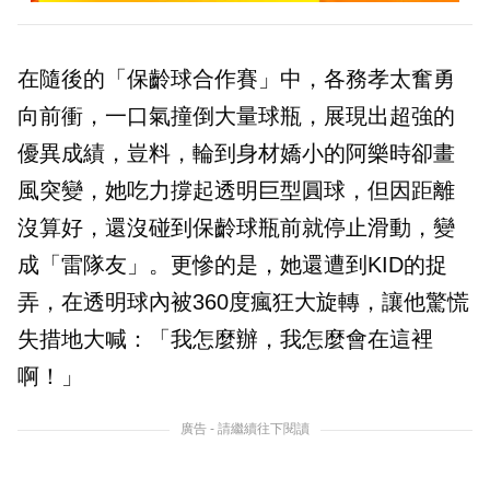
在隨後的「保齡球合作賽」中，各務孝太奮勇
向前衝，一口氣撞倒大量球瓶，展現出超強的
優異成績，豈料，輪到身材嬌小的阿樂時卻畫
風突變，她吃力撐起透明巨型圓球，但因距離
沒算好，還沒碰到保齡球瓶前就停止滑動，變
成「雷隊友」。更慘的是，她還遭到KID的捉
弄，在透明球內被360度瘋狂大旋轉，讓他驚慌
失措地大喊：「我怎麼辦，我怎麼會在這裡
啊！」
廣告 - 請繼續往下閱讀