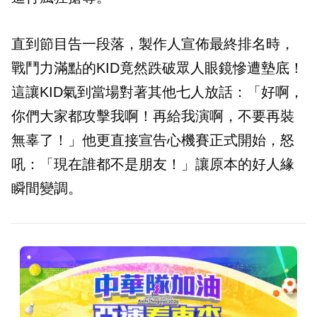
直到節目告一段落，製作人宣佈最終排名時，
戰鬥力滿點的KID竟然跌破眾人眼鏡慘遭墊底！
這讓KID氣到當場對著其他七人放話：「好啊，
你們大家都攻擊我啊！再給我演啊，不要再裝
無辜了！」他更直接宣告心機賽正式開始，怒
吼：「現在誰都不是朋友！」讓原本的好人緣
瞬間變調。