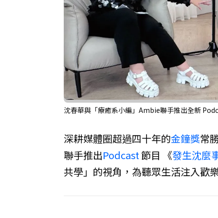
沈春華與「療癒系小編」Ambie聯手推出全新 Pod
深耕媒體圈超過四十年的
金鐘獎
常
聯手推出
Podcast
節目 《
發生沈麼
共學」的視角，為聽眾生活注入歡