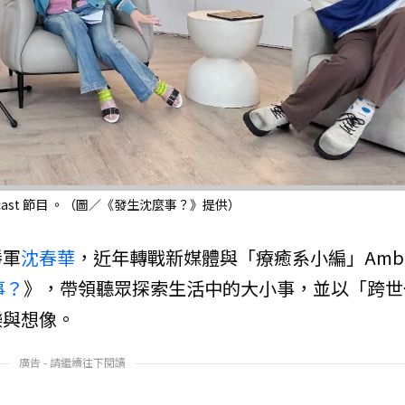
cast 節目 。（圖／《發生沈麼事？》提供）
勝軍
沈春華
，近年轉戰新媒體與「療癒系小編」Ambi
事？
》，帶領聽眾探索生活中的大小事，並以「跨世
樂與想像。
廣告 - 請繼續往下閱讀