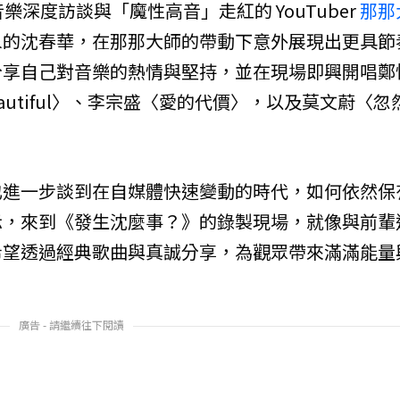
深度訪談與「魔性高音」走紅的 YouTuber
那那
象的沈春華，在那那大師的帶動下意外展現出更具節
分享自己對音樂的熱情與堅持，並在現場即興開唱鄭
ra〈Beautiful〉、李宗盛〈愛的代價〉，以及莫文蔚〈忽
。
也進一步談到在自媒體快速變動的時代，如何依然保
示，來到《發生沈麼事？》的錄製現場，就像與前輩
希望透過經典歌曲與真誠分享，為觀眾帶來滿滿能量
廣告 - 請繼續往下閱讀