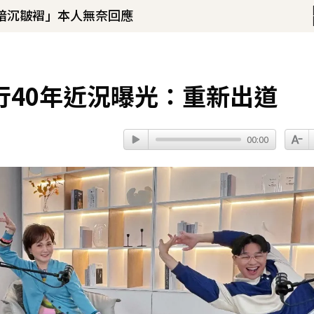
暗沉皺褶」本人無奈回應
！
」羨煞人妻女星 她認了：心很酸
27分鐘前
行40年近況曝光：重新出道
00:00