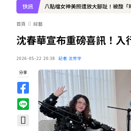
八點檔女神美照遭放大腳趾！被酸「
快訊
下載東森App，隨時掌握天下大小事
首頁
綜藝
吳東諺結婚10年超寵妻！「主動帶娃
沈春華宣布重磅喜訊！入
2026-05-22
20:38
記者 沈芳宇
分享