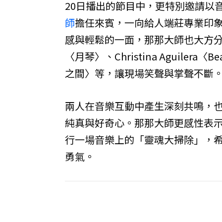
20日播出的節目中，更特別邀請以音樂
師
擔任來賓，一向給人端莊專業印
感與輕鬆的一面，那那大師也大方
〈月琴〉、Christina Aguile
之間〉等，讓現場笑聲與掌聲不斷
兩人在音樂互動中產生深刻共鳴，
純真與好奇心。那那大師更感性表
行一場音樂上的「靈魂大掃除」，
勇氣。