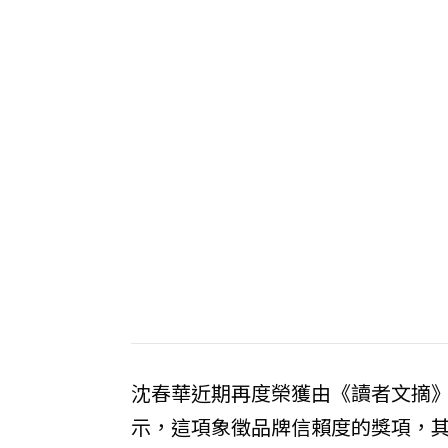
沈春華近期再度榮獲由《讀者文摘
示，這項象徵品牌信賴度的獎項，