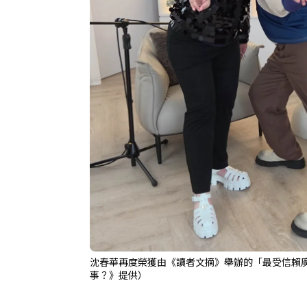
沈春華再度榮獲由《讀者文摘》舉辦的「最受信賴
事？》提供）