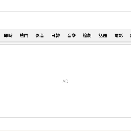
即時
熱門
影音
日韓
音樂
追劇
話題
電影
！
」羨煞人妻女星 她認了：心很酸
27分鐘前