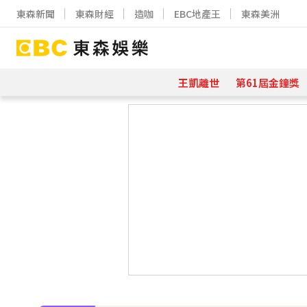
東森新聞
東森財經
造咖
EBC地產王
東森美洲
王凱離世
第61屆金鐘獎
下載東森App，隨時掌握天下大小事
吳東諺結婚10年超寵妻！「主動帶娃