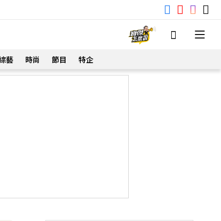
綜藝
時尚
節目
特企