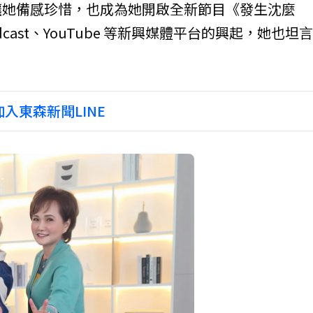
讓她備感珍惜，也成為她開啟全新節目《發生沈麼
cast、YouTube 等新興媒體平台的興起，她也坦
。
入東森新聞LINE