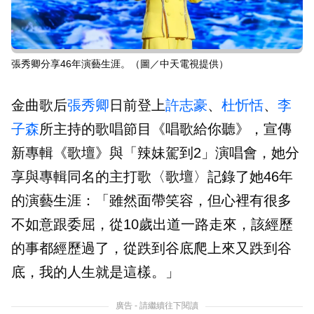
張秀卿分享46年演藝生涯。（圖／中天電視提供）
金曲歌后
張秀卿
日前登上
許志豪
、
杜忻恬
、
李
子森
所主持的歌唱節目《唱歌給你聽》，宣傳
新專輯《歌壇》與「辣妹駕到2」演唱會，她分
享與專輯同名的主打歌〈歌壇〉記錄了她46年
的演藝生涯：「雖然面帶笑容，但心裡有很多
不如意跟委屈，從10歲出道一路走來，該經歷
的事都經歷過了，從跌到谷底爬上來又跌到谷
底，我的人生就是這樣。」
廣告 - 請繼續往下閱讀