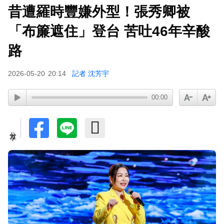
昔遭羅時豐嫌外型！張秀卿被
肥大叔猝逝5天！原訂明直播說明突喊卡 團隊忍痛
曝原因
「布簾遮住」登台 苦吐46年辛酸
下載東森App，隨時掌握天下大小事！
路
泰男團Dragon 5男星爆死訊！騎單車離家失聯 陳
2026-05-20
20:14
記者 沈芳宇
屍河中驚見「20公斤重物」
00:00
分享