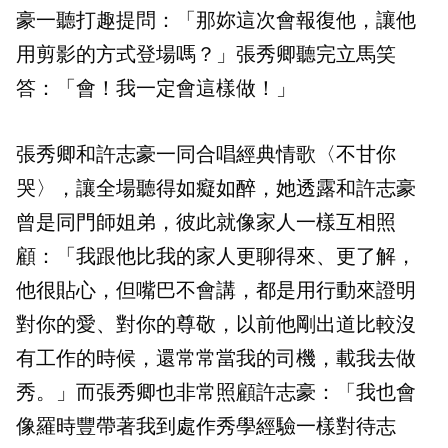
豪一聽打趣提問：「那妳這次會報復他，讓他
用剪影的方式登場嗎？」張秀卿聽完立馬笑
答：「會！我一定會這樣做！」
張秀卿和許志豪一同合唱經典情歌〈不甘你
哭〉，讓全場聽得如癡如醉，她透露和許志豪
曾是同門師姐弟，彼此就像家人一樣互相照
顧：「我跟他比我的家人更聊得來、更了解，
他很貼心，但嘴巴不會講，都是用行動來證明
對你的愛、對你的尊敬，以前他剛出道比較沒
有工作的時候，還常常當我的司機，載我去做
秀。」而張秀卿也非常照顧許志豪：「我也會
像羅時豐帶著我到處作秀學經驗一樣對待志