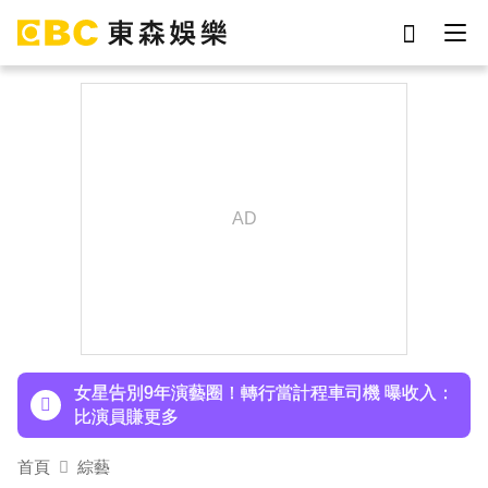
劉真
影片
7-eleven
女優
ian
謝侑芯
網紅
于朦朧
下載東森App，隨時掌握天下大小事！
泰男團Dragon 5男星爆死訊！騎單車離家失聯 陳
屍河中驚見「20公斤重物」
女星告別9年演藝圈！轉行當計程車司機 曝收入：
比演員賺更多
蔡阿嘎陷爭議！蘿拉神隱19個月首發文 遭酸「詐
首頁
綜藝
騙集團回歸」回應了