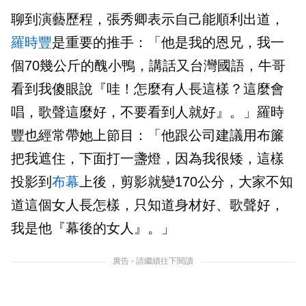
聊到演藝歷程，張秀卿表示自己能順利出道，
羅時豐
是重要的推手：「他是我的恩兄，我一
個70幾公斤的醜小鴨，講話又台灣國語，牛哥
看到我傻眼說『哇！怎麼有人長這樣？這麼會
唱，歌聲這麼好，不要看到人就好』。」羅時
豐也經常帶她上節目：「他跟公司建議用布簾
把我遮住，下面打一盞燈，因為我很矮，這樣
投影到
布幕
上後，剪影就變170公分，大家不知
道這個女人長怎樣，只知道身材好、歌聲好，
我是他『幕後的女人』。」
廣告 - 請繼續往下閱讀