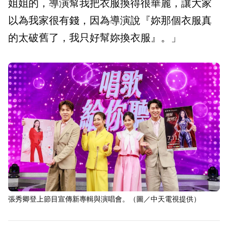
姐姐的，導演幫我把衣服換得很華麗，讓大家
以為我家很有錢，因為導演說『妳那個衣服真
的太破舊了，我只好幫妳換衣服』。」
張秀卿登上節目宣傳新專輯與演唱會。（圖／中天電視提供）