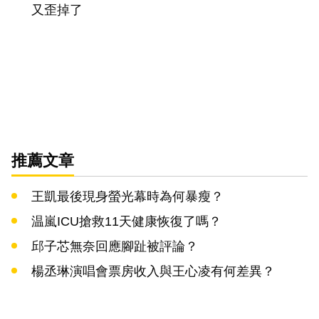
又歪掉了
推薦文章
王凱最後現身螢光幕時為何暴瘦？
温嵐ICU搶救11天健康恢復了嗎？
邱子芯無奈回應腳趾被評論？
楊丞琳演唱會票房收入與王心凌有何差異？