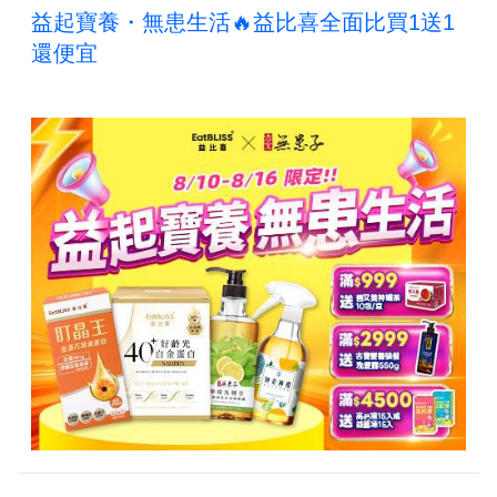
益起寶養・無患生活🔥益比喜全面比買1送1
還便宜