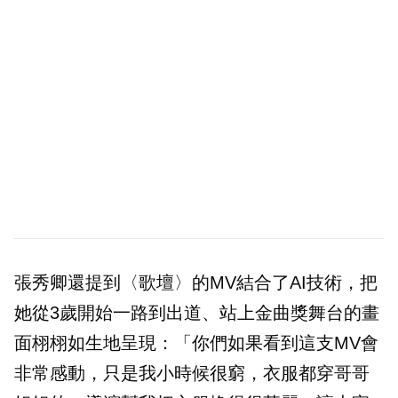
張秀卿還提到〈歌壇〉的MV結合了AI技術，把
她從3歲開始一路到出道、站上金曲獎舞台的畫
面栩栩如生地呈現：「你們如果看到這支MV會
非常感動，只是我小時候很窮，衣服都穿哥哥