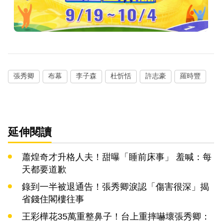
張秀卿
布幕
李子森
杜忻恬
許志豪
羅時豐
延伸閱讀
蕭煌奇才升格人夫！甜曝「睡前床事」 羞喊：每
天都要道歉
錄到一半被退通告！張秀卿淚認「傷害很深」揭
省錢住閣樓往事
王彩樺花35萬重整鼻子！台上重摔嚇壞張秀卿：