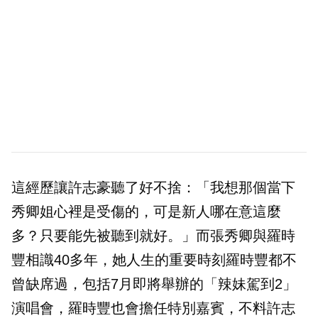
這經歷讓許志豪聽了好不捨：「我想那個當下
秀卿姐心裡是受傷的，可是新人哪在意這麼
多？只要能先被聽到就好。」而張秀卿與羅時
豐相識40多年，她人生的重要時刻羅時豐都不
曾缺席過，包括7月即將舉辦的「辣妹駕到2」
演唱會，羅時豐也會擔任特別嘉賓，不料許志