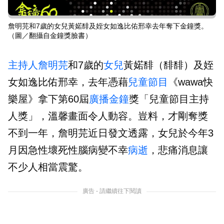
詹明芫和7歲的女兒黃婼馡及姪女如逸比佑邢幸去年奪下金鐘獎。
（圖／翻攝自金鐘獎臉書）
主持人
詹明芫
和7歲的
女兒
黃婼馡（馡馡）及姪
女如逸比佑邢幸，去年憑藉
兒童節目
《wawa快
樂屋》拿下第60屆
廣播金鐘
獎「兒童節目主持
人獎」，溫馨畫面令人動容。豈料，才剛奪獎
不到一年，詹明芫近日發文透露，女兒於今年3
月因急性壞死性腦病變不幸
病逝
，悲痛消息讓
不少人相當震驚。
廣告 - 請繼續往下閱讀