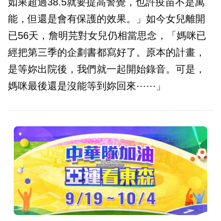
如果超過38.5就要提高警覺，也許疫苗不是萬
能，但還是會有保護的效果。」如今女兒離開
已56天，詹明芫對女兒仍相當思念，「媽咪已
經把第三季的企劃書都寫好了。原本的計畫，
是等妳出院後，我們就一起開始錄音。可是，
媽咪最後還是沒能等到妳回來⋯⋯」