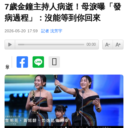
7歲金鐘主持人病逝！母淚曝「發
小24歲女友背景遭起底！姜厚任12點聲明「駁小
三傳聞」：你在講三小？
病過程」：沒能等到你回來
2026-05-20
17:59
記者 沈芳宇
00:00
分享