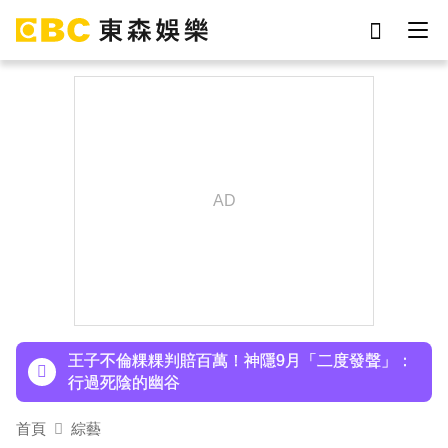
劉真
影片
7-eleven
女優
ian
網紅
謝侑芯
于朦朧
下載東森App，隨時掌握天下大小事！
小24歲女友背景遭起底！姜厚任12點聲明「駁小
三傳聞」：你在講三小？
王子不倫粿粿判賠百萬！神隱9月「二度發聲」：
行過死陰的幽谷
首頁
綜藝
下載東森App，隨時掌握天下大小事！