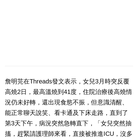
詹明芫在Threads發文表示，女兒3月時突反覆
高燒2日，最高溫燒到41度，住院治療後高燒情
況仍未好轉，還出現食慾不振，但意識清醒、
能正常聊天說笑、看卡通及下床走路，直到了
第3天下午，病況突然急轉直下，「女兒突然抽
搐，趕緊請護理師來看，直接被推進ICU，沒多