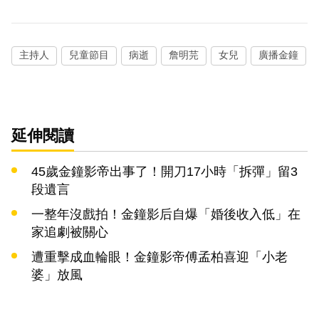
主持人
兒童節目
病逝
詹明芫
女兒
廣播金鐘
延伸閱讀
45歲金鐘影帝出事了！開刀17小時「拆彈」留3
段遺言
一整年沒戲拍！金鐘影后自爆「婚後收入低」在
家追劇被關心
遭重擊成血輪眼！金鐘影帝傅孟柏喜迎「小老
婆」放風